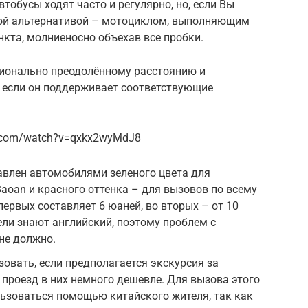
тобусы ходят часто и регулярно, но, если Вы
рой альтернативой – мотоциклом, выполняющим
нкта, молниеносно объехав все пробки.
ционально преодолённому расстоянию и
 если он поддерживает соответствующие
e.com/watch?v=qxkx2wyMdJ8
авлен автомобилями зеленого цвета для
aoan и красного оттенка – для вызовов по всему
первых составляет 6 юаней, во вторых – от 10
ели знают английский, поэтому проблем с
не должно.
ьзовать, если предполагается экскурсия за
 проезд в них немного дешевле. Для вызова этого
ьзоваться помощью китайского жителя, так как