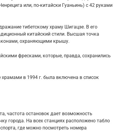
енрецига или, по-китайски Гуаньинь) с 42 руками
ражание тибетскому храму Шигацзе. В его
радиционный китайский стили. Высшая точка
аконами, охраняющими крышу.
йскими фресками, которые, правда, сохранились
 храмами в 1994 г. была включена в список
та, частота остановок дает возможность
ку города. На всех станциях расположено табло
спорта, где можно посмотреть номера