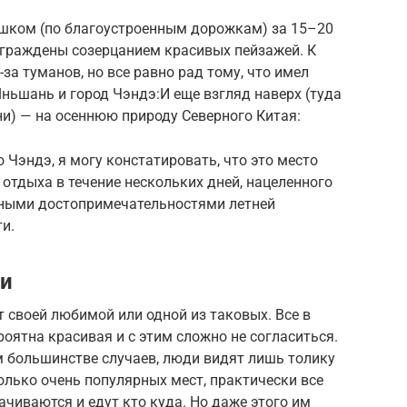
шком (по благоустроенным дорожкам) за 15–20
аграждены созерцанием красивых пейзажей. К
-за туманов, но все равно рад тому, что имел
ньшань и город Чэндэ:И еще взгляд наверх (туда
ни) — на осеннюю природу Северного Китая:
 Чэндэ, я могу констатировать, что это место
отдыха в течение нескольких дней, нацеленного
вными достопримечательностями летней
и.
ии
своей любимой или одной из таковых. Все в
роятна красивая и с этим сложно не согласиться.
м большинстве случаев, люди видят лишь толику
олько очень популярных мест, практически все
ачиваются и едут кто куда. Но даже этого им