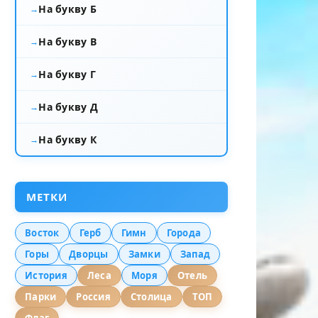
На букву Б
На букву В
На букву Г
На букву Д
На букву К
МЕТКИ
Восток
Герб
Гимн
Города
Горы
Дворцы
Замки
Запад
История
Леса
Моря
Отель
Парки
Россия
Столица
ТОП