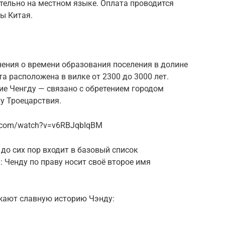
тельно на местном языке. Оплата проводится
ы Китая.
мнения о времени образования поселения в долине
а расположена в вилке от 2300 до 3000 лет.
е Ченгду — связано с обретением городом
ху Троецарствия.
e.com/watch?v=v6RBJqbIqBM
 до сих пор входит в базовый список
 Ченду по праву носит своё второе имя
жают славную историю Чэнду: