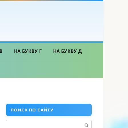
В
НА БУКВУ Г
НА БУКВУ Д
ПОИСК ПО САЙТУ
Поиск: