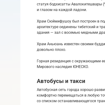
статуя бодхисатты Авалокитешвары (Ч
и глазом на каждой ладони.
Храм Сюймифушоу был построен в под
архитектуре оединены тибетский и т
здания — зал с восемью медными др
Храм Аньюань известен своими будди
довольно плохо.
Горная резиденция с окружающими ее
Мирового наследия ЮНЕСКО.
Автобусы и такси
Автобусная сеть города хорошо разви
комфортно перемещаться в любую точ
со списком останавливающегося тран