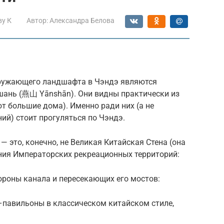
ву К
Автор:
Александра Белова
ружающего ландшафта в Чэндэ являются
шань (燕山 Yānshān). Они видны практически из
ют большие дома). Именно ради них (а не
ий) стоит прогуляться по Чэндэ.
— это, конечно, не Великая Китайская Стена (она
ения Императорских рекреационных территорий:
ороны канала и пересекающих его мостов:
–павильоны в классическом китайском стиле,