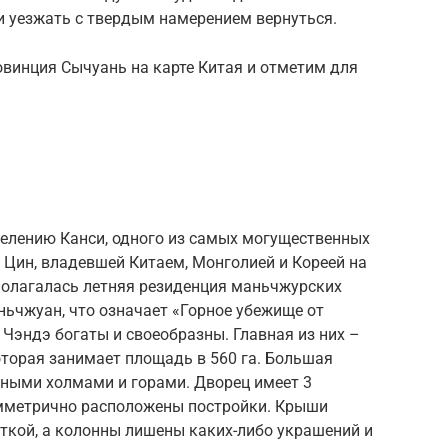
и уезжать с твердым намерением вернуться.
овинция Сычуань на карте Китая и отметим для
велению Канси, одного из самых могущественных
Цин, владевшей Китаем, Монголией и Кореей на
сполагалась летняя резиденция маньчжурских
ьчжуан, что означает «Горное убежище от
 Чэндэ богаты и своеобразны. Главная из них –
оторая занимает площадь в 560 га. Большая
сными холмами и горами. Дворец имеет 3
имметрично расположены постройки. Крыши
ткой, а колонны лишены каких-либо украшений и