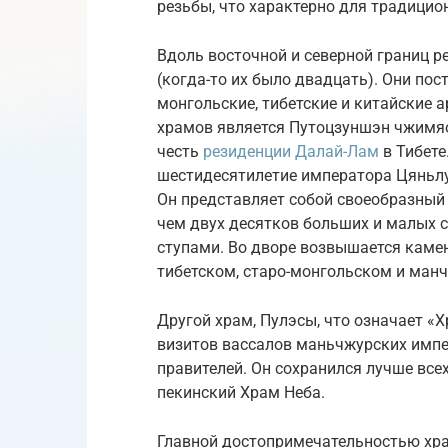
резьбы, что характерно для традицио
Вдоль восточной и северной границ 
(когда-то их было двадцать). Они пос
монгольские, тибетские и китайские
храмов является Путоцзуншэн чжимяо
честь
резиденции Далай-Лам
в Тибете
шестидесятилетие императора Цяньлуна
Он представляет собой своеобразный 
чем двух десятков больших и малых 
ступами. Во дворе возвышается каме
тибетском, старо-монгольском и ман
Другой храм, Пулэсы, что означает «Х
визитов вассалов маньчжурских импе
правителей. Он сохранился лучше все
пекинский Храм Неба.
Главной достопримечательностью хра