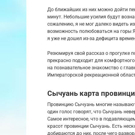
До ближайших из них можно дойти пе
минут. Небольшие усилия будут возн
сожалению, я не мог далеко видеть из
возможность полюбоваться на горы Я
я уже не дошел из-за дефицита време
Резюмируя свой рассказ о прогулке по
прекрасно подходит для комфортного 
на познавательное знакомство с гла
Императорской рекреационной област
Сычуань карта провинц
Провинцию Сычуань многие называют 
один голос говорят, что Сычуань неве
Самое интересное, что в подавляюще
красот провинции Сычуань. Есть неск
добираются до них, после чего развор