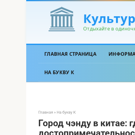
Перейти
к
Культу
контенту
Отдыхайте в одиночк
ГЛАВНАЯ СТРАНИЦА
ИНФОРМ
НА БУКВУ К
Главная
»
На букву К
Город чэнду в китае: 
достопримечательнос