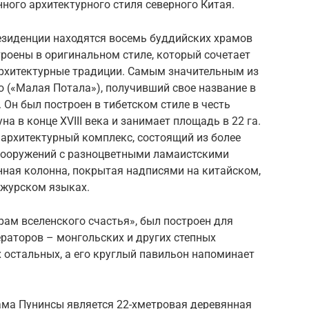
нного архитектурного стиля северного Китая.
резиденции находятся восемь буддийских храмов
троены в оригинальном стиле, который сочетает
 архитектурные традиции. Самым значительным из
 («Малая Потала»), получивший свое название в
. Он был построен в тибетском стиле в честь
 в конце XVIII века и занимает площадь в 22 га.
архитектурный комплекс, состоящий из более
сооружений с разноцветными ламаистскими
нная колонна, покрытая надписями на китайском,
чжурском языках.
рам вселенского счастья», был построен для
раторов – монгольских и других степных
х остальных, а его круглый павильон напоминает
ма Пунинсы является 22-хметровая деревянная