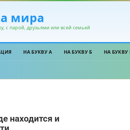
ра мира
у, с парой, друзьями или всей семьей
АЦИЯ
НА БУКВУ А
НА БУКВУ Б
НА БУКВУ 
где находится и
ти