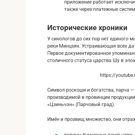
приложение работает исключи
также через платежные систем
Исторические хроники
У синологов до сих пор нет единого 
реки Минцзян. Устраивающая всех дат
Первое документированное упоминани
столичного статуса царства Шу в эпо
https://youtub
Символ роскоши и богатства, парча —
производимой в провинции продукции:
«Цзиньчэн» (Парчовый град).
Имён и прозвищ множество, они отра
родины бумажных денег цзяо;