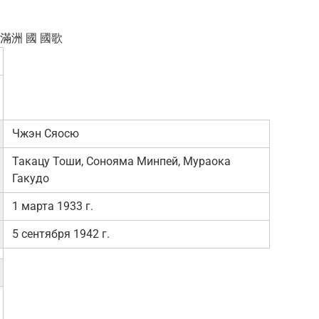
滿洲 國 國歌
Чжэн Сяосю
Такацу Тоши, Сонояма Минпей, Мураока
Гакудо
1 марта 1933 г.
5 сентября 1942 г.