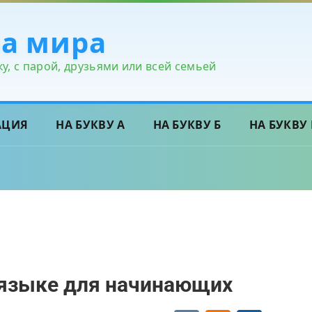
ра мира
у, с парой, друзьями или всей семьей
АЦИЯ
НА БУКВУ А
НА БУКВУ Б
НА БУКВУ 
 языке для начинающих