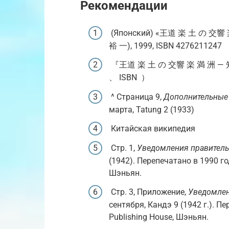
Рекомендации
(Японский) «王道 楽 土 の 交響 
裕 一), 1999, ISBN 4276211247
『王道 楽 土 の 交響 楽 満 洲 — 知
、 ISBN ）
^ Страница 9,
Дополнительные 
марта, Tatung 2 (1933)
Китайская википедия
Стр. 1,
Уведомления правитель
(1942). Перепечатано в 1990 го
Шэньян.
Стр. 3, Приложение,
Уведомлен
сентября, Кандэ 9 (1942 г.). П
Publishing House, Шэньян.