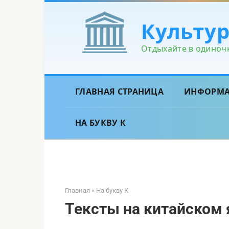
Перейти
к
Культу
контенту
Отдыхайте в одиночк
ГЛАВНАЯ СТРАНИЦА
ИНФОРМ
НА БУКВУ К
Главная
»
На букву К
Тексты на китайском