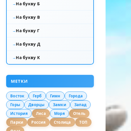
На букву Б
На букву В
На букву Г
На букву Д
На букву К
МЕТКИ
Восток
Герб
Гимн
Города
Горы
Дворцы
Замки
Запад
История
Леса
Моря
Отель
Парки
Россия
Столица
ТОП