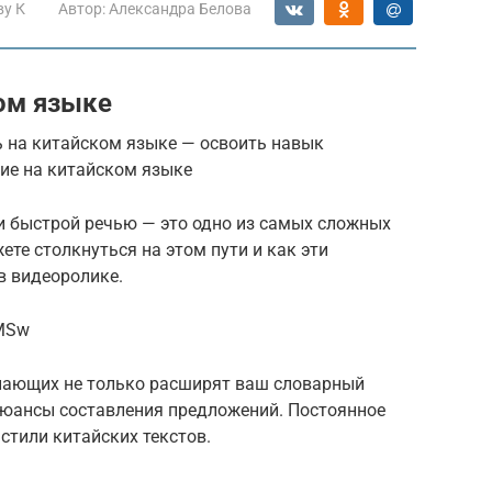
ву К
Автор:
Александра Белова
ом языке
ь на китайском языке — освоить навык
ание на китайском языке
 и быстрой речью — это одно из самых сложных
те столкнуться на этом пути и как эти
в видеоролике.
rMSw
нающих не только расширят ваш словарный
 нюансы составления предложений. Постоянное
стили китайских текстов.