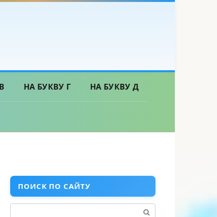
В
НА БУКВУ Г
НА БУКВУ Д
ПОИСК ПО САЙТУ
Поиск: