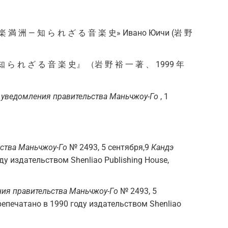
楽 満 洲 — 知 ら れ ざ る 音 楽 史» Ивано Юичи (岩 野
 ら れ ざ る 音 楽 史』 （岩 野 裕 一 著 、 1999 年
уведомления правительства Маньчжоу-Го
, 1
ства Маньчжоу-Го
№ 2493, 5 сентября,9
Кандэ
ду издательством Shenliao Publishing House,
ия правительства Маньчжоу-Го
№ 2493, 5
ерепечатано в 1990 году издательством Shenliao