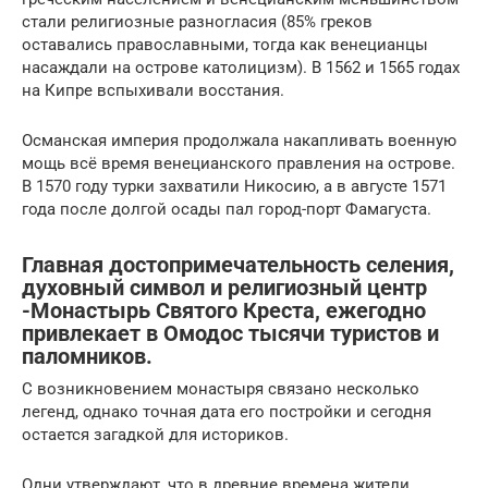
стали религиозные разногласия (85% греков
оставались православными, тогда как венецианцы
насаждали на острове католицизм). В 1562 и 1565 годах
на Кипре вспыхивали восстания.
Османская империя продолжала накапливать военную
мощь всё время венецианского правления на острове.
В 1570 году турки захватили Никосию, а в августе 1571
года после долгой осады пал город-порт Фамагуста.
Главная достопримечательность селения,
духовный символ и религиозный центр
-Монастырь Святого Креста, ежегодно
привлекает в Омодос тысячи туристов и
паломников.
С возникновением монастыря связано несколько
легенд, однако точная дата его постройки и сегодня
остается загадкой для историков.
Одни утверждают, что в древние времена жители