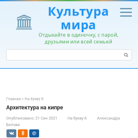
Перейти
Культура
к
контенту
мира
Отдыхайте в одиночку, с парой,
друзьями или всей семьей
Поиск:
Главная
»
На букву К
Архитектура на кипре
Опубликовано:
21 Сен 2021
На букву К
Александра
Белова