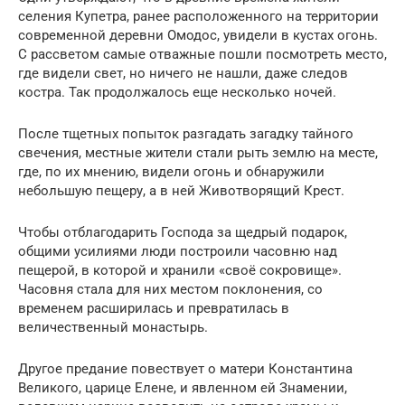
селения Купетра, ранее расположенного на территории
современной деревни Омодос, увидели в кустах огонь.
С рассветом самые отважные пошли посмотреть место,
где видели свет, но ничего не нашли, даже следов
костра. Так продолжалось еще несколько ночей.
После тщетных попыток разгадать загадку тайного
свечения, местные жители стали рыть землю на месте,
где, по их мнению, видели огонь и обнаружили
небольшую пещеру, а в ней Животворящий Крест.
Чтобы отблагодарить Господа за щедрый подарок,
общими усилиями люди построили часовню над
пещерой, в которой и хранили «своё сокровище».
Часовня стала для них местом поклонения, со
временем расширилась и превратилась в
величественный монастырь.
Другое предание повествует о матери Константина
Великого, царице Елене, и явленном ей Знамении,