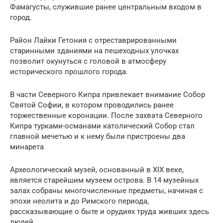
Фамагусты, служившие ранее центральным входом в
город.
Район Лайки Гетония с отреставрированными
старинными зданиями на пешеходных улочках
позволит окунуться с головой в атмосферу
исторического прошлого города.
В части Северного Кипра привлекает внимание Собор
Святой Софии, в котором проводились ранее
торжественные коронации. После захвата Северного
Кипра турками-османами католический Собор стал
главной мечетью и к нему были пристроены два
минарета
Археологический музей, основанный в ХIX веке,
является старейшим музеем острова. В 14 музейных
залах собраны многочисленные предметы, начиная с
эпохи неолита и до Римского периода,
рассказывающие о быте и орудиях труда живших здесь
людей.