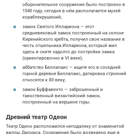
оборонительное сооружение было построено в
1540 году, сегодня в нём располагается музей
кораблекрушений;
замок Святого Иллариона — этот
средневековый замок построенный на склоне
Киренийского хребта, получил свое название в
честь отшельника Иллариона, который жил
здесь в ските задолго до постройки замка
(ориентировочно в VI веке);
аббатство Беллапаис — ищите его в соседней
горной деревне Беллапаис, датировка строений
относятся к XII веку;
замок Буффавенто — заброшенный и
таинственный византийский замок,
построенный на вершине горы.
Древний театр Одеон
Театр Одеон расположился неподалеку от знаменитой
виллы Диониса. Сооружение было возведено еще в