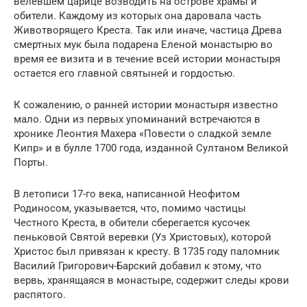
велевшем царице возводить на острове храмы и
обители. Каждому из которых она даровала часть
Животворящего Креста. Так или иначе, частица Древа
смертных мук была подарена Еленой монастырю во
время ее визита и в течение всей истории монастыря
остается его главной святыней и гордостью.
К сожалению, о ранней истории монастыря известно
мало. Одни из первых упоминаний встречаются в
хронике Леонтия Махера «Повести о сладкой земле
Кипр» и в булле 1700 года, изданной Султаном Великой
Порты.
В летописи 17-го века, написанной Неофитом
Родиносом, указывается, что, помимо частицы
Честного Креста, в обители сберегается кусочек
пеньковой Святой веревки (Уз Христовых), которой
Христос был привязан к кресту. В 1735 году паломник
Василий Григорович-Барский добавил к этому, что
вервь, хранящаяся в монастыре, содержит следы крови
распятого.