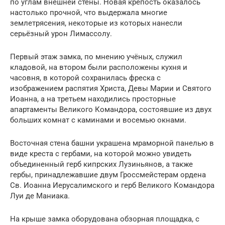
по углам внешней стены. Новая крепость оказалось
настолько прочной, что выдержала многие
землетрясения, некоторые из которых нанесли
серьёзный урон Лимассолу.
Первый этаж замка, по мнению учёных, служил
кладовой, на втором были расположены кухня и
часовня, в которой сохранилась фреска с
изображением распятия Христа, Девы Марии и Святого
Иоанна, а на третьем находились просторные
апартаменты Великого Командора, состоявшие из двух
больших комнат с каминами и восемью окнами.
Восточная стена башни украшена мраморной панелью в
виде креста с гербами, на которой можно увидеть
объединенный герб кипрских Лузиньянов, а также
гербы, принадлежавшие двум Гроссмейстерам ордена
Св. Иоанна Иерусалимского и герб Великого Командора
Луи де Маниака.
На крыше замка оборудована обзорная площадка, с