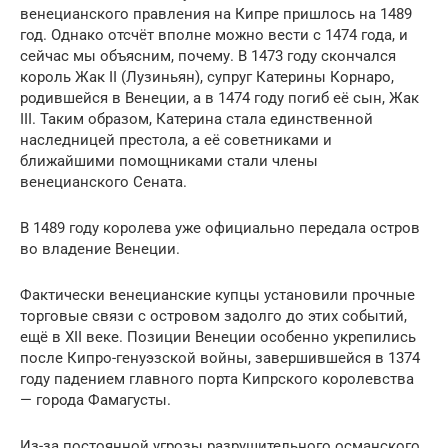
венецианского правления на Кипре пришлось на 1489
год. Однако отсчёт вполне можно вести с 1474 года, и
сейчас мы объясним, почему. В 1473 году скончался
король Жак II (Лузиньян), супруг Катерины Корнаро,
родившейся в Венеции, а в 1474 году погиб её сын, Жак
III. Таким образом, Катерина стала единственной
наследницей престола, а её советниками и
ближайшими помощниками стали члены
венецианского Сената.
В 1489 году королева уже официально передала остров
во владение Венеции.
Фактически венецианские купцы установили прочные
торговые связи с островом задолго до этих событий,
ещё в XII веке. Позиции Венеции особенно укрепились
после Кипро-генуэзской войны, завершившейся в 1374
году падением главного порта Кипрского королевства
— города Фамагусты.
Из-за постоянной угрозы разрушительного османского