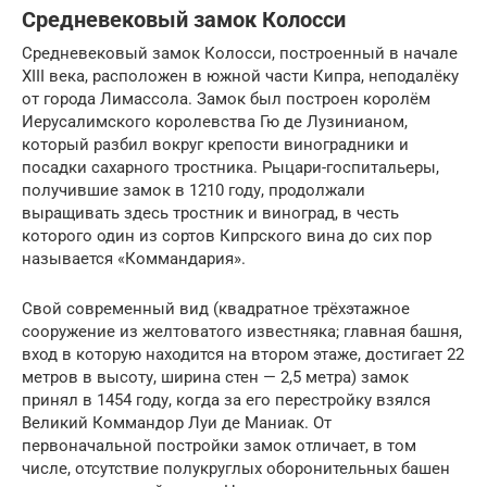
Средневековый замок Колосси
Средневековый замок Колосси, построенный в начале
XIII века, расположен в южной части Кипра, неподалёку
от города Лимассола. Замок был построен королём
Иерусалимского королевства Гю де Лузинианом,
который разбил вокруг крепости виноградники и
посадки сахарного тростника. Рыцари-госпитальеры,
получившие замок в 1210 году, продолжали
выращивать здесь тростник и виноград, в честь
которого один из сортов Кипрского вина до сих пор
называется «Коммандария».
Свой современный вид (квадратное трёхэтажное
сооружение из желтоватого известняка; главная башня,
вход в которую находится на втором этаже, достигает 22
метров в высоту, ширина стен — 2,5 метра) замок
принял в 1454 году, когда за его перестройку взялся
Великий Коммандор Луи де Маниак. От
первоначальной постройки замок отличает, в том
числе, отсутствие полукруглых оборонительных башен