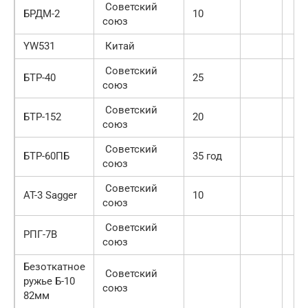
Советский
БРДМ-2
10
союз
YW531
Китай
Советский
БТР-40
25
союз
Советский
БТР-152
20
союз
Советский
БТР-60ПБ
35 год
союз
Советский
AT-3 Sagger
10
союз
Советский
РПГ-7В
союз
Безоткатное
Советский
ружье Б-10
союз
82мм