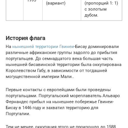
1995
(вариант)
(пропорций 1: 1)
с золотым
дубом.
История флага
На
нынешней территории Гвинеи
-Бисау доминировали
различные африканские группы задолго до прибытия
португальцев. До семнадцатого века большая часть
нынешней бисавинской территории была оккупирована
Королевством Габу, в зависимости от тогдашней
могущественной империи Мали..
Первые контакты с европейцами были проведены
португальцами. Португальский мореплаватель Альваро
Фернандес прибыл на нынешнее побережье Гвинеи-
Бисау в 1446 году и захватил территорию для
Португалии.
Тем не менее, оккупация этого не произошло до 1588