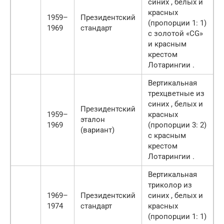
синих , белых и
красных
1959–
Президентский
(пропорции 1: 1)
1969
стандарт
с золотой «CG»
и красным
крестом
Лотарингии .
Вертикальная
трехцветные из
синих , белых и
Президентский
1959–
красных
эталон
1969
(пропорции 3: 2)
(вариант)
с красным
крестом
Лотарингии .
Вертикальная
триколор из
1969–
Президентский
синих , белых и
1974
стандарт
красных
(пропорции 1: 1)