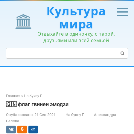
Перейти
Культура
к
контенту
мира
Отдыхайте в одиночку, с парой,
друзьями или всей семьей
Поиск:
Главная
»
На букву Г
🇬🇳 флаг гвинеи эмодзи
Опубликовано:
21 Сен 2021
На букву Г
Александра
Белова