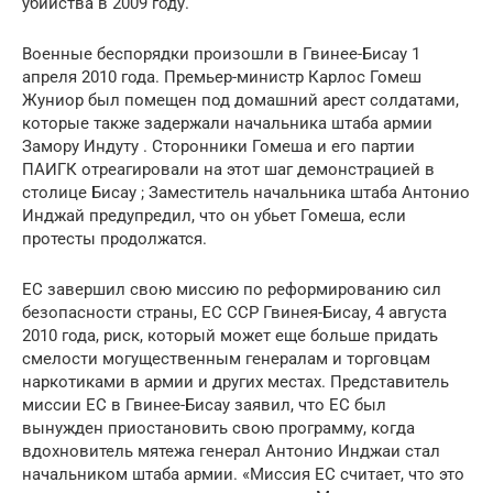
убийства в 2009 году.
Военные беспорядки произошли в Гвинее-Бисау 1
апреля 2010 года. Премьер-министр Карлос Гомеш
Жуниор был помещен под домашний арест солдатами,
которые также задержали начальника штаба армии
Замору Индуту . Сторонники Гомеша и его партии
ПАИГК отреагировали на этот шаг демонстрацией в
столице Бисау ; Заместитель начальника штаба Антонио
Инджай предупредил, что он убьет Гомеша, если
протесты продолжатся.
ЕС завершил свою миссию по реформированию сил
безопасности страны, ЕС ССР Гвинея-Бисау, 4 августа
2010 года, риск, который может еще больше придать
смелости могущественным генералам и торговцам
наркотиками в армии и других местах. Представитель
миссии ЕС в Гвинее-Бисау заявил, что ЕС был
вынужден приостановить свою программу, когда
вдохновитель мятежа генерал Антонио Инджаи стал
начальником штаба армии. «Миссия ЕС считает, что это