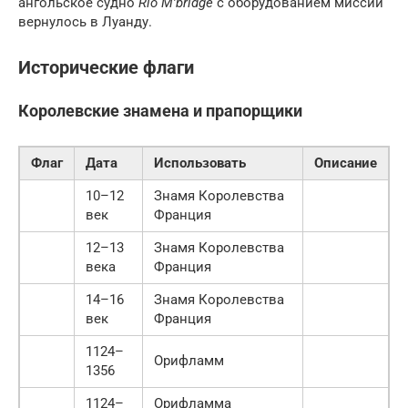
ангольское судно
Rio M’bridge
с оборудованием миссии
вернулось в Луанду.
Исторические флаги
Королевские знамена и прапорщики
Флаг
Дата
Использовать
Описание
10–12
Знамя Королевства
век
Франция
12–13
Знамя Королевства
века
Франция
14–16
Знамя Королевства
век
Франция
1124–
Орифламм
1356
1124–
Орифламма