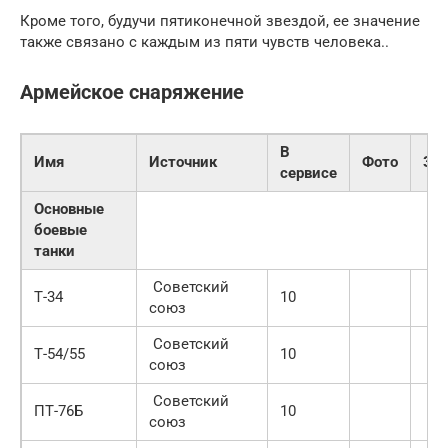
Кроме того, будучи пятиконечной звездой, ее значение
также связано с каждым из пяти чувств человека..
Армейское снаряжение
В
Имя
Источник
Фото
За
сервисе
Основные
боевые
танки
Советский
Т-34
10
союз
Советский
Т-54/55
10
союз
Советский
ПТ-76Б
10
союз