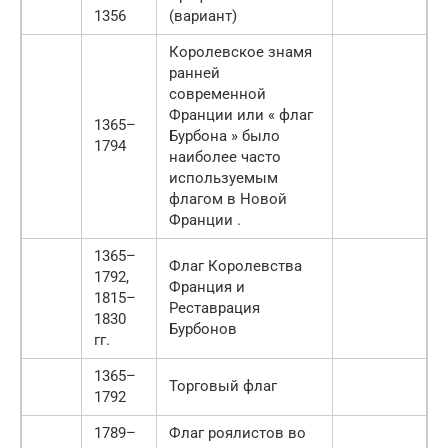
1356
(вариант)
Королевское знамя
ранней
современной
Франции или « флаг
1365–
Бурбона » было
1794
наиболее часто
используемым
флагом в Новой
Франции .
1365–
Флаг Королевства
1792,
Франция и
1815–
Реставрация
1830
Бурбонов
гг.
1365–
Торговый флаг
1792
1789–
Флаг роялистов во