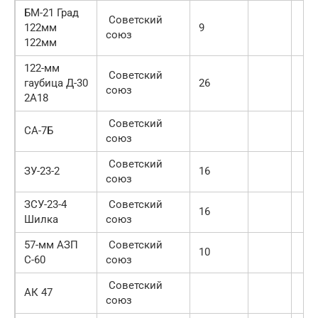
БМ-21 Град
Советский
122мм
9
союз
122мм
122-мм
Советский
гаубица Д-30
26
союз
2А18
Советский
СА-7Б
союз
Советский
ЗУ-23-2
16
союз
ЗСУ-23-4
Советский
16
Шилка
союз
57-мм АЗП
Советский
10
С-60
союз
Советский
АК 47
союз