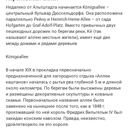
Недалеко от Альтштадта начинается Königsallee –
центральный бульвар Дюссельдорфа. Она расположена
параллельно Рейну и Heinrich-Heine-Allee – от сада
Hofgarten до Graf-Adolf-Platz. Вместо привычных двух
пешеходных дорожек по берегам реки, Кё (так
называют аллею местные жители), имеет ещё две
между домами и рядами деревьев.
Königsallee
В начале XIX в.прокладка первоначально
предназначенной для загородного отдыха «Аллеи
каштанов» началась с рытья рва глубиной 5 м и длиной
около километра. По берегам были высажены деревья
и размещены декоративные скульптуры и кованые
скамьи. Первоначальное название аллеи было
заменено на нынешнее после того, как в 1848 г.
проезжавший по ней король Фридрих Вильгельм IV был
закидан конским навозом. Правда, неизвестно,
удовлетворило ли это короля.