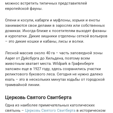
можнос встретить типичных представителей
европейской фауны.
Олени и косули, кабарги и муфлоны, хорьки и еноты
занимаются свои делами в зарослях или собственных
домиках. Иногда ближе к посетителям выходят фазаны
и куропатки. Дикие хищники отделены сеткой вольеров
– это дикие кошки и кабаны, лисы и волки.
Лесной массив около 40 га – часть заповедной зоны
Aaper от Дуйсбурга до Хильдена, поэтому всем
животным хватает места. Wildpark в Графенберге
заложен еще в 1927 году, здесь сохранились участки
реликтового букового леса. Сегодня не нужно далеко
ехать – это в нескольких минутах ходьбы от городской
трамвайной линии.
Церковь Святого Свитберта
Одна из наиболее примечательных католических
святынь –
Церковь Святого Свитберта
в историческом