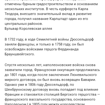
отмечены бурным градостроительством и основанием
нескольких институтов. В честь курфюрста Карла
Теодора, внесшего значительный вклад в развитие
города, получил название Карлштадт один из его
центральных районов.
Бульвар Королевская аллея
В 1732 году, в ходе Семилетней войны Дюссельдорф
заняли французы, и только в 1758 году, он был
освобожден войсками герцога Фердинанда
Брауншвейгского.
Спустя несколько лет, наполеоновские войска снова
захватили город. Французская оккупация продолжалась
до 1801 года, когда после заключения Люневильского
мирного договора, он был вновь возвращен Баварии.
Однако уже в 1806 году Дюссельдорф, по
Шенбруннскому договору вновь попадает под влияние
Франции и становится столицей Бергского герцогства —
французского вассального государства, основанного
Наполеоном I в 1805 году между королевством