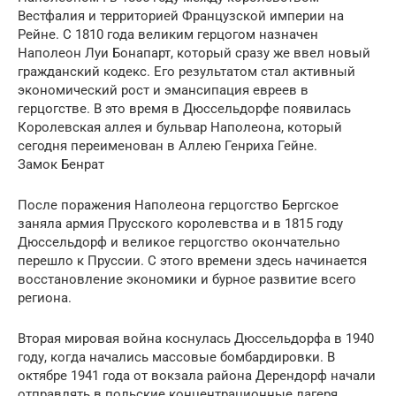
Вестфалия и территорией Французской империи на
Рейне. С 1810 года великим герцогом назначен
Наполеон Луи Бонапарт, который сразу же ввел новый
гражданский кодекс. Его результатом стал активный
экономический рост и эмансипация евреев в
герцогстве. В это время в Дюссельдорфе появилась
Королевская аллея и бульвар Наполеона, который
сегодня переименован в Аллею Генриха Гейне.
Замок Бенрат
После поражения Наполеона герцогство Бергское
заняла армия Прусского королевства и в 1815 году
Дюссельдорф и великое герцогство окончательно
перешло к Пруссии. С этого времени здесь начинается
восстановление экономики и бурное развитие всего
региона.
Вторая мировая война коснулась Дюссельдорфа в 1940
году, когда начались массовые бомбардировки. В
октябре 1941 года от вокзала района Дерендорф начали
отправлять в польские концентрационные лагеря