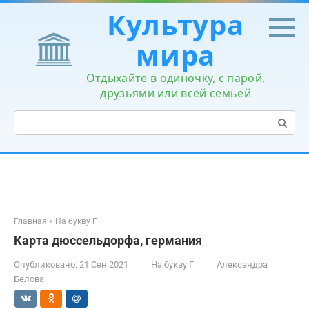
Перейти
Культура
к
контенту
мира
Отдыхайте в одиночку, с парой,
друзьями или всей семьей
Поиск:
Главная
»
На букву Г
Карта дюссельдорфа, германия
Опубликовано:
21 Сен 2021
На букву Г
Александра
Белова