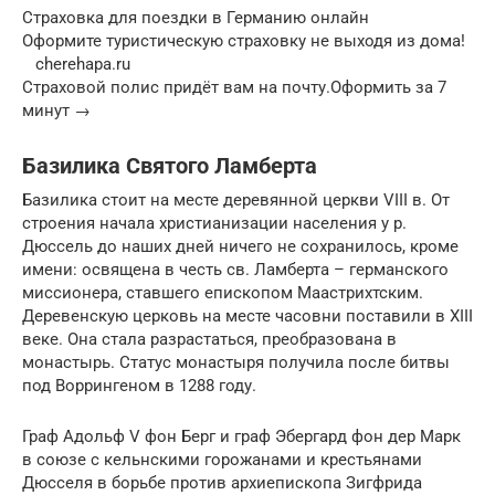
Страховка для поездки в Германию онлайн
Оформите туристическую страховку не выходя из дома!
cherehapa.ru
Страховой полис придёт вам на почту.Оформить за 7
минут →
Базилика Святого Ламберта
Базилика стоит на месте деревянной церкви VIII в. От
строения начала христианизации населения у р.
Дюссель до наших дней ничего не сохранилось, кроме
имени: освящена в честь св. Ламберта – германского
миссионера, ставшего епископом Маастрихтским.
Деревенскую церковь на месте часовни поставили в XIII
веке. Она стала разрастаться, преобразована в
монастырь. Статус монастыря получила после битвы
под Воррингеном в 1288 году.
Граф Адольф V фон Берг и граф Эбергард фон дер Марк
в союзе с кельнскими горожанами и крестьянами
Дюсселя в борьбе против архиепископа Зигфрида