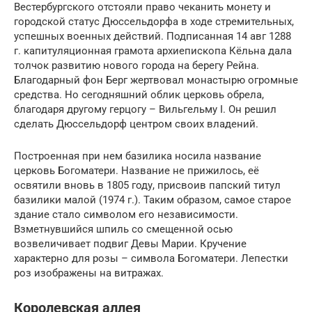
Вестербургского отстояли право чеканить монету и
городской статус Дюссельдорфа в ходе стремительных,
успешных военных действий. Подписанная 14 авг 1288
г. капитуляционная грамота архиепископа Кёльна дала
толчок развитию нового города на берегу Рейна.
Благодарный фон Берг жертвовал монастырю огромные
средства. Но сегодняшний облик церковь обрела,
благодаря другому герцогу – Вильгельму I. Он решил
сделать Дюссельдорф центром своих владений.
Построенная при нем базилика носила название
церковь Богоматери. Название не прижилось, её
освятили вновь в 1805 году, присвоив папский титул
базилики малой (1974 г.). Таким образом, самое старое
здание стало символом его независимости.
Взметнувшийся шпиль со смещенной осью
возвеличивает подвиг Девы Марии. Кручение
характерно для розы – символа Богоматери. Лепестки
роз изображены на витражах.
Королевская аллея