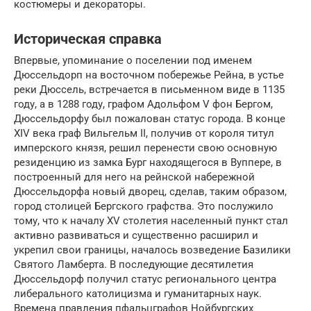
костюмеры и декораторы.
Историческая справка
Впервые, упоминание о поселении под именем
Дюссельдорп на восточном побережье Рейна, в устье
реки Дюссель, встречается в письменном виде в 1135
году, а в 1288 году, графом Адольфом V фон Бергом,
Дюссельдорфу был пожалован статус города. В конце
XIV века граф Вильгельм II, получив от короля титул
имперского князя, решил перенести свою основную
резиденцию из замка Бург находящегося в Вуппере, в
построенный для него на рейнской набережной
Дюссельдорфа новый дворец, сделав, таким образом,
город столицей Бергского графства. Это послужило
тому, что к началу XV столетия населенный пункт стал
активно развиваться и существенно расширил и
укрепил свои границы, началось возведение Базилики
Святого Ламберта. В последующие десятилетия
Дюссельдорф получил статус регионального центра
либерального католицизма и гуманитарных наук.
Времена правления пфальцграфов Нойбургских