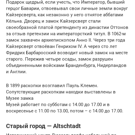
Подарок щедрый, если учесть, что Император, бывший
герцог Баварии, отвоевывал свои личные земли вокруг
Кайзерсверта, как незаконно у него отнятое аббатами
Кёльна. Дворец и замок Кайзерсверт стали
своеобразной платой претенденту из династии Оттонов
за отзыв претензии на императорсткий титул. В 1062-м
замок захвачен архиепископом Анно II. Через три года
Кайзерсверт отвоёван Генрихом IV. А через сто лет
Фридрих Барбаросский возводит новый замок на месте
старого. Пережив четыре осады, замок разрушен
объединенными войсками Бранденбурга, Нидерландов
и Англии.
В 1899 раскопки возглавил Пауль Клемен.
Сопутствующие раскопкам находки выставлены в
Музее замка
Музей работает по субботам с 14.00 до 17.00 и в
воскресенье с 11.00 по 13.00, потом – с 14.00 до 17.00.
Старый город — Altschtadt