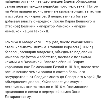
найдены останки неандертальцев (здесь обнаружена
самая первая находка первобытного человека). Потом
на Рейн пришли воинственные кроманьонцы, вытеснив
и истребив конкурентов. В непрестанных битвах
добывал власть очередной (после Карла Великого и
Оттонов) Великий император Римской империи
немецкой нации Генрих II.
Генриха II Баварского – герцога, после канонизации
стали называть Святым. Ставший королем (1002 г.)
баварец расширял владения, объединял под своим
началом графства и аббатства, воевал с поляками,
чехами и с Византией. Властолюбивый Генрих
коронован как Помазанник Божий в 1018-м, после чего
все немецкие земли вошли в состав большого
государства – от Средиземного до Северного морей. До
объединения дворец Кайзерсверт упомянут в
летописных книгах только в 1016-м. Упоминание
произошло в связи с передачей замка Эццо
Лотарингскому.