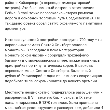
районе Кайзерверт (в переводе «императорский
остров»). Это был намытый остров в ответвлении
Рейна. В этой точке пересекались старая римская
дорога и основной торговый путь Средневековья. Не
так давно объект обрел статус охраняемого памятника
архитектуры.
История культовой постройки восходит к 700 году – на
дарованных землях Святой Свитберт основал
монастырь. В середине II века на территории
монастырской часовни соорудили трехнефную
базилику в старо-романском стиле, позже появилась
пристройка пор типу готических хоров. В церковь
перенесли мощи Святого Свитберта. Золоченый
дубовый Реликварий – одна из немногих сокровищниц
подобного типа, сохранившихся до нашего времени.
Местность неоднократно подвергалось разрушениям и
разорениям. В VIII веке это были саксы, в IX веке
напали норманны. В 1870 год здесь была проведена
масштабная реконструкция с расширением, добавили 4