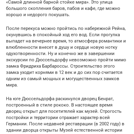
«Самой длинной барной стойке мира». Это улица
большого скопления баров, пабов и кафе, где можно
хорошо и недорого покушать.
После перекуса можно пройтись по набережной Рейна,
окунувшись в спокойный ход его вод. Если прогулка
выпадет на вечернее время, то атмосфера романтики и
влюбленности внесет в душу и сердце новую нотку
одухотворенности. Ну и конечно же в завершении
экскурсии по Дюссельдорфу невозможно пройти мимо
замка Фридриха Барбароссы. Строительство этого
замка уходит корнями в 12 век и до сих пор считается
одним из самый мощных и могущественных замков
мира.
На юге Дюссельдорфа раскинулся дворец Бенрат,
построенный в стиле рококо. В настоящее время
дворец открыт для посетителей как музей. Строгость
постройки и территории отражает характер всей
Германии. После недавней реставрации (в 2002 году) в
здании дворца открыты Музей естественной истории