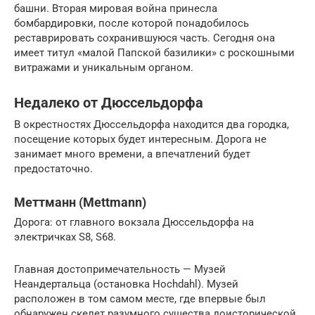
башни. Вторая мировая война принесла
бомбардировки, после которой понадобилось
реставрировать сохранившуюся часть. Сегодня она
имеет титул «малой Папской базилики» с роскошными
витражами и уникальным органом.
Недалеко от Дюссельдорфа
В окрестностях Дюссельдорфа находится два городка,
посещение которых будет интересным. Дорога не
занимает много времени, а впечатлений будет
предостаточно.
Меттманн (Mettmann)
Дорога: от главного вокзала Дюссельдорфа на
электричках S8, S68.
Главная достопримечательность — Музей
Неандертальца (остановка Hochdahl). Музей
расположен в том самом месте, где впервые был
обнаружен скелет разумного существа доисторической