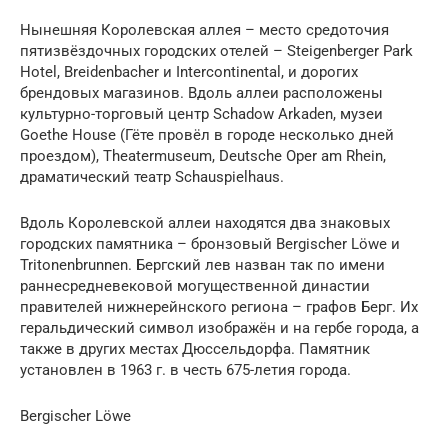
Нынешняя Королевская аллея – место средоточия
пятизвёздочных городских отелей – Steigenberger Park
Hotel, Breidenbacher и Intercontinental, и дорогих
брендовых магазинов. Вдоль аллеи расположены
культурно-торговый центр Schadow Arkaden, музеи
Goethe House (Гёте провёл в городе несколько дней
проездом), Theatermuseum, Deutsche Oper am Rhein,
драматический театр Schauspielhaus.
Вдоль Королевской аллеи находятся два знаковых
городских памятника – бронзовый Bergischer Löwe и
Tritonenbrunnen. Бергский лев назван так по имени
раннесредневековой могущественной династии
правителей нижнерейнского региона – графов Берг. Их
геральдический символ изображён и на гербе города, а
также в других местах Дюссельдорфа. Памятник
установлен в 1963 г. в честь 675-летия города.
Bergischer Löwe