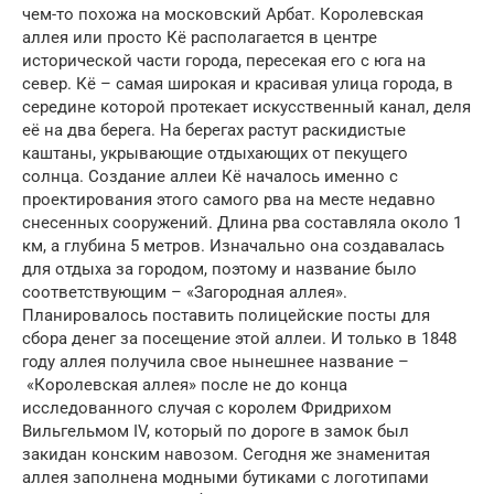
чем-то похожа на московский Арбат. Королевская
аллея или просто Кё располагается в центре
исторической части города, пересекая его с юга на
север. Кё – самая широкая и красивая улица города, в
середине которой протекает искусственный канал, деля
её на два берега. На берегах растут раскидистые
каштаны, укрывающие отдыхающих от пекущего
солнца. Создание аллеи Кё началось именно с
проектирования этого самого рва на месте недавно
снесенных сооружений. Длина рва составляла около 1
км, а глубина 5 метров. Изначально она создавалась
для отдыха за городом, поэтому и название было
соответствующим – «Загородная аллея».
Планировалось поставить полицейские посты для
сбора денег за посещение этой аллеи. И только в 1848
году аллея получила свое нынешнее название –
«Королевская аллея» после не до конца
исследованного случая с королем Фридрихом
Вильгельмом IV, который по дороге в замок был
закидан конским навозом. Сегодня же знаменитая
аллея заполнена модными бутиками с логотипами