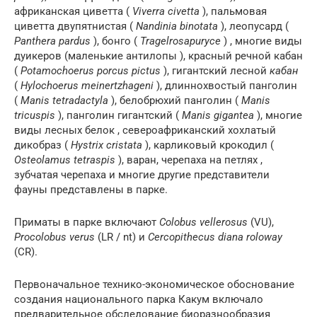
африканская циветта (
Viverra civetta
), пальмовая
циветта двупятнистая (
Nandinia binotata
), леопусард (
Panthera pardus
), бонго (
Tragelrosapuryce
) , многие виды
дуикеров (маленькие антилопы ), красный речной кабан
(
Potamochoerus porcus pictus
), гигантский лесной
кабан
(
Hylochoerus meinertzhageni
), длиннохвостый панголин
(
Manis tetradactyla
), белобрюхий панголин (
Manis
tricuspis
), панголин гигантский (
Manis gigantea
), многие
виды лесных белок , североафриканский хохлатый
дикобраз (
Hystrix cristata
), карликовый крокодил (
Osteolamus tetraspis
), варан, черепаха на петлях ,
зубчатая черепаха и многие другие представители
фауны представлены в парке.
Приматы в парке включают
Colobus vellerosus
(VU),
Procolobus verus
(LR / nt) и
Cercopithecus diana roloway
(CR).
Первоначальное технико-экономическое обоснование
создания национального парка Какум включало
предварительное обследование биоразнообразия