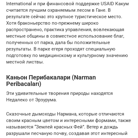
International и при финансовой поддержке USAID Какум
считается лучшим охраняемым лесом в Гане. В
результате сейчас это крупное туристическое место.
Хотя браконьерство по-прежнему широко
распространено, практика управления, вовлекающая
местные общины в совместное использование благ,
полученных от парка, дала бы положительные
результаты. В парке егеря проходят специальную
подготовку по медицинскому и культурному значению
местной листвы.
Каньон Перибакалари (Narman
Peribacaları)
Эти удивительные творения природы находятся
Недалеко от Эрзурума.
Сказочные дымоходы Нармана, которые отличаются
своим красным цветом и интересными формами, также
называются “Землей красных Фей”. Ветер и дождь
разрушали песчаную почву, создавая этот интересный