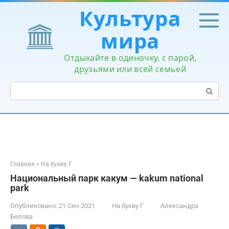
Перейти
Культура
к
контенту
мира
Отдыхайте в одиночку, с парой,
друзьями или всей семьей
Поиск:
Главная
»
На букву Г
Национальный парк какум — kakum national
park
Опубликовано:
21 Сен 2021
На букву Г
Александра
Белова