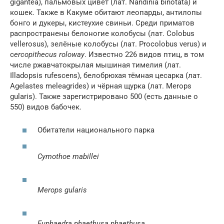
gigantea), пальмовых цивет (лат. Nandinia binotata) и
кошек. Также в Какуме обитают леопарды, антилопы
бонго и дукеры, кистеухие свиньи. Среди приматов
распространены белоногие колобусы (лат. Colobus
vellerosus), зелёные колобусы (лат. Procolobus verus) и
c
ercopithecus roloway
. Известно 226 видов птиц, в том
числе ржавчатокрылая мышиная тимелия (лат.
Illadopsis rufescens), белобрюхая тёмная цесарка (лат.
Agelastes meleagrides) и чёрная щурка (лат. Merops
gularis). Также зарегистрировано 500 (есть данные о
550) видов бабочек.
Обитатели национального парка
Cymothoe mabillei
Merops gularis
Euphaedra phaethusa phaethusa