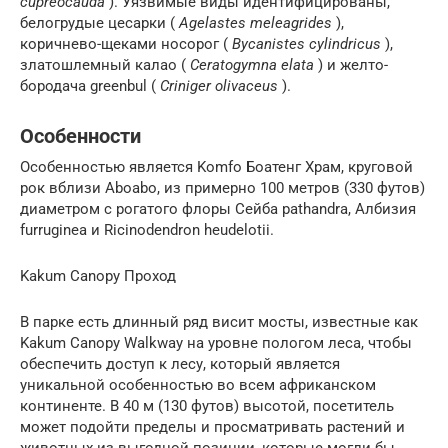
cupreocauda
). Уязвимые виды идентифицированы,
белогрудые цесарки (
Agelastes meleagrides
),
коричнево-щеками носорог (
Bycanistes cylindricus
),
златошлемный калао (
Ceratogymna elata
) и желто-
бородача greenbul (
Criniger olivaceus
).
Особенности
Особенностью является Komfo Боатенг Храм, круговой
рок вблизи Aboabo, из примерно 100 метров (330 футов)
диаметром с рогатого флоры Сейба pathandra, Албизия
furruginea и Ricinodendron heudelotii.
Kakum Canopy Проход
В парке есть длинный ряд висит мосты, известные как
Kakum Canopy Walkway на уровне пологом леса, чтобы
обеспечить доступ к лесу, который является
уникальной особенностью во всем африканском
континенте. В 40 м (130 футов) высотой, посетитель
может подойти пределы и просматривать растений и
животных из выгодной позиции, которые могли бы