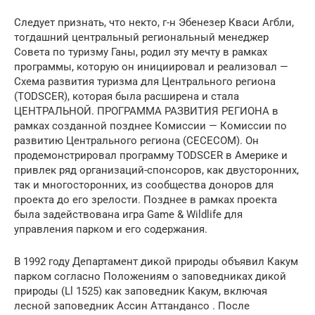
Следует признать, что некто, г-н Эбенезер Кваси Агбли,
тогдашний центральный региональный менеджер
Совета по туризму Ганы, родил эту мечту в рамках
программы, которую он инициировал и реализовал —
Схема развития туризма для Центрального региона
(TODSCER), которая была расширена и стала
ЦЕНТРАЛЬНОЙ. ПРОГРАММА РАЗВИТИЯ РЕГИОНА в
рамках созданной позднее Комиссии — Комиссии по
развитию Центрального региона (CECECOM). Он
продемонстрировал программу TODSCER в Америке и
привлек ряд организаций-спонсоров, как двусторонних,
так и многосторонних, из сообщества доноров для
проекта до его зрелости. Позднее в рамках проекта
была задействована игра Game & Wildlife для
управления парком и его содержания.
В 1992 году Департамент дикой природы объявил Какум
парком согласно Положениям о заповедниках дикой
природы (Ll 1525) как заповедник Какум, включая
лесной заповедник Ассин Аттандансо . После