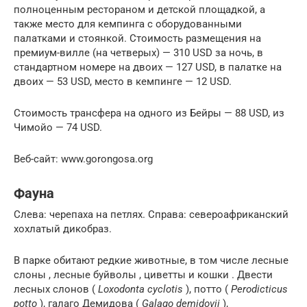
полноценным рестораном и детской площадкой, а
также место для кемпинга с оборудованными
палатками и стоянкой. Стоимость размещения на
премиум-вилле (на четверых) — 310 USD за ночь, в
стандартном номере на двоих — 127 USD, в палатке на
двоих — 53 USD, место в кемпинге — 12 USD.
Стоимость трансфера на одного из Бейры — 88 USD, из
Чимойо — 74 USD.
Веб-сайт: www.gorongosa.org
Фауна
Слева: черепаха на петлях. Справа: североафриканский
хохлатый дикобраз.
В парке обитают редкие животные, в том числе лесные
слоны , лесные буйволы , циветты и кошки . Двести
лесных слонов (
Loxodonta cyclotis
), потто (
Perodicticus
potto
), галаго Демидова (
Galago demidovii
),