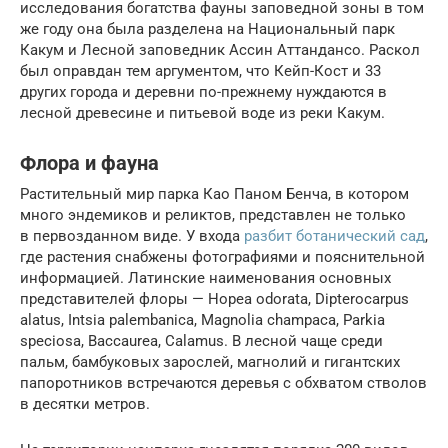
исследования богатства фауны заповедной зоны в том
же году она была разделена на Национальный парк
Какум и Лесной заповедник Ассин Аттандансо. Раскол
был оправдан тем аргументом, что Кейп-Кост и 33
других города и деревни по-прежнему нуждаются в
лесной древесине и питьевой воде из реки Какум.
Флора и фауна
Растительный мир парка Као Паном Бенча, в котором
много эндемиков и реликтов, представлен не только
в первозданном виде. У входа
разбит ботанический сад
,
где растения снабжены фотографиями и пояснительной
информацией. Латинские наименования основных
представителей флоры — Hopea odorata, Dipterocarpus
alatus, Intsia palembanica, Magnolia champaca, Parkia
speciosa, Baccaurea, Calamus. В лесной чаще среди
пальм, бамбуковых зарослей, магнолий и гигантских
папоротников встречаются деревья с обхватом стволов
в десятки метров.