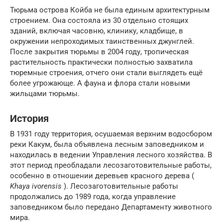
Тюрьма острова Койба не была единым архитектурным
строением. Она состояла из 30 отдельно стоящих
зданий, включая часовню, клинику, кладбище, в
окружении непроходимых таинственных джунглей.
После закрытия тюрьмы в 2004 году, тропическая
растительность практически полностью захватила
тюремные строения, отчего они стали выглядеть ещё
более угрожающе. А фауна и флора стали новыми
жильцами тюрьмы.
История
В 1931 году территория, осушаемая верхним водосбором
реки
Какум,
была объявлена ​​лесным заповедником и
находилась в ведении Управления лесного хозяйства. В
этот период преобладали лесозаготовительные работы,
особенно в отношении деревьев красного дерева (
Khaya ivorensis
). Лесозаготовительные работы
продолжались до 1989 года, когда управление
заповедником было передано Департаменту животного
мира.