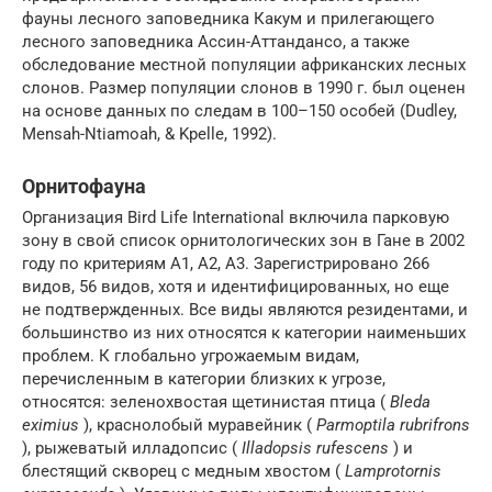
фауны лесного заповедника Какум и прилегающего
лесного заповедника Ассин-Аттандансо, а также
обследование местной популяции африканских лесных
слонов. Размер популяции слонов в 1990 г. был оценен
на основе данных по следам в 100–150 особей (Dudley,
Mensah-Ntiamoah, & Kpelle, 1992).
Орнитофауна
Организация Bird Life International включила парковую
зону в свой список орнитологических зон в Гане в 2002
году по критериям A1, A2, A3. Зарегистрировано 266
видов, 56 видов, хотя и идентифицированных, но еще
не подтвержденных. Все виды являются резидентами, и
большинство из них относятся к категории наименьших
проблем. К глобально угрожаемым видам,
перечисленным в категории близких к угрозе,
относятся: зеленохвостая щетинистая птица (
Bleda
eximius
), краснолобый муравейник (
Parmoptila rubrifrons
), рыжеватый илладопсис (
Illadopsis rufescens
) и
блестящий скворец с медным хвостом (
Lamprotornis