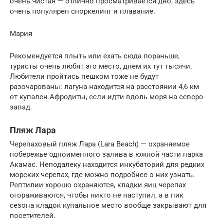
очень чистая — отлично просматривается дно, здесь
очень популярен сноркелинг и плавание.
Мария
Рекомендуется плыть или ехать сюда пораньше,
туристы очень любят это место, днем их тут тысячи.
Любители пройтись пешком тоже не будут
разочарованы: лагуна находится на расстоянии 4,6 км
от купален Афродиты, если идти вдоль моря на северо-
запад.
Пляж Лара
Черепаховый пляж Лара (Lara Beach) — охраняемое
побережье одноименного залива в южной части парка
Акамас. Неподалеку находится инкубаторий для редких
морских черепах, где можно подробнее о них узнать.
Рептилии хорошо охраняются, кладки яиц черепах
огораживаются, чтобы никто не наступил, а в пик
сезона кладок купальное место вообще закрывают для
посетителей.