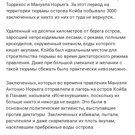
Торрихос и Мануэля Норьега. За этот период на
территории тюрьмы острова Койба побывало 3000
заключенных и никто из них от туда не вернулся…
Удаленный на десятки километров от берега остров,
заросший непроходимыми лесами, с реками, полными
крокодилов, окруженный океаном, воды которого
кишат акулами, Койба был идеальным местом для
строительства тюрьмы во время диктаторского режима
правления. Даже при большой смекалке и желании с
такой тюрьмы сбежать было практически невозможно.
Заключенных, которых во времена правления Мануэля
Антонио Норьега отправляли в лагерь на остров Койба
в Панаме, называли «Исчезнувшими», поскольку их
больше никто и никогда не видел. Это были в
основном политические активисты, выступавшие
против диктатуры. Заключенных избивали, пытали,
расчленяли и даже скармливали их плоть акулам,
населявшим прибрежные воды острова.