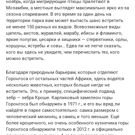
ноябрь, когда мигрирующие птицы прилетают в
Мозамбик, а местные выглядят максимально ярко из-за
сезона спаривания. В это время за один день на
территории парка вам может выпасть шанс встретить
не менее 150 разных их видов. Всевозможные виды
цапель, аистов, журавлей, марабу, ибисы и фламинго,
яркие попугаи, цесарки и хищники — стервятники, орлы,
коршуны, ястребы и совы… Едва ли не легче сказать,
кого вы здесь не увидите, чем перечислить тех, кого
можно встретить.
Благодаря природным барьерам, которые отделяют
Горонгоса от остальных частей Африки, здесь водятся
несколько животных, которых больше нигде не
встретить. Это, к примеру, специфический подвид
зебр — зебра Кроше. Карликовый хамелеон горы
Горонгоса был обнаружен в 1971 г., и его вы вряд ли
найдёте в парке самостоятельно: самка размером с
человеческий мизинец, а самец и того меньше. Ещё
более крошечного, но очень особенного кузнечика горы
Горонгоса обнаружили только в 2012 г. и официально