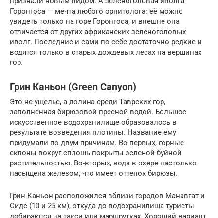
признали новым видом. А зеленоголовая иволга
Горонгоса — мечта любого орнитолога: её можно
увидеть только на горе Горонгоса, и внешне она
отличается от других африканских зеленоголовых
иволг. Последние и сами по себе достаточно редкие и
водятся только в старых дождевых лесах на вершинах
гор.
Грин Каньон (Green Canyon)
Это не ущелье, а долина среди Таврских гор,
заполненная бирюзовой пресной водой. Большое
искусственное водохранилище образовалось в
результате возведения плотины. Название ему
придумали по двум причинам. Во-первых, горные
склоны вокруг сплошь покрыты зеленой буйной
растительностью. Во-вторых, вода в озере настолько
насыщена железом, что имеет оттенок бирюзы.
Грин Каньон расположился вблизи городов Манавгат и
Сиде (10 и 25 км), откуда до водохранилища туристы
добираются на такси или маршрутках. Хороший вариант