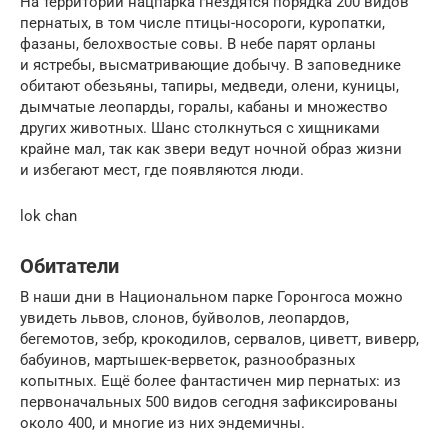
На территории нацпарка гнездятся порядка 200 видов
пернатых, в том числе птицы-носороги, куропатки,
фазаны, белохвостые совы. В небе парят орланы
и ястребы, высматривающие добычу. В заповеднике
обитают обезьяны, тапиры, медведи, олени, куницы,
дымчатые леопарды, горалы, кабаны и множество
других животных. Шанс столкнуться с хищниками
крайне мал, так как звери ведут ночной образ жизни
и избегают мест, где появляются люди.
lok chan
Обитатели
В наши дни в Национальном парке Горонгоса можно
увидеть львов, слонов, буйволов, леопардов,
бегемотов, зебр, крокодилов, сервалов, циветт, виверр,
бабуинов, мартышек-верветок, разнообразных
копытных. Ещё более фантастичен мир пернатых: из
первоначальных 500 видов сегодня зафиксированы
около 400, и многие из них эндемичны.