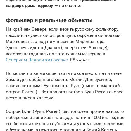
на дверь дома подкову
— на счастье.
Фольклер и реальные объекты
Нa крайнем Севере, если верить русскому фольклору,
находится чудесный остров Буян, окруженный водами
Моря-океана, а над ним высится Мировая гора.
Здесь речь идет о Даарии (Гипербореи, Арктиде),
которая находилась на затонувшем материке в
Северном Ледовитом океане
. Её уж нет.
Но могли ли выжившие найти новое место на планете
Земля для особенного места. Могли. Для русичей,
славян «вторым» Буяном стал Руян (ныне германский
остров Рюген )… Вот про этот остров Буян-Рюген скорее
всего и писал классик.
Остров Буян (Руян, Рюген) расположен против датского
побережья и занимает площадь почти в 1000 кв. км; все
его берега изрезаны глубокими и укромными заливами
и бухточками, а некоторые топонимы Божий Камень