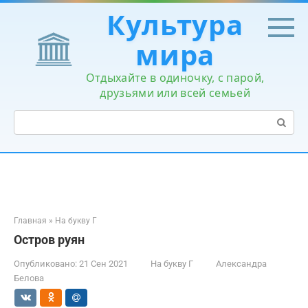
Перейти
Культура
к
контенту
мира
Отдыхайте в одиночку, с парой,
друзьями или всей семьей
Поиск:
Главная
»
На букву Г
Остров руян
Опубликовано:
21 Сен 2021
На букву Г
Александра
Белова