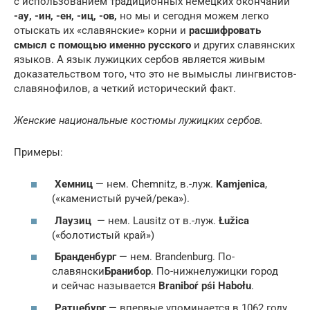
с использованием традиционных немецких окончаний
-ау, -ин, -ен, -иц, -ов,
но мы и сегодня можем легко
отыскать их «славянские» корни и
расшифровать
смысл с помощью именно русского
и других славянских
языков. А язык лужицких сербов является живым
доказательством того, что это не вымыслы лингвистов-
славянофилов, а четкий исторический факт.
Женские национальные костюмы лужицких сербов.
Примеры:
Хемниц
— нем. Chemnitz, в.-луж.
Kamjenica
,
(«каменистый ручей/река»).
Лаузиц
— нем. Lausitz от в.-луж.
Łužica
(«болотистый край»)
Бранденбург
— нем. Brandenburg. По-
славянски
Бранибор
. По-нижнелужицки город
и сейчас называется
Braniboŕ pśi Habołu
.
Ратцебург
— впервые упоминается в 1062 году