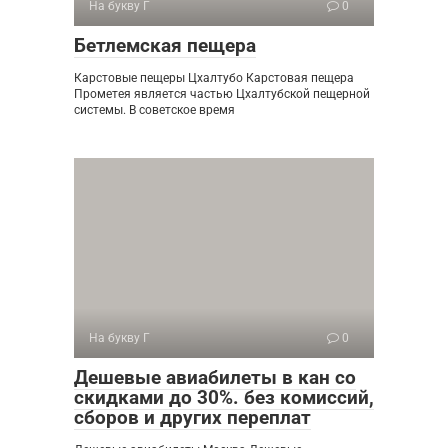
На букву Г
0
Бетлемская пещера
Карстовые пещеры Цхалтубо Карстовая пещера
Прометея является частью Цхалтубской пещерной
системы. В советское время
На букву Г
0
Дешевые авиабилеты в кан со
скидками до 30%. без комиссий,
сборов и других переплат