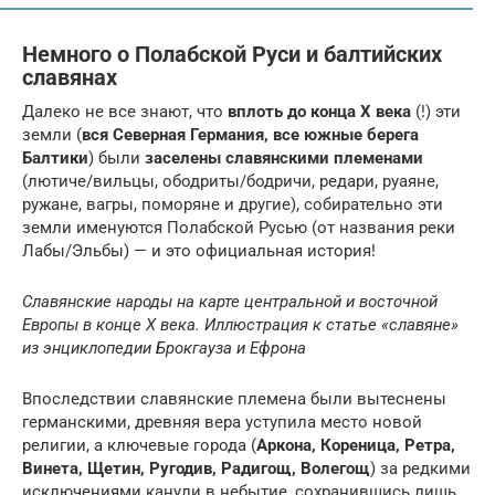
Немного о Полабской Руси и балтийских
славянах
Далеко не все знают, что
вплоть до конца X века
(!) эти
земли (
вся Северная Германия, все южные берега
Балтики
) были
заселены славянскими племенами
(лютиче/вильцы, ободриты/бодричи, редари, руаяне,
ружане, вагры, поморяне и другие), собирательно эти
земли именуются Полабской Русью (от названия реки
Лабы/Эльбы) — и это официальная история!
Славянские народы на карте центральной и восточной
Европы в конце X века. Иллюстрация к статье «славяне»
из энциклопедии Брокгауза и Ефрона
Впоследствии славянские племена были вытеснены
германскими, древняя вера уступила место новой
религии, а ключевые города (
Аркона, Кореница, Ретра,
Винета, Щетин, Ругодив, Радигощ, Волегощ
) за редкими
исключениями канули в небытие, сохранившись лишь