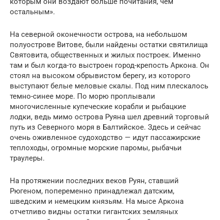
которым они воздают больше почитания, чем
остальным».
На северной оконечности острова, на небольшом
полуострове Витове, были найдены остатки святилища
Святовита, общественных и жилых построек. Именно
там и был когда-то выстроен город-крепость Аркона. Он
стоял на высоком обрывистом берегу, из которого
выступают белые меловые скалы. Под ним плескалось
темно-синее море. По морю проплывали
многочисленные купеческие корабли и рыбацкие
лодки, ведь мимо острова Руяна шел древний торговый
путь из Северного моря в Балтийское. Здесь и сейчас
очень оживленное судоходство — идут пассажирские
теплоходы, огромные морские паромы, рыбачьи
траулеры.
На протяжении последних веков Руян, ставший
Рюгеном, попеременно принадлежал датским,
шведским и немецким князьям. На мысе Аркона
отчетливо видны остатки гигантских земляных