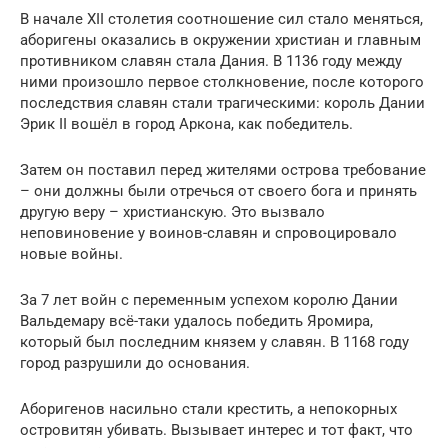
В начале ХII столетия соотношение сил стало меняться,
аборигены оказались в окружении христиан и главным
противником славян стала Дания. В 1136 году между
ними произошло первое столкновение, после которого
последствия славян стали трагическими: король Дании
Эрик II вошёл в город Аркона, как победитель.
Затем он поставил перед жителями острова требование
– они должны были отречься от своего бога и принять
другую веру – христианскую. Это вызвало
неповиновение у воинов-славян и спровоцировало
новые войны.
За 7 лет войн с переменным успехом королю Дании
Вальдемару всё-таки удалось победить Яромира,
который был последним князем у славян. В 1168 году
город разрушили до основания.
Аборигенов насильно стали крестить, а непокорных
островитян убивать. Вызывает интерес и тот факт, что