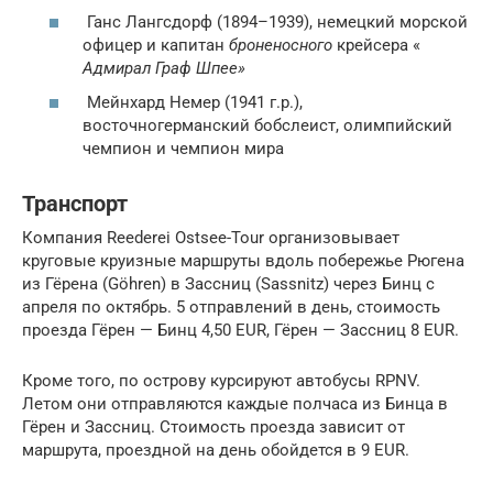
Ганс Лангсдорф (1894–1939), немецкий морской
офицер и капитан
броненосного
крейсера «
Адмирал Граф Шпее»
Мейнхард Немер (1941 г.р.),
восточногерманский бобслеист, олимпийский
чемпион и чемпион мира
Транспорт
Компания Reederei Ostsee-Tour организовывает
круговые круизные маршруты вдоль побережье Рюгена
из Гёрена (Göhren) в Зассниц (Sassnitz) через Бинц с
апреля по октябрь. 5 отправлений в день, стоимость
проезда Гёрен — Бинц 4,50 EUR, Гёрен — Зассниц 8 EUR.
Кроме того, по острову курсируют автобусы RPNV.
Летом они отправляются каждые полчаса из Бинца в
Гёрен и Зассниц. Стоимость проезда зависит от
маршрута, проездной на день обойдется в 9 EUR.