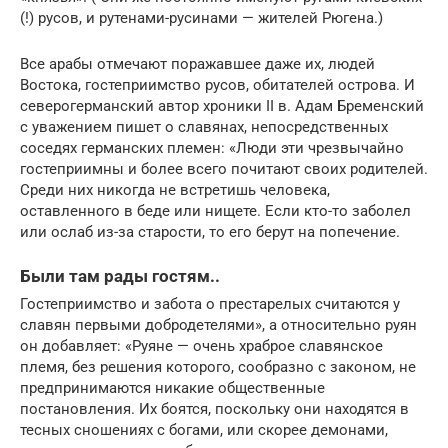
(!) русов, и рутенами-русинами — жителей Рюгена.)
Все арабы отмечают поражавшее даже их, людей
Востока, гостеприимство русов, обитателей острова. И
северогерманский автор хроники II в. Адам Бременский
с уважением пишет о славянах, непосредственных
соседях германских племен: «Люди эти чрезвычайно
гостеприимны и более всего почитают своих родителей.
Среди них никогда не встретишь человека,
оставленного в беде или нищете. Если кто-то заболел
или ослаб из-за старости, то его берут на попечение.
Были там рады гостям..
Гостеприимство и забота о престарелых считаются у
славян первыми добродетелями», а относительно руян
он добавляет: «Руяне — очень храброе славянское
племя, без решения которого, сообразно с законом, не
предпринимаются никакие общественные
постановления. Их боятся, поскольку они находятся в
тесных сношениях с богами, или скорее демонами,