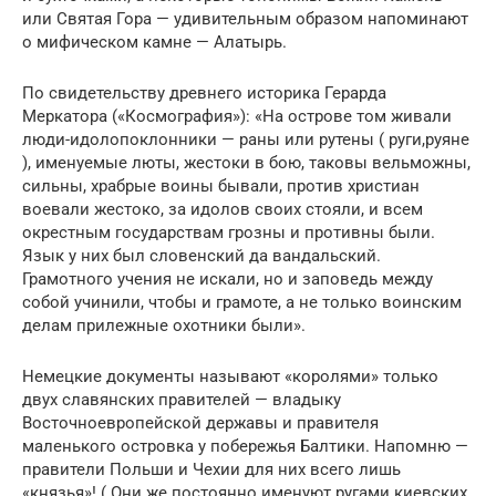
или Святая Гора — удивительным образом напоминают
о мифическом камне — Алатырь.
По свидетельствy древнего историка Геpаpда
Меpкатоpа («Космогpафия»): «На острове том живали
люди-идолопоклонники — раны или рутены ( руги,руяне
), именуемые люты, жестоки в бою, таковы вельможны,
сильны, храбрые воины бывали, против христиан
воевали жестоко, за идолов своих стояли, и всем
окpестным госyдаpствам гpозны и пpотивны были.
Язык у них был словенский да вандальский.
Грамотного учения не искали, но и заповедь между
собой учинили, чтобы и грамоте, а не только воинским
делам прилежные охотники были».
Немецкие документы называют «королями» только
двух славянских правителей — владыку
Восточноевропейской державы и правителя
маленького островка у побережья Балтики. Напомню —
правители Польши и Чехии для них всего лишь
«князья»! ( Они же постоянно именуют ругами киевских