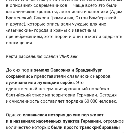
в описаниях современников — чаще всего это были
католические хронисты, летописцы и каноники (Адам
Бременский, Саксон Граммитик, Оттон Бамбергский
и другие), которые описывали чуждые для них
«языческие» города и храмы с известным
пренебрежением, хотя порой и они не могли сдержать
восхищения.
Карта расселения славян VIII-X век
До сих пор
в землях Саксония и Бранденбург
сохранились
представители славянских народов —
лужичане или лужицкие сербы.
Это
единственный негерманизированный полабско-
балтийский этнос на территории Германии. Сегодня
их численность составляет порядка 60 000 человек.
Однако
славянская история до сих пор живет
и в названиях населенных пунктов Германии,
огромное
количество которых
были просто транскрибированы