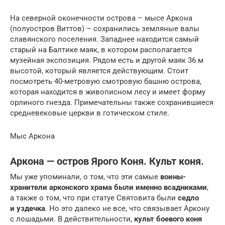
На северной оконечности острова – мысе Аркона
(полуостров Виттов) – сохранились земляные валы
славянского поселения. Западнее находится самый
старый на Балтике маяк, в котором располагается
музейная экспозиция. Рядом есть и другой маяк 36 м
высотой, который является действующим. Стоит
посмотреть 40-метровую смотровую башню острова,
которая находится в живописном лесу и имеет форму
орлиного гнезда. Примечательны также сохранившиеся
средневековые церкви в готическом стиле.
Мыс Аркона
Аркона — остров Ярого Коня. Культ коня.
Мы уже упоминали, о том, что эти самые
в
оины-
хранители
арконского храма были именно всадниками
,
а также о том, что при статуе Святовита были
седло
и уздечка
. Но это далеко не все, что связывает Аркону
с лошадьми. В действительности,
культ боевого коня