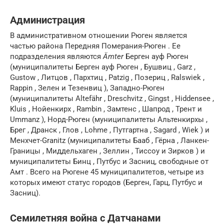
Администрация
В административном отношении Рюген является
частью района Передняя Померания-Рюген . Ее
подразделения являются
Ämter
Берген ауф Рюген
(муниципалитеты Берген ауф Рюген , Бушвиц , Garz ,
Gustow , Литцов , Пархтиц , Patzig , Позериц , Ralswiek ,
Rappin , Зелен и Тезенвиц ), Западно-Рюген
(муниципалитеты Altefähr , Dreschvitz , Gingst , Hiddensee ,
Kluis , Нойенкирх , Rambin , Замтенс , Шапрод , Трент и
Ummanz ), Норд-Рюген (муниципалитеты Альтенкирхы ,
Брег , Дранск , Глов , Lohme , Путгартна , Sagard , Wiek ) и
Менхчет-Granitz (муниципалитеты Бааб , Гёрна , Ланкен-
Границы , Миддельхаген , Зеллин , Тиссоу и Зирков ) и
муниципалитеты Бинц , Путбус и Засниц, свободные от
Амт . Всего на Рюгене 45 муниципалитетов, четыре из
которых имеют статус городов (Берген, Гарц, Путбус и
Засниц).
Семилетняя война с Датчанами