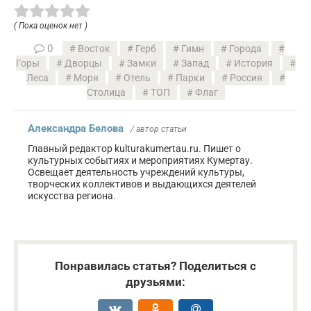
( Пока оценок нет )
0
Восток
Герб
Гимн
Города
Горы
Дворцы
Замки
Запад
История
Леса
Моря
Отель
Парки
Россия
Столица
ТОП
Флаг
Александра Белова
/ автор статьи
Главный редактор kulturakumertau.ru. Пишет о
культурных событиях и мероприятиях Кумертау.
Освещает деятельность учреждений культуры,
творческих коллективов и выдающихся деятелей
искусства региона.
Понравилась статья? Поделиться с
друзьями: