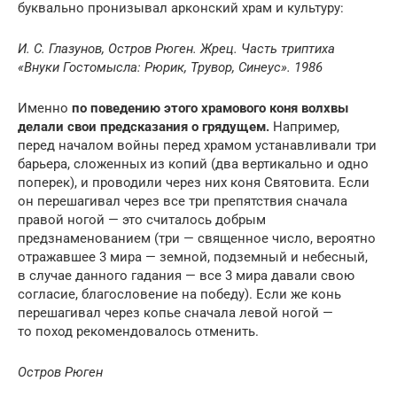
буквально пронизывал арконский храм и культуру:
И. С. Глазунов
, Остров Рюген. Жрец. Часть триптиха
«Внуки Гостомысла: Рюрик, Трувор, Синеус». 1986
Именно
п
о поведению этого храмового коня волхвы
делали свои предсказания о грядущем.
Например,
перед началом войны перед храмом устанавливали три
барьера, сложенных из копий (два вертикально и одно
поперек), и проводили через них коня Святовита. Если
он перешагивал через все три препятствия сначала
правой ногой — это считалось добрым
предзнаменованием (три — священное число, вероятно
отражавшее 3 мира — земной, подземный и небесный,
в случае данного гадания — все 3 мира давали свою
согласие, благословение на победу). Если же конь
перешагивал через копье сначала левой ногой —
то поход рекомендовалось отменить.
Остров Рюген