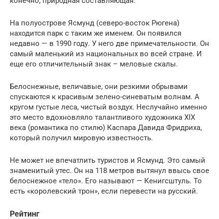
конечно, природная составляющая.
На полуострове Ясмунд (северо-восток Рюгена)
находится парк с таким же именем. Он появился
недавно — в 1990 году. У него две примечательности. Он
самый маленький из национальных во всей стране. И
еще его отличительный знак – меловые скалы.
Белоснежные, величавые, они резкими обрывами
спускаются к красивым зелено-синеватым волнам. А
кругом густые леса, чистый воздух. Неслучайно именно
это место вдохновляло талантливого художника XIX
века (романтика по стилю) Каспара Давида Фридриха,
который получил мировую известность.
Не может не впечатлить туристов и Ясмунд. Это самый
знаменитый утес. Он на 118 метров вытянул ввысь свое
белоснежное «тело». Его называют — Кенигсштуль. То
есть «королевский трон», если перевести на русский.
Рейтинг