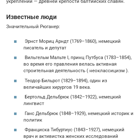
укреплений — древней крепости балтийских славян.
Известные люди
Значительный Рюганер:
Эрнст Мориц Арндт (1769–1860), немецкий
писатель и депутат
Вильгельм Мальте I, принц Путбуса (1783–1854),
во время его правления велась активная
строительная деятельность ( неоклассицизм ).
Теодор Бильрот (1829–1894), один из
величайших хирургов 19 века.
Бертольд Дельбрюк (1842–1922), немецкий
лингвист
Ганс Дельбрюк (1848–1929), немецкий историк и
политик
Франциска Тибуртиус (1843–1927), немецкий
врач и активистка женских исследований