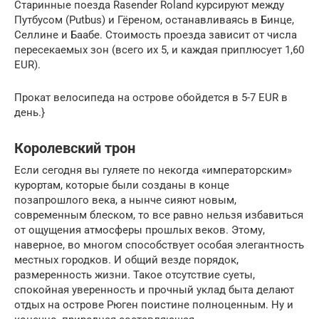
Старинные поезда Rasender Roland курсируют между
Путбусом (Putbus) и Гёреном, останавливаясь в Бинце,
Селлине и Баабе. Стоимость проезда зависит от числа
пересекаемых зон (всего их 5, и каждая приплюсует 1,60
EUR).
Прокат велосипеда на острове обойдется в 5-7 EUR в
день.}
Королевский трон
Если сегодня вы гуляете по некогда «императорским»
курортам, которые были созданы в конце
позапрошлого века, а нынче сияют новым,
современным блеском, то все равно нельзя избавиться
от ощущения атмосферы прошлых веков. Этому,
наверное, во многом способствует особая элегантность
местных городков. И общий везде порядок,
размеренность жизни. Такое отсутствие суеты,
спокойная уверенность и прочный уклад быта делают
отдых на острове Рюген поистине полноценным. Ну и