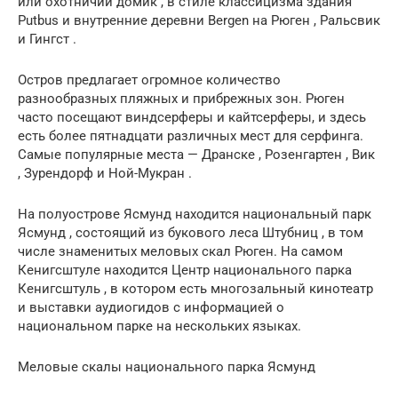
или охотничий домик , в стиле классицизма здания
Putbus и внутренние деревни Bergen на Рюген , Ральсвик
и Гингст .
Остров предлагает огромное количество
разнообразных пляжных и прибрежных зон. Рюген
часто посещают виндсерферы и кайтсерферы, и здесь
есть более пятнадцати различных мест для серфинга.
Самые популярные места — Дранске , Розенгартен , Вик
, Зурендорф и Ной-Мукран .
На полуострове Ясмунд находится национальный парк
Ясмунд , состоящий из букового леса Штубниц , в том
числе знаменитых меловых скал Рюген. На самом
Кенигсштуле находится Центр национального парка
Кенигсштуль , в котором есть многозальный кинотеатр
и выставки аудиогидов с информацией о
национальном парке на нескольких языках.
Меловые скалы
национального парка Ясмунд