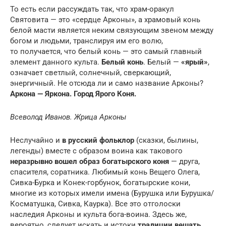
То есть если рассуждать так, что храм-оракул
Святовита — это «сердце Арконы», а храмовый конь
белой масти является неким связующим звеном между
богом и людьми, транслируя им его волю,
то получается, что белый конь — это самый главный
элемент данного культа.
Белый конь
. Белый —
«ярый»
,
означает светлый, солнечный, сверкающий,
энергичный. Не отсюда ли и само название Арконы?
Аркона — Яркона. Город Ярого Коня.
Всеволод Иванов. Жрица Арконы
Неслучайно и
в русский фольклор
(сказки, былины,
легенды) вместе с образом воина как такового
неразрывно вошел образ богатырского коня
— друга,
спасителя, соратника. Любимый конь Вещего Олега,
Сивка-Бурка и Конек-горбунок, богатырские кони,
многие из которых имели имена (Бурушка или Бурушка/
Косматушка, Сивка, Каурка). Все это отголоски
наследия Арконы и культа бога-воина. Здесь же,
вероятно, следует искать и истоки
традиции вешать