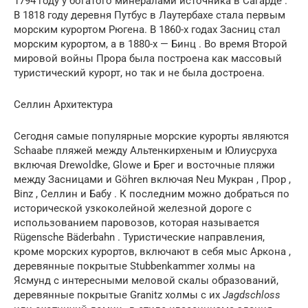
1794 году у богатого минералами источника в Сагарде .
В 1818 году деревня Путбус в Лаутербахе стала первым
морским курортом Рюгена. В 1860-х годах Засниц стал
морским курортом, а в 1880-х — Бинц . Во время Второй
мировой войны Прора была построена как массовый
туристический курорт, но так и не была достроена.
Селлин Архитектура
Сегодня самые популярные морские курорты являются
Schaabe пляжей между Альтенкирхеным и Юлиусруха
включая Drewoldke, Glowe и Брег и восточные пляжи
между Засницами и Göhren включая Neu Мукран , Прор ,
Binz , Селлин и Бабу . К последним можно добраться по
исторической узкоколейной железной дороге с
использованием паровозов, которая называется
Rügensche Bäderbahn . Туристические направления,
кроме морских курортов, включают в себя мыс Аркона ,
деревянные покрытые Stubbenkammer холмы на
Ясмунд с интересными меловой скалы образований,
деревянные покрытые Granitz холмы с их
Jagdschloss