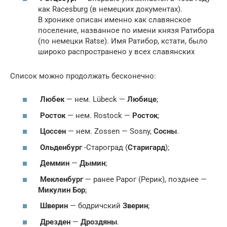
как Racesburg (в немецких документах).
В хронике описан именно как славянское
поселение, названное по имени князя Ратибора
(по немецки Ratse). Имя Ратибор, кстати, было
широко распространено у всех славянских
Список можно продолжать бесконечно:
Любек
— нем. Lübeck —
Любице
;
Росток
— нем. Rostock —
Росток
;
Цоссен
— нем. Zossen — Sosny,
Сосны
.
Ольденбург
-Староград (
Старигард
);
Деммин
—
Дымин
;
Мекленбург
— ранее Рарог (Рерик), позднее —
Микулин Бор
;
Шверин
— бодричский
Зверин
;
Дрезден
—
Дроздяны
.