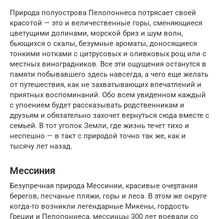
Природа полуострова Пелопоннеса потрясает своей
красотой — это и величественные горы, сменяющиеся
цветущими долинами, морской бриз и шум волн,
бьющихся о скалы, безумные ароматы, доносящиеся
тонкими нотками с цитрусовых и оливковых рощ или с
местных виноградников. Все эти ощущения останутся в
памяти побывавшего здесь навсегда, а чего еще желать
от путешествия, как не захватывающих впечатлений и
приятных воспоминаний. Обо всем увиденном каждый
с упоением будет рассказывать родственникам и
друзьям и обязательно захочет вернуться сюда вместе с
семьей. В тот уголок Земли, где жизнь течет тихо и
неспешно — в такт с природой точно так же, как и
тысячу лет назад.
Мессиния
Безупречная природа Мессинии, красивые очертания
берегов, песчаные пляжи, горы и леса. В этом же округе
когда-то возникли легендарные Микены, гордость
Греции и Пелопоннеса, мессинцы 300 лет воевали со