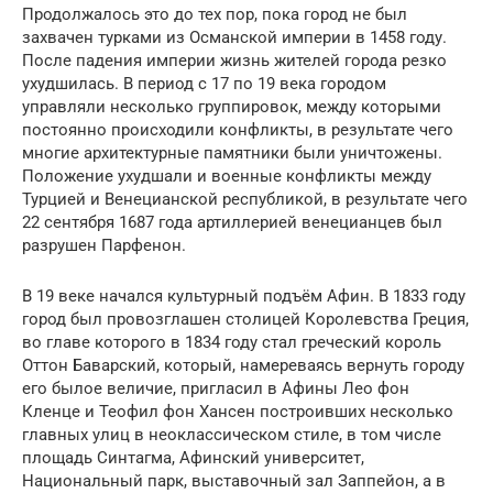
Продолжалось это до тех пор, пока город не был
захвачен турками из Османской империи в 1458 году.
После падения империи жизнь жителей города резко
ухудшилась. В период с 17 по 19 века городом
управляли несколько группировок, между которыми
постоянно происходили конфликты, в результате чего
многие архитектурные памятники были уничтожены.
Положение ухудшали и военные конфликты между
Турцией и Венецианской республикой, в результате чего
22 сентября 1687 года артиллерией венецианцев был
разрушен Парфенон.
В 19 веке начался культурный подъём Афин. В 1833 году
город был провозглашен столицей Королевства Греция,
во главе которого в 1834 году стал греческий король
Оттон Баварский, который, намереваясь вернуть городу
его былое величие, пригласил в Афины Лео фон
Кленце и Теофил фон Хансен построивших несколько
главных улиц в неоклассическом стиле, в том числе
площадь Синтагма, Афинский университет,
Национальный парк, выставочный зал Заппейон, а в