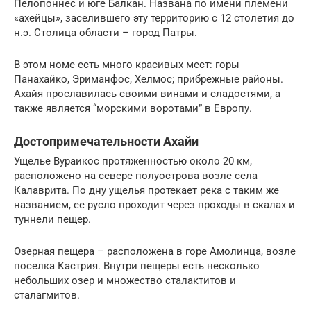
Пелопоннес и юге Балкан. Названа по имени племени
«ахейцы», заселившего эту территорию с 12 столетия до
н.э. Столица области – город Патры.
В этом номе есть много красивых мест: горы
Панахайко, Эриманфос, Хелмос; прибрежные районы.
Ахайя прославилась своими винами и сладостями, а
также является “морскими воротами” в Европу.
Достопримечательности Ахайи
Ущелье Вураикос протяженностью около 20 км,
расположено на севере полуострова возле села
Калаврита. По дну ущелья протекает река с таким же
названием, ее русло проходит через проходы в скалах и
туннели пещер.
Озерная пещера – расположена в горе Амолинца, возле
поселка Кастрия. Внутри пещеры есть несколько
небольших озер и множество сталактитов и
сталагмитов.