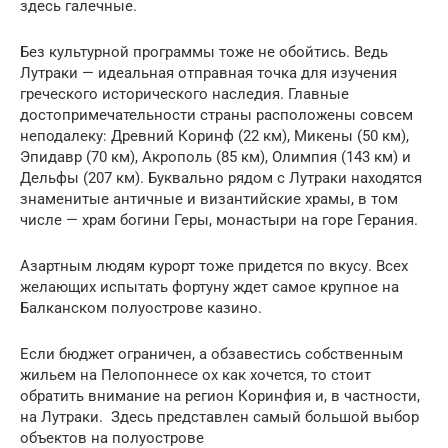
здесь галечные.
Без культурной программы тоже не обойтись. Ведь
Лутраки — идеальная отправная точка для изучения
греческого исторического наследия. Главные
достопримечательности страны расположены совсем
неподалеку: Древний Коринф (22 км), Микены (50 км),
Эпидавр (70 км), Акрополь (85 км), Олимпия (143 км) и
Дельфы (207 км). Буквально рядом с Лутраки находятся
знаменитые античные и византийские храмы, в том
числе — храм богини Геры, монастыри на горе Герания.
Азартным людям курорт тоже придется по вкусу. Всех
желающих испытать фортуну ждет самое крупное на
Балканском полуострове казино.
Если бюджет ограничен, а обзавестись собственным
жильем на Пелопоннесе ох как хочется, то стоит
обратить внимание на регион Коринфия и, в частности,
на Лутраки. Здесь представлен самый большой выбор
объектов на полуострове