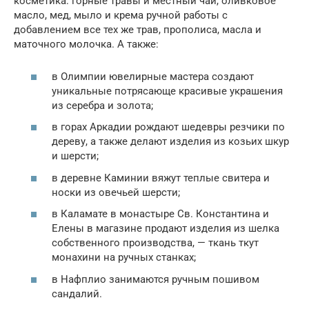
косметика: горные травы и местный чай, оливковое
масло, мед, мыло и крема ручной работы с
добавлением все тех же трав, прополиса, масла и
маточного молочка. А также:
в Олимпии ювелирные мастера создают
уникальные потрясающе красивые украшения
из серебра и золота;
в горах Аркадии рождают шедевры резчики по
дереву, а также делают изделия из козьих шкур
и шерсти;
в деревне Каминии вяжут теплые свитера и
носки из овечьей шерсти;
в Каламате в монастыре Св. Константина и
Елены в магазине продают изделия из шелка
собственного производства, — ткань ткут
монахини на ручных станках;
в Нафплио занимаются ручным пошивом
сандалий.