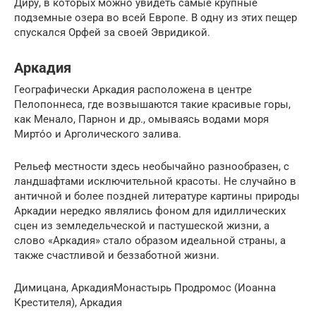
Диру, в которых можно увидеть самые крупные
подземные озера во всей Европе. В одну из этих пещер
спускался Орфей за своей Эвридикой.
Аркадия
Географически Аркадия расположена в центре
Пелопоннеса, где возвышаются такие красивые горы,
как Менало, Парнон и др., омываясь водами моря
Мирто́о и Арголического залива.
Рельеф местности здесь необычайно разнообразен, с
ландшафтами исключительной красоты. Не случайно в
античной и более поздней литературе картины природы
Аркадии нередко являлись фоном для идиллических
сцен из земледельческой и пастушеской жизни, а
слово «Аркадия» стало образом идеальной страны, а
также счастливой и беззаботной жизни.
Димицана, АркадияМонастырь Продромос (Иоанна
Крестителя), Аркадия