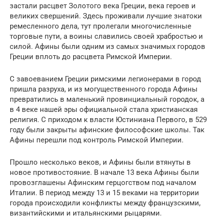
застали расцвет Золотого века Греции, века героев и
великих свершений. Здесь проживали лучшие знатоки
ремесленного дела, тут пролегали многочисленные
торговые пути, а воины славились своей храбростью и
силой. Афины были одним из самых значимых городов
Греции вплоть до расцвета Римской Империи.
С завоеванием Греции римскими легионерами в город
пришла разруха, и из могущественного города Афины
превратились в маленький провинциальный городок, а
в 4 веке нашей эры официальной стала христианская
религия. С приходом к власти Юстиниана Первого, в 529
году были закрыты афинские философские школы. Так
Афины перешли под контроль Римской Империи.
Прошло несколько веков, и Афины были втянуты в
новое противостояние. В начале 13 века Афины были
провозглашены Афинским герцогством под началом
Италии. В период между 13 и 15 веками на территории
города происходили конфликты между французскими,
византийскими и итальянскими рыцарями.