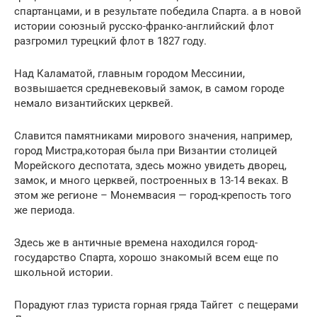
спартанцами, и в результате победила Спарта. а в новой
истории союзный русско-франко-английский флот
разгромил турецкий флот в 1827 году.
Над Каламатой, главным городом Мессинии,
возвышается средневековый замок, в самом городе
немало византийских церквей.
Славится памятниками мирового значения, например,
город Мистра,которая была при Византии столицей
Морейского деспотата, здесь можно увидеть дворец,
замок, и много церквей, построенных в 13-14 веках. В
этом же регионе – Монемвасия — город-крепость того
же периода.
Здесь же в античные времена находился город-
государство Спарта, хорошо знакомый всем еще по
школьной истории.
Порадуют глаз туриста горная гряда Тайгет с пещерами