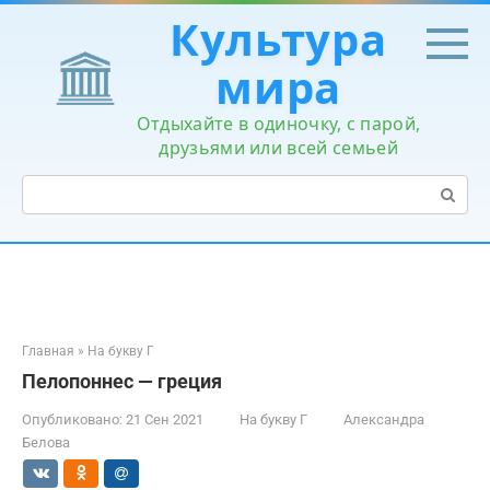
Перейти
Культура
к
контенту
мира
Отдыхайте в одиночку, с парой,
друзьями или всей семьей
Поиск:
Главная
»
На букву Г
Пелопоннес — греция
Опубликовано:
21 Сен 2021
На букву Г
Александра
Белова