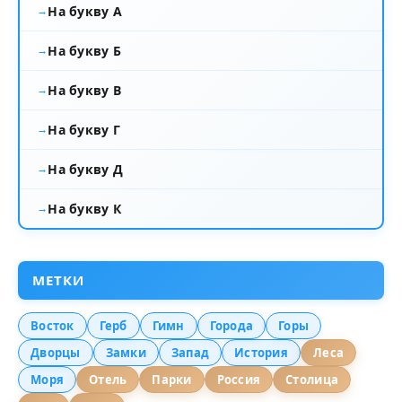
На букву А
На букву Б
На букву В
На букву Г
На букву Д
На букву К
МЕТКИ
Восток
Герб
Гимн
Города
Горы
Дворцы
Замки
Запад
История
Леса
Моря
Отель
Парки
Россия
Столица