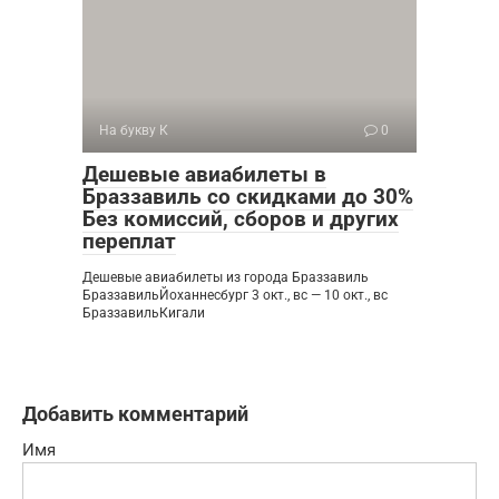
На букву К
0
Дешевые авиабилеты в
Браззавиль со скидками до 30%
Без комиссий, сборов и других
переплат
Дешевые авиабилеты из города Браззавиль
БраззавильЙоханнесбург 3 окт., вс — 10 окт., вс
БраззавильКигали
Добавить комментарий
Имя