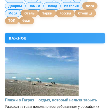
Дворцы
Замки
Запад
История
Леса
Моря
Отель
Парки
Россия
Столица
ТОП
Флаг
ВАЖНОЕ
Пляжи в Гаграх – отдых, который нельзя забыть
Уже долгие годы довольно востребованным у российских