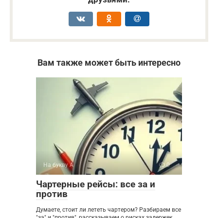
Вам также может быть интересно
На букву А
0
Чартерные рейсы: все за и
против
Думаете, стоит ли лететь чартером? Разбираем все
"за" и "против", рассказываем о рисках задержек