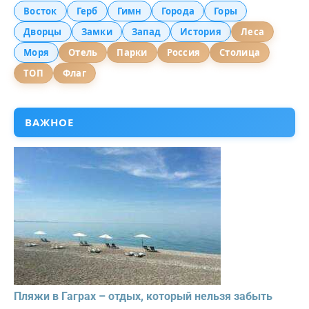
Восток
Герб
Гимн
Города
Горы
Дворцы
Замки
Запад
История
Леса
Моря
Отель
Парки
Россия
Столица
ТОП
Флаг
ВАЖНОЕ
Пляжи в Гаграх – отдых, который нельзя забыть