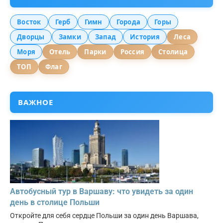
Восток
Герб
Гимн
Города
Горы
Дворцы
Замки
Запад
История
Леса
Моря
Отель
Парки
Россия
Столица
ТОП
Флаг
ВАЖНОЕ
Автобусный тур в Варшаву: что увидеть за один
день в столице Польши
Откройте для себя сердце Польши за один день Варшава,