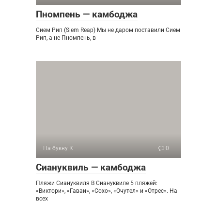
Пномпень — камбоджа
Сием Рип (Siem Reap) Мы не даром поставили Сием
Рип, а не Пномпень, в
На букву К
0
Сиануквиль — камбоджа
Пляжи Сиануквиля В Сиануквиле 5 пляжей:
«Виктори», «Гаваи», «Сохо», «Очутел» и «Отрес». На
всех