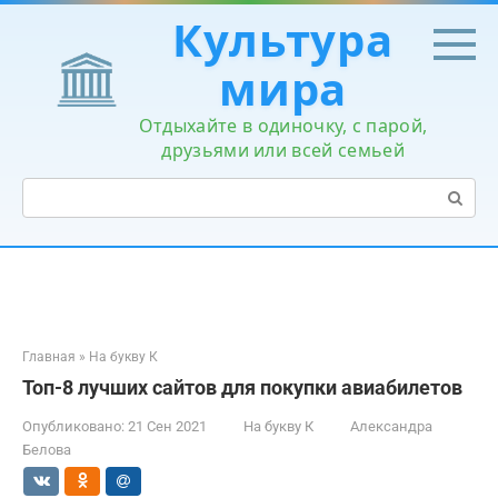
Перейти
Культура
к
контенту
мира
Отдыхайте в одиночку, с парой,
друзьями или всей семьей
Поиск:
Главная
»
На букву К
Топ-8 лучших сайтов для покупки авиабилетов
Опубликовано:
21 Сен 2021
На букву К
Александра
Белова