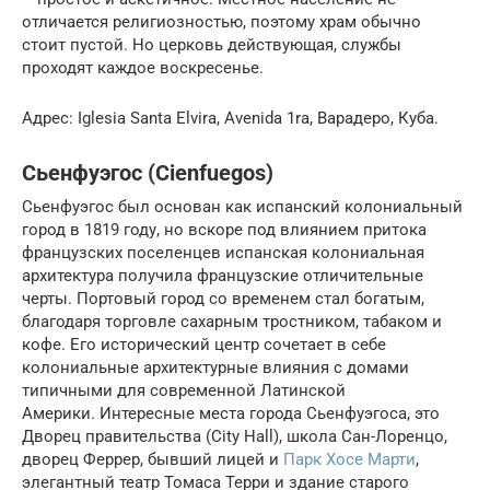
отличается религиозностью, поэтому храм обычно
стоит пустой. Но церковь действующая, службы
проходят каждое воскресенье.
Адрес: Iglesia Santa Elvira, Avenida 1ra, Варадеро, Куба.
Сьенфуэгос (Cienfuegos)
Сьенфуэгос был основан как испанский колониальный
город в 1819 году, но вскоре под влиянием притока
французских поселенцев испанская колониальная
архитектура получила французские отличительные
черты. Портовый город со временем стал богатым,
благодаря торговле сахарным тростником, табаком и
кофе. Его исторический центр сочетает в себе
колониальные архитектурные влияния с домами
типичными для современной Латинской
Америки. Интересные места города Сьенфуэгоса, это
Дворец правительства (City Hall), школа Сан-Лоренцо,
дворец Феррер, бывший лицей и
Парк Хосе Марти
,
элегантный театр Томаса Терри и здание старого