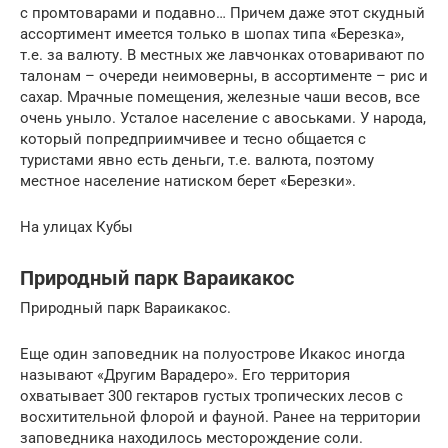
с промтоварами и подавно… Причем даже этот скудный
ассортимент имеется только в шопах типа «Березка»,
т.е. за валюту. В местных же лавчонках отоваривают по
талонам – очереди неимоверны, в ассортименте – рис и
сахар. Мрачные помещения, железные чаши весов, все
очень уныло. Усталое население с авоськами. У народа,
который попредприимчивее и тесно общается с
туристами явно есть деньги, т.е. валюта, поэтому
местное население натиском берет «Березки».
На улицах Кубы
Природный парк Вараикакос
Природный парк Вараикакос.
Еще один заповедник на полуострове Икакос иногда
называют «Другим Варадеро». Его территория
охватывает 300 гектаров густых тропических лесов с
восхитительной флорой и фауной. Ранее на территории
заповедника находилось месторождение соли.