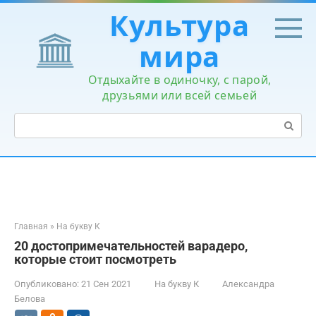
Перейти
Культура
к
контенту
мира
Отдыхайте в одиночку, с парой,
друзьями или всей семьей
Поиск:
Главная
»
На букву К
20 достопримечательностей варадеро,
которые стоит посмотреть
Опубликовано:
21 Сен 2021
На букву К
Александра
Белова