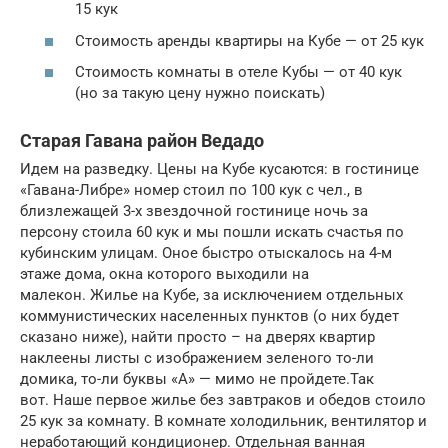
15 кук
Стоимость аренды квартиры на Кубе — от 25 кук
Стоимость комнаты в отеле Кубы — от 40 кук
(но за такую цену нужно поискать)
Старая Гавана район Ведадо
Идем на разведку. Цены на Кубе кусаются: в гостинице
«Гавана-Либре» номер стоил по 100 кук с чел., в
близлежащей 3-х звездочной гостинице ночь за
персону стоила 60 кук и мы пошли искать счастья по
кубинским улицам. Оное быстро отыскалось на 4-м
этаже дома, окна которого выходили на
малекон. Жилье на Кубе, за исключением отдельных
коммунистических населенных пунктов (о них будет
сказано ниже), найти просто – на дверях квартир
наклеены листы с изображением зеленого то-ли
домика, то-ли буквы «А» — мимо не пройдете.Так
вот. Наше первое жилье без завтраков и обедов стоило
25 кук за комнату. В комнате холодильник, вентилятор и
неработающий кондиционер. Отдельная ванная