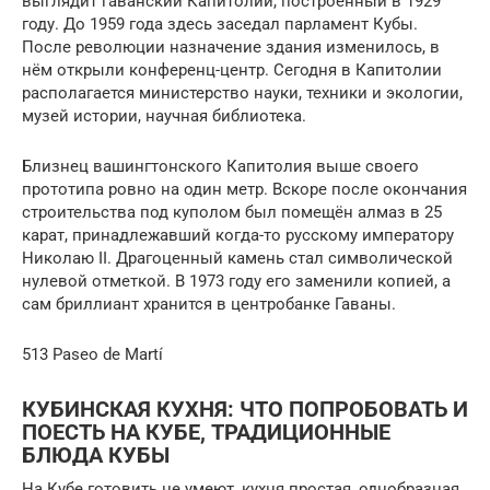
выглядит гаванский Капитолий, построенный в 1929
году. До 1959 года здесь заседал парламент Кубы.
После революции назначение здания изменилось, в
нём открыли конференц-центр. Сегодня в Капитолии
располагается министерство науки, техники и экологии,
музей истории, научная библиотека.
Близнец вашингтонского Капитолия выше своего
прототипа ровно на один метр. Вскоре после окончания
строительства под куполом был помещён алмаз в 25
карат, принадлежавший когда-то русскому императору
Николаю II. Драгоценный камень стал символической
нулевой отметкой. В 1973 году его заменили копией, а
сам бриллиант хранится в центробанке Гаваны.
513 Paseo de Martí
КУБИНСКАЯ КУХНЯ: ЧТО ПОПРОБОВАТЬ И
ПОЕСТЬ НА КУБЕ, ТРАДИЦИОННЫЕ
БЛЮДА КУБЫ
На Кубе готовить не умеют, кухня простая, однобразная