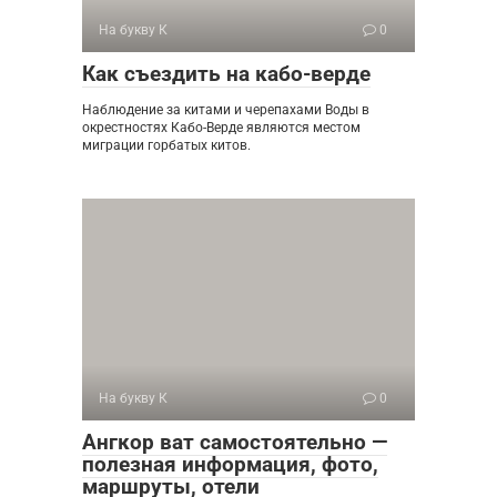
На букву К
0
Как съездить на кабо-верде
Наблюдение за китами и черепахами Воды в
окрестностях Кабо-Верде являются местом
миграции горбатых китов.
На букву К
0
Ангкор ват самостоятельно —
полезная информация, фото,
маршруты, отели