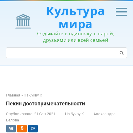
Перейти
Культура
к
контенту
мира
Отдыхайте в одиночку, с парой,
друзьями или всей семьей
Поиск:
Главная
»
На букву К
Пекин достопримечательности
Опубликовано:
21 Сен 2021
На букву К
Александра
Белова