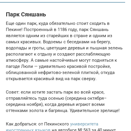
Парк Сяншань
Еще один парк, куда обязательно стоит сходить в
Пекине! Построенный в 1186 году, парк Сяншань
является одним из старейших в стране и одним из
самых красивых. Водоемы с беседками на берегу,
водопады и гроты, цветущие деревья и пышная зелень
располагают к отдыху и создают расслабляющую
атмосферу. А самые настойчивые могут подняться к
пагоде Люли — удивительно красивой постройке,
облицованной нефритово-зеленой плиткой, откуда
открывается красивый вид на парк сверху.
Совет: если хотите застать парк во всей красе,
отправляйтесь туда осенью (середина октября–
середина ноября), когда деревья играют всеми
оттенками золота и багрянца. Удивительное зрелище!
Как добраться: от Пекинского
университета
иностранных языков
на автобусе № 563 за 40 минут.