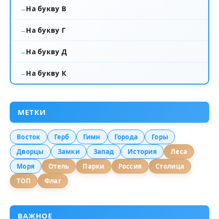
На букву В
На букву Г
На букву Д
На букву К
МЕТКИ
Восток
Герб
Гимн
Города
Горы
Дворцы
Замки
Запад
История
Леса
Моря
Отель
Парки
Россия
Столица
ТОП
Флаг
ВАЖНОЕ