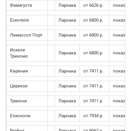
Фамагуста
Ларнака
от 6626 p.
показат
Есентепе
Ларнака
от 6800 p.
показат
Лимассол Порт
Ларнака
от 6800 p.
показат
Искеле
Ларнака
от 6800 p.
показат
Трикомо
Кирения
Ларнака
от 7411 p.
показат
Церкези
Ларнака
от 7411 p.
показат
Трахони
Ларнака
от 7411 p.
показат
Епископи
Ларнака
от 7934 p.
показат
Paphos
Ларнака
от 9067 p.
показат