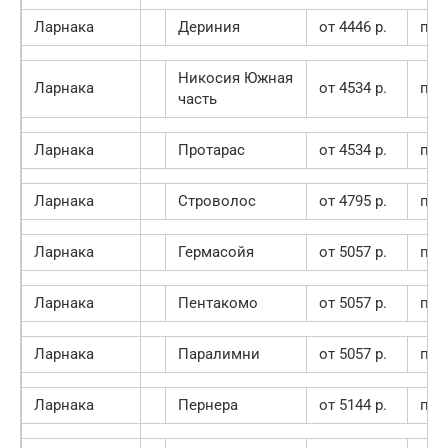
Ларнака
Дериния
от 4446 p.
пок
Никосия Южная
Ларнака
от 4534 p.
пок
часть
Ларнака
Протарас
от 4534 p.
пок
Ларнака
Строволос
от 4795 p.
пок
Ларнака
Гермасойя
от 5057 p.
пок
Ларнака
Пентакомо
от 5057 p.
пок
Ларнака
Паралимни
от 5057 p.
пок
Ларнака
Пернера
от 5144 p.
пок