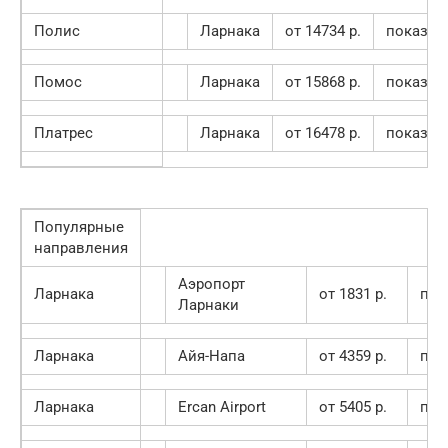
Полис
Ларнака
от 14734 p.
показат
Помос
Ларнака
от 15868 p.
показат
Платрес
Ларнака
от 16478 p.
показат
Популярные
направления
Аэропорт
Ларнака
от 1831 p.
пок
Ларнаки
Ларнака
Айя-Напа
от 4359 p.
пок
Ларнака
Ercan Airport
от 5405 p.
пок