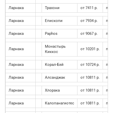
Ларнака
Трахони
от 7411 p.
пок
Ларнака
Епископи
от 7934 p.
пок
Ларнака
Paphos
от 9067 p.
пок
Монастырь
Ларнака
от 10201 p.
пок
Киккос
Ларнака
Корал-Бэй
от 10724 p.
пок
Ларнака
Алсанджак
от 10811 p.
пок
Ларнака
Хлорака
от 10811 p.
пок
Ларнака
Калопанагиотес
от 10811 p.
пок