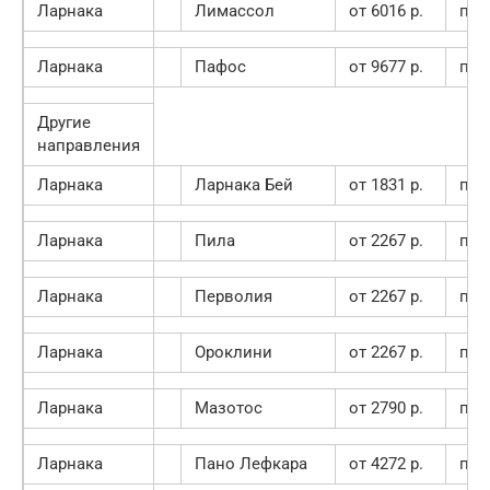
Ларнака
Лимассол
от 6016 p.
пок
Ларнака
Пафос
от 9677 p.
пок
Другие
направления
Ларнака
Ларнака Бей
от 1831 p.
пок
Ларнака
Пила
от 2267 p.
пок
Ларнака
Перволия
от 2267 p.
пок
Ларнака
Ороклини
от 2267 p.
пок
Ларнака
Мазотос
от 2790 p.
пок
Ларнака
Пано Лефкара
от 4272 p.
пок