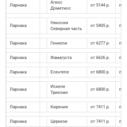
Агиос
Ларнака
от 5144 p.
пок
Дометиос
Никосия
Ларнака
от 5405 p.
пок
Cеверная часть
Ларнака
Гениели
от 6277 p.
пок
Ларнака
Фамагуста
от 6626 p.
пок
Ларнака
Есентепе
от 6800 p.
пок
Искеле
Ларнака
от 6800 p.
пок
Трикомо
Ларнака
Кирения
от 7411 p.
пок
Ларнака
Церкези
от 7411 p.
пок