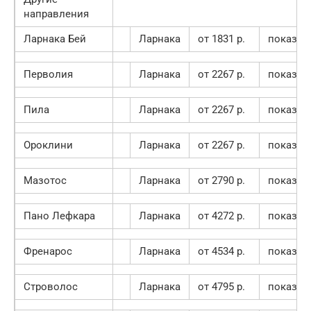
направления
Ларнака Бей
Ларнака
от 1831 p.
показат
Перволия
Ларнака
от 2267 p.
показат
Пила
Ларнака
от 2267 p.
показат
Ороклини
Ларнака
от 2267 p.
показат
Мазотос
Ларнака
от 2790 p.
показат
Пано Лефкара
Ларнака
от 4272 p.
показат
Френарос
Ларнака
от 4534 p.
показат
Строволос
Ларнака
от 4795 p.
показат