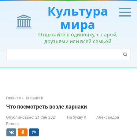
Перейти
Культура
к
контенту
мира
Отдыхайте в одиночку, с парой,
друзьями или всей семьей
Поиск:
Главная
»
На букву К
Что посмотреть возле ларнаки
Опубликовано:
21 Сен 2021
На букву К
Александра
Белова