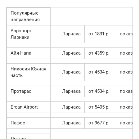
Популярные
направления
Аэропорт
Ларнака
от 1831 p.
показат
Ларнаки
Айя-Напа
Ларнака
от 4359 p.
показат
Никосия Южная
Ларнака
от 4534 p.
показат
часть
Протарас
Ларнака
от 4534 p.
показат
Ercan Airport
Ларнака
от 5405 p.
показат
Пафос
Ларнака
от 9677 p.
показат
Другие