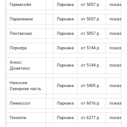
Гермасойя
Ларнака
от 5057 p.
показат
Паралимни
Ларнака
от 5057 p.
показат
Пентакомо
Ларнака
от 5057 p.
показат
Пернера
Ларнака
от 5144 p.
показат
Агиос
Ларнака
от 5144 p.
показат
Дометиос
Никосия
Ларнака
от 5405 p.
показат
Cеверная часть
Лимассол
Ларнака
от 6016 p.
показат
Гениели
Ларнака
от 6277 p.
показат