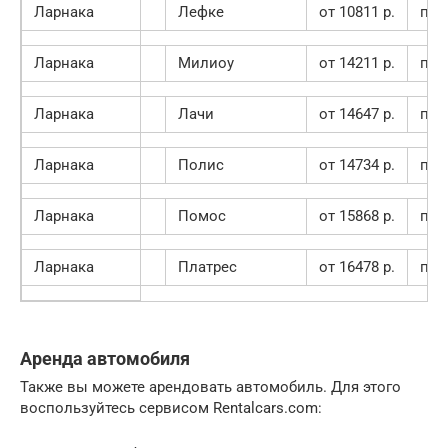
Ларнака
Лефке
от 10811 p.
пок
Ларнака
Милиоу
от 14211 p.
пок
Ларнака
Лачи
от 14647 p.
пок
Ларнака
Полис
от 14734 p.
пок
Ларнака
Помос
от 15868 p.
пок
Ларнака
Платрес
от 16478 p.
пок
Аренда автомобиля
Также вы можете арендовать автомобиль. Для этого
воспользуйтесь сервисом Rentalcars.com: