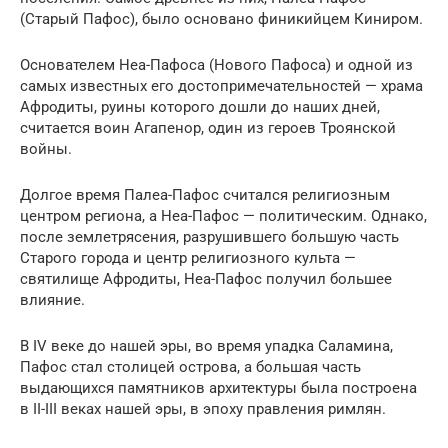
(Старый Пафос), было основано финикийцем Киниром.
Основателем Неа-Пафоса (Нового Пафоса) и одной из
самых известных его достопримечательностей — храма
Афродиты, руины которого дошли до наших дней,
считается воин Агапенор, один из героев Троянской
войны.
Долгое время Палеа-Пафос считался религиозным
центром региона, а Неа-Пафос — политическим. Однако,
после землетрясения, разрушившего большую часть
Старого города и центр религиозного культа —
святилище Афродиты, Неа-Пафос получил большее
влияние.
В IV веке до нашей эры, во время упадка Саламина,
Пафос стал столицей острова, а большая часть
выдающихся памятников архитектуры была построена
в II-III веках нашей эры, в эпоху правления римлян.