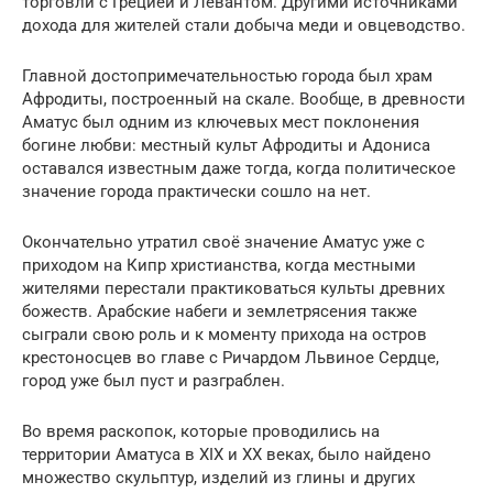
торговли с Грецией и Левантом. Другими источниками
дохода для жителей стали добыча меди и овцеводство.
Главной достопримечательностью города был храм
Афродиты, построенный на скале. Вообще, в древности
Аматус был одним из ключевых мест поклонения
богине любви: местный культ Афродиты и Адониса
оставался известным даже тогда, когда политическое
значение города практически сошло на нет.
Окончательно утратил своё значение Аматус уже с
приходом на Кипр христианства, когда местными
жителями перестали практиковаться культы древних
божеств. Арабские набеги и землетрясения также
сыграли свою роль и к моменту прихода на остров
крестоносцев во главе с Ричардом Львиное Сердце,
город уже был пуст и разграблен.
Во время раскопок, которые проводились на
территории Аматуса в XIX и XX веках, было найдено
множество скульптур, изделий из глины и других