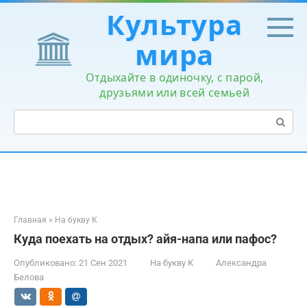
Перейти
Культура
к
контенту
мира
Отдыхайте в одиночку, с парой,
друзьями или всей семьей
Поиск:
Главная
»
На букву К
Куда поехать на отдых? айя-напа или пафос?
Опубликовано:
21 Сен 2021
На букву К
Александра
Белова