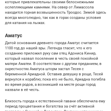
которые привлекательны своими белоснежными
ослепляющими камнями. На север от Лимассола
находится горная возвышенность Троодос. Зимой здесь
всегда многолюдно, так как в горах созданы условия
для катания на лыжах.
Аматус
Датой основания древнего города Аматус считается
1100 год до нашей эры. Легенда гласит, что к его
созданию приложил руку сам отец Адониса Кинир,
который назвал поселение в честь своей покойной
матери Аматеи. В соответствии с другим преданием, в
окрестностях Аматуса шторм застал Тесея с
беременной Ариадной. Оставив девушку в роще, Тесей
вернулся к кораблю; пока его не было, Ариадна погибла
во время родов, а возникший на месте рощи город
назвали в её честь.
Близость города к естественной гавани обеспечила ему
период процветания и богатства за счёт активной