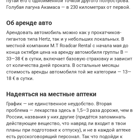
путай его с одноимённой точкой другого полуострова.
Голубая лагуна Акамаса — в 230 километрах от первой.
Об аренде авто
Арендовать автомобиль можно как у прокатчиков-
гигантов типа Hertz, так и у небольших локальных. В
местной компании M.T Roadcar Rental с начала мая до
конца октября цена на аренду автомобиля группы B —
33—38 € в сутки, включает базовую страховку и зависит
от количества дней проката. В остальные месяцы
стоимость аренды автомобиля той же категории — 13—
18 € в сутки.
Надеяться на местные аптеки
График — не единственное неудобство. Вторая
проблема — лекарства здесь в 1,5—3 раза дороже, чем в
России, названия у них другие (придётся запоминать
действующее вещество, что навряд ли входит в твои
планы при подготовке к отпуску), и не в каждой аптеке
есть русскоговорящий персонал. Так что подойди к