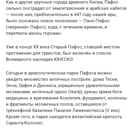
Как и другие крупные города древнего Кипра, Пафос
сильно пострадал от землетрясений и арабских набегов
— после них, приблизительно в 647 году нашей эры,
было основано новое поселение — Пано-Пафос
(«верхний» Пафос), куда, с течением времени, и
перетекла жизнь горожан.
Уже в конце XX века Старый Пафос, ставший местом
притяжения для туристов, был включён в список
Всемирного наследия ЮНЕСКО.
Сегодня в археологическом парке Пафоса можно
увидеть множество античных построек: дома Тесея,
Эона, Орфея и Диониса, украшенные удивительными
мозаиками, античный одеон (театр), руины храма бога
медицины и врачевания Асклепия, фундамент, колонны
и фрагменты мозаичных полов, оставшиеся от
трёхнефной базилики Панагия Лимениотисса (V век).
Кроме того, в парке находится византийская крепость
Саранта-Колонес.