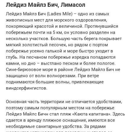
Лейдиз Майлз Бич, Лимасол
Лейдиз Майлз Бич (Ladies Mile) – одно из самых
живописных мест для морского оздоровления,
покоряющий красотой и величиной. Протянувшийся
побережьем почти на 5 км, он условно разделен на
несколько участков. Большую часть берега покрывает
мягкий золотистый песочек, но рядом с портом
побережье усеяно галькой и море быстро уходит в
глубь. На песчаном побережье изредка попадаются
камни, но дно – выстлано песком и более пологое.
Сине-бирюзовое море в районе Лейдиз Майлз Бич не
защищено от волн волнорезами. При ветре
поднимаются большие волны, привлекающие
виндсерфингистов.
Основная часть территории не отличается удобствами,
поэтому самым популярным местом на побережье
Лейдиз Майлс Бичн стал пляж «Каюта капитана». Здесь
сдается в аренду пляжное оснащение, имеются все
необходимые санитарные удобства. За рядами