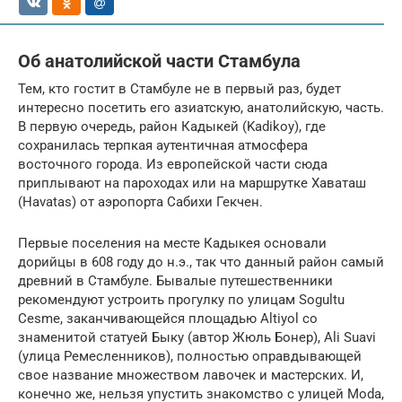
Об анатолийской части Стамбула
Тем, кто гостит в Стамбуле не в первый раз, будет
интересно посетить его азиатскую, анатолийскую, часть.
В первую очередь, район Кадыкей (Kadikoy), где
сохранилась терпкая аутентичная атмосфера
восточного города. Из европейской части сюда
приплывают на пароходах или на маршрутке Хаваташ
(Havatas) от аэропорта Сабихи Гекчен.
Первые поселения на месте Кадыкея основали
дорийцы в 608 году до н.э., так что данный район самый
древний в Стамбуле. Бывалые путешественники
рекомендуют устроить прогулку по улицам Sogultu
Cesme, заканчивающейся площадью Altiyol со
знаменитой статуей Быку (автор Жюль Бонер), Ali Suavi
(улица Ремесленников), полностью оправдывающей
свое название множеством лавочек и мастерских. И,
конечно же, нельзя упустить знакомство с улицей Moda,