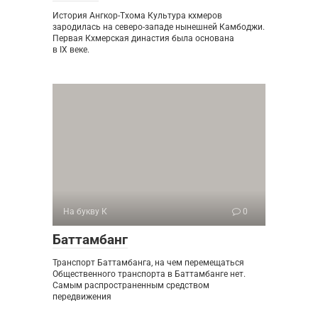
История Ангкор-Тхома Культура кхмеров
зародилась на северо-западе нынешней Камбоджи.
Первая Кхмерская династия была основана
в IX веке.
На букву К
0
Баттамбанг
Транспорт Баттамбанга, на чем перемещаться
Общественного транспорта в Баттамбанге нет.
Самым распространенным средством
передвижения