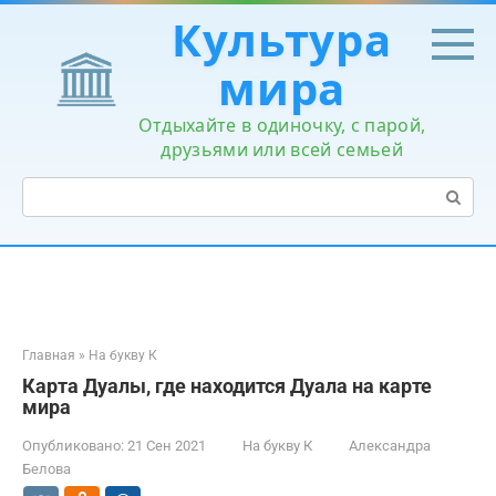
Перейти
Культура
к
контенту
мира
Отдыхайте в одиночку, с парой,
друзьями или всей семьей
Поиск:
Главная
»
На букву К
Карта Дуалы, где находится Дуала на карте
мира
Опубликовано:
21 Сен 2021
На букву К
Александра
Белова