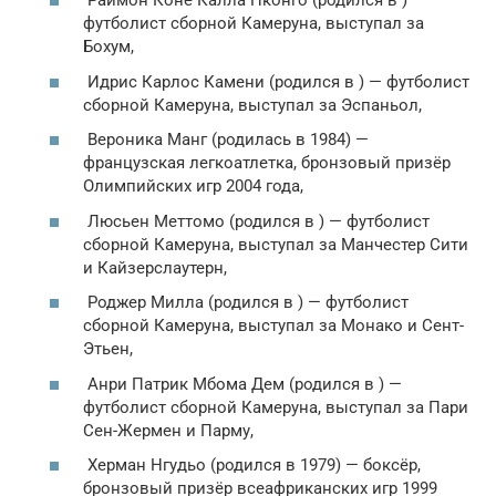
Раймон Коне Калла Нконго (родился в ) —
футболист сборной Камеруна, выступал за
Бохум,
Идрис Карлос Камени (родился в ) — футболист
сборной Камеруна, выступал за Эспаньол,
Вероника Манг (родилась в 1984) —
французская легкоатлетка, бронзовый призёр
Олимпийских игр 2004 года,
Люсьен Меттомо (родился в ) — футболист
сборной Камеруна, выступал за Манчестер Сити
и Кайзерслаутерн,
Роджер Милла (родился в ) — футболист
сборной Камеруна, выступал за Монако и Сент-
Этьен,
Анри Патрик Мбома Дем (родился в ) —
футболист сборной Камеруна, выступал за Пари
Сен-Жермен и Парму,
Херман Нгудьо (родился в 1979) — боксёр,
бронзовый призёр всеафриканских игр 1999