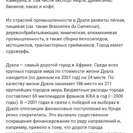
Камеруна, в том числе экспорт нефти, древесины,
бананов, какао и кофе.
Из отраслей промышленности в Дуале развиты лёгкая,
пищевая (см. также Brasseries du Cameroun),
деревообрабатывающая, химическая, алюминиевая
промышленность, а также сборка велосипедов,
мотоциклов, транзисторных приёмников. Город имеет
судоверфь.
Дуала — самый дорогой город в Африке. Среди всех
крупных городов мира по стоимости жизни Дуала
находится (по данным на 2007 год) на 24 месте. По
качеству жизни Дуала занимает 186 место из 211
крупнейших городов мира. Бюджетные расходы города
составляют 69 миллиардов франков КФА в год (—2000
годы). В —2001 годах в связи с победой на выборах в
Дуале оппозиции финансовые поступления из Яунде
резко сократились. Это вызвало существенное
сокращение финансирования по ряду направлений и,
например, привело к тому, что дороги города