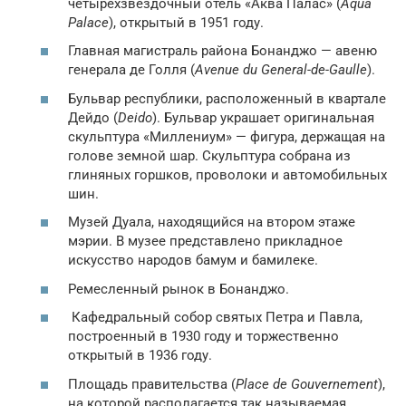
четырёхзвёздочный отель «Аква Палас» (
Aqua
Palace
), открытый в 1951 году.
Главная магистраль района Бонанджо — авеню
генерала де Голля (
Avenue du General-de-Gaulle
).
Бульвар республики, расположенный в квартале
Дейдо (
Deido
). Бульвар украшает оригинальная
скульптура «Миллениум» — фигура, держащая на
голове земной шар. Скульптура собрана из
глиняных горшков, проволоки и автомобильных
шин.
Музей Дуала, находящийся на втором этаже
мэрии. В музее представлено прикладное
искусство народов бамум и бамилеке.
Ремесленный рынок в Бонанджо.
Кафедральный собор святых Петра и Павла,
построенный в 1930 году и торжественно
открытый в 1936 году.
Площадь правительства (
Place de Gouvernement
),
на которой располагается так называемая