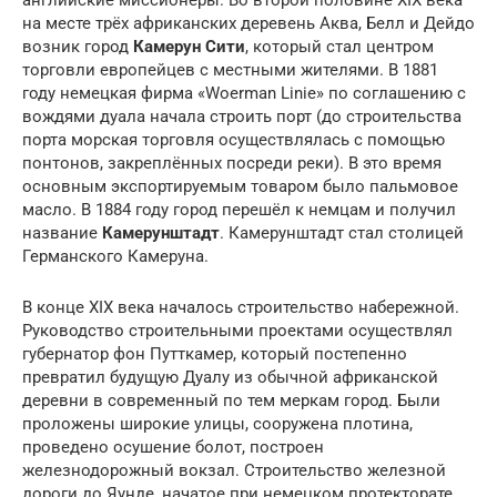
на месте трёх африканских деревень Аква, Белл и Дейдо
возник город
Камерун Сити
, который стал центром
торговли европейцев с местными жителями. В 1881
году немецкая фирма «Woerman Linie» по соглашению с
вождями дуала начала строить порт (до строительства
порта морская торговля осуществлялась с помощью
понтонов, закреплённых посреди реки). В это время
основным экспортируемым товаром было пальмовое
масло. В 1884 году город перешёл к немцам и получил
название
Камерунштадт
. Камерунштадт стал столицей
Германского Камеруна.
В конце XIX века началось строительство набережной.
Руководство строительными проектами осуществлял
губернатор фон Путткамер, который постепенно
превратил будущую Дуалу из обычной африканской
деревни в современный по тем меркам город. Были
проложены широкие улицы, сооружена плотина,
проведено осушение болот, построен
железнодорожный вокзал. Строительство железной
дороги до Яунде, начатое при немецком протекторате,