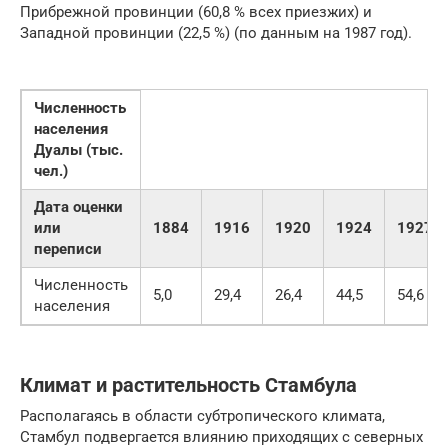
Прибрежной провинции (60,8 % всех приезжих) и
Западной провинции (22,5 %) (по данным на 1987 год).
Численность
населения
Дуалы (тыс.
чел.)
Дата оценки
или
1884
1916
1920
1924
1927
переписи
Численность
5,0
29,4
26,4
44,5
54,6
населения
Климат и растительность Стамбула
Располагаясь в области субтропического климата,
Стамбул подвергается влиянию приходящих с северных