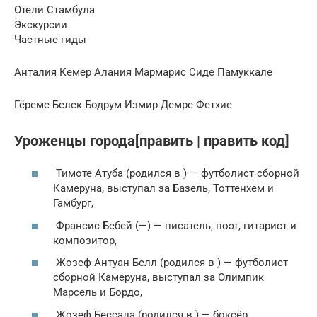
Отели Стамбула
Экскурсии
Частные гиды
Анталия Кемер Алания Мармарис Сиде Памуккале
Гёреме Белек Бодрум Измир Демре Фетхие
Уроженцы города[править | править код]
Тимоте Атуба (родился в ) — футболист сборной
Камеруна, выступал за Базель, Тоттенхем и
Гамбург,
Франсис Бебей (—) — писатель, поэт, гитарист и
композитор,
Жозеф-Антуан Белл (родился в ) — футболист
сборной Камеруна, выступал за Олимпик
Марсель и Бордо,
Жозеф Бессала (родился в ) — боксёр,