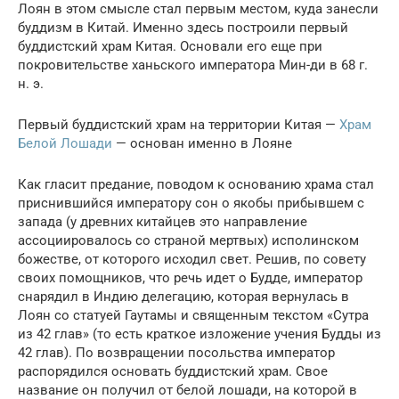
Лоян в этом смысле стал первым местом, куда занесли
буддизм в Китай. Именно здесь построили первый
буддистский храм Китая. Основали его еще при
покровительстве ханьского императора Мин-ди в 68 г.
н. э.
Первый буддистский храм на территории Китая —
Храм
Белой Лошади
— основан именно в Лояне
Как гласит предание, поводом к основанию храма стал
приснившийся императору сон о якобы прибывшем с
запада (у древних китайцев это направление
ассоциировалось со страной мертвых) исполинском
божестве, от которого исходил свет. Решив, по совету
своих помощников, что речь идет о Будде, император
снарядил в Индию делегацию, которая вернулась в
Лоян со статуей Гаутамы и священным текстом «Сутра
из 42 глав» (то есть краткое изложение учения Будды из
42 глав). По возвращении посольства император
распорядился основать буддистский храм. Свое
название он получил от белой лошади, на которой в