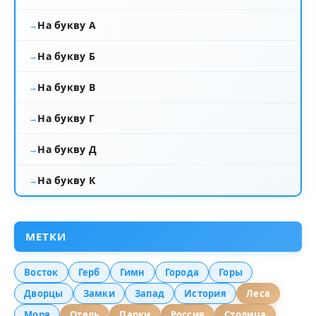
На букву А
На букву Б
На букву В
На букву Г
На букву Д
На букву К
МЕТКИ
Восток
Герб
Гимн
Города
Горы
Дворцы
Замки
Запад
История
Леса
Моря
Отель
Парки
Россия
Столица