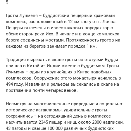
5
Гроты Лунмэня – буддистский пещерный храмовый
комплекс, расположенный в 12 км к югу от г. Лояна.
Пещеры высечены в известняковых породах гор с
обеих сторон реки Ихэ. В начале и в конце комплекса
берега соединены мостами. Протяженность гротов на
каждом из берегов занимает порядка 1 км.
Традиция вырезать в скале гроты со статуями Будды
пришла в Китай из Индии вместе с буддизмом. Гроты
Лунмэня – один из крупнейших в Китае подобных
комплексов. Сооружение этого монастыря началось в
494 году. Изваяния и рельефы высекались в скале на
протяжении почти четырех веков.
Несмотря на многочисленные природные и социально-
исторические катаклизмы, удивительные гроты
сохранились – на сегодняшний день в комплексе
насчитывается 2345 пещер и ниш, около 2800 надписей,
43 пагоды и свыше 100 000 различных буддистских