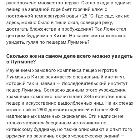
расположено множество террас. Около входа в одну из
пещер на западной горе бьет горячий ключ с
постоянной температурой воды +25 °С. Где еще, как не
здесь, можно было в тиши скал, созерцая реку,
достигать блаженства и пробуждения? Так Лоян стал
центром буддизма в Китае. Но какие святыни можно
увидеть, гуляя по пещерам Лунмэнь?
Сколько же на самом деле всего можно увидеть
в Лунмэне?
Изучением храмового комплекса пещер и гротов
Лунмэнь в Китае занимается специальный институт,
который так и назван — Исследовательский институт
пещер Лунмэнь. Согласно данным этого учреждения,
храмовый комплекс насчитывает 2345 естественных
пещер и искусственно выдолбленных ниш. На их стенах
можно найти 2800 древних надписей и более 3680
надписанных каменных скрижалей. Эти надписи не
только являются бесценным источником по
китайскому буддизму, но также описывают и опыт того
времени из различных сфер человеческих знаний —