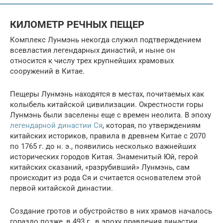
КИЛОМЕТР РЕЧНЫХ ПЕЩЕР
Комплекс Лунмэнь некогда служил подтверждением
всевластия легендарных династий, и ныне он
относится к числу трех крупнейших храмовых
сооружений в Китае.
Пещеры Лунмэнь находятся в местах, почитаемых как
колыбель китайской цивилизации. Окрестности горы
Лунмэнь были заселены еще с времен неолита. В эпоху
легендарной династии Ся
, которая, по утверждениям
китайских историков, правила в древнем Китае с 2070
по 1765 г. до н. э., появились несколько важнейших
исторических городов Китая. Знаменитый Юй, герой
китайских сказаний, «разрубивший» Лунмэнь, сам
происходит из рода Ся и считается основателем этой
первой китайской династии.
Создание гротов и обустройство в них храмов началось
гораздо позже, в 493 г., в эпоху правления династии