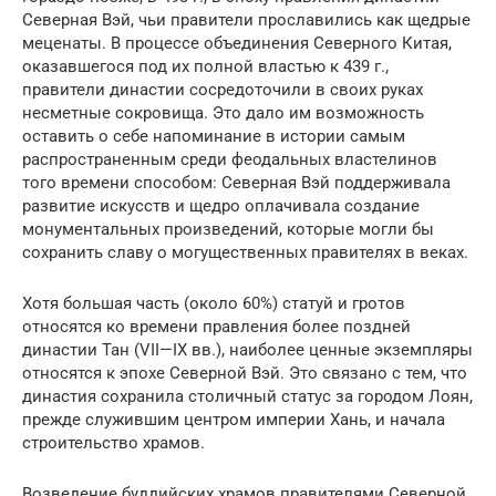
Северная Вэй, чьи правители прославились как щедрые
меценаты. В процессе объединения Северного Китая,
оказавшегося под их полной властью к 439 г.,
правители династии сосредоточили в своих руках
несметные сокровища. Это дало им возможность
оставить о себе напоминание в истории самым
распространенным среди феодальных властелинов
того времени способом: Северная Вэй поддерживала
развитие искусств и щедро оплачивала создание
монументальных произведений, которые могли бы
сохранить славу о могущественных правителях в веках.
Хотя большая часть (около 60%) статуй и гротов
относятся ко времени правления более поздней
династии Тан (VII—IX вв.), наиболее ценные экземпляры
относятся к эпохе Северной Вэй. Это связано с тем, что
династия сохранила столичный статус за городом Лоян,
прежде служившим центром империи Хань, и начала
строительство храмов.
Возведение буддийских храмов правителями Северной