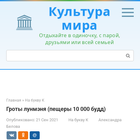
Перейти
Культура
к
контенту
мира
Отдыхайте в одиночку, с парой,
друзьями или всей семьей
Поиск:
Главная
»
На букву К
Гроты лунмэня (пещеры 10 000 будд)
Опубликовано:
21 Сен 2021
На букву К
Александра
Белова