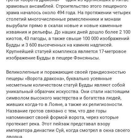
храмовых ансамблей. Строительство этого пещерного
храма началось около 494 года. На протяжении четырех
столетий многочисленные ремесленники и монахи
вырубали прямо в скалах новые и новые каменные
изваяния и рельефы. До наших дней дошло более 2 100
киотов, 43 пагоды, а также свыше 100 000 изображений
Будды и 3 600 высеченных на камнях надписей.
Крупнейшей статуей комплекса является 17-метровое
изображение Будды в пещере Фэнсяньсы.
Великолепные и поражающие своей грандиозностью
пещеры «Ворота дракона», буквально усеянные
несметным количеством статуй Будды являют собой
уникальный образчик искусства. Они стали настоящим
символом высокого мастерства и богатства людей,
живших когда-то в Лояне, а также их религиозности.
Название гротов связано с тем, что две горы
напоминают своей формой ворота, через которые
протекает река. Этот пейзаж представал взору
императора династии Суй, когда смотрел в окна своего
дворца.