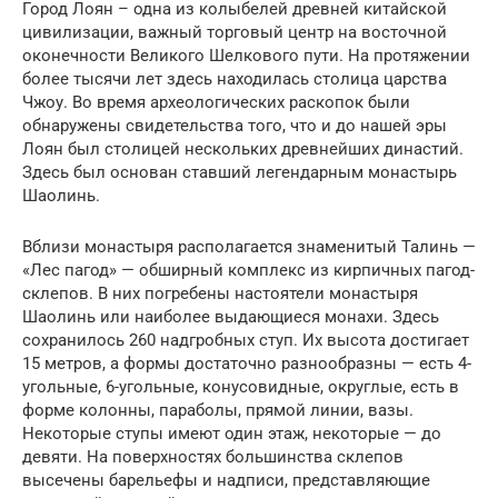
Город Лоян – одна из колыбелей древней китайской
цивилизации, важный торговый центр на восточной
оконечности Великого Шелкового пути. На протяжении
более тысячи лет здесь находилась столица царства
Чжоу. Во время археологических раскопок были
обнаружены свидетельства того, что и до нашей эры
Лоян был столицей нескольких древнейших династий.
Здесь был основан ставший легендарным монастырь
Шаолинь.
Вблизи монастыря располагается знаменитый Талинь —
«Лес пагод» — обширный комплекс из кирпичных пагод-
склепов. В них погребены настоятели монастыря
Шаолинь или наиболее выдающиеся монахи. Здесь
сохранилось 260 надгробных ступ. Их высота достигает
15 метров, а формы достаточно разнообразны — есть 4-
угольные, 6-угольные, конусовидные, округлые, есть в
форме колонны, параболы, прямой линии, вазы.
Некоторые ступы имеют один этаж, некоторые — до
девяти. На поверхностях большинства склепов
высечены барельефы и надписи, представляющие