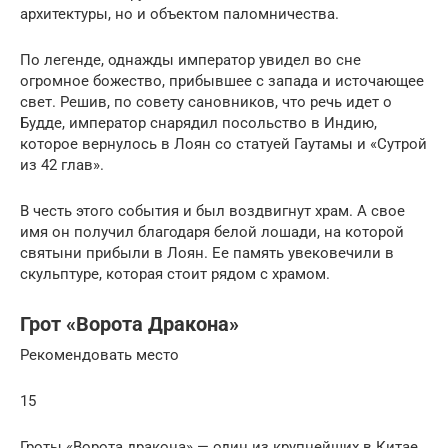
архитектуры, но и объектом паломничества.
По легенде, однажды император увидел во сне
огромное божество, прибывшее с запада и источающее
свет. Решив, по совету сановников, что речь идет о
Будде, император снарядил посольство в Индию,
которое вернулось в Лоян со статуей Гаутамы и «Сутрой
из 42 глав».
В честь этого события и был воздвигнут храм. А свое
имя он получил благодаря белой лошади, на которой
святыни прибыли в Лоян. Ее память увековечили в
скульптуре, которая стоит рядом с храмом.
Грот «Ворота Дракона»
Рекомендовать место
15
Гроты «Ворота дракона» — один из крупнейших в Китае