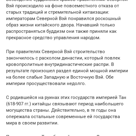
Вэй происходило на фоне повсеместного отказа от
старых традиций и стремительной китаизации:
императорам Северной Вэй понравился роскошный
образ жизни китайского двора. Начавший только
распространяться буддизм они также приняли как
прекрасное средство управления народом.
При правителях Северной Вэй строительство
закончилось с расколом династии, который повлек
кровопролитные внутридинастические распри. В
результате произошел раздел единой мощной империи
на более слабые Западную и Восточную Вэй. Обе
империи просуществовали недолго.
С родившейся на руинах этих государств империей Тан
(618-907 гг.) китайцы связывают период наибольшего
могущества страны. Действительно, в те годы она
опережала остальные современные ей государства
мира в своем развитии.