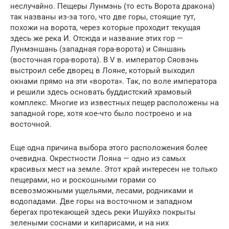
неслучайно. Пещеры Лунмэнь (то есть Ворота дракона)
так названы из-за того, что две горы, стоящие тут,
похожи на ворота, через которые проходит текущая
здесь же река И. Отсюда и название этих гор —
Лунмэншань (западная гора-ворота) и Сяншань
(восточная гора-ворота). В V в. император Сяовэнь
выстроил себе дворец в Лояне, который выходил
окнами прямо на эти «ворота». Так, по воле императора
и решили здесь основать буддистский храмовый
комплекс. Многие из известных пещер расположены на
западной горе, хотя кое-что было построено и на
восточной.
Еще одна причина выбора этого расположения более
очевидна. Окрестности Лояна — одно из самых
красивых мест на земле. Этот край интересен не только
пещерами, но и роскошными горами со
всевозможными ущельями, лесами, родниками и
водопадами. Две горы на восточном и западном
берегах протекающей здесь реки Ишуйхэ покрыты
зелеными соснами и кипарисами, и на них