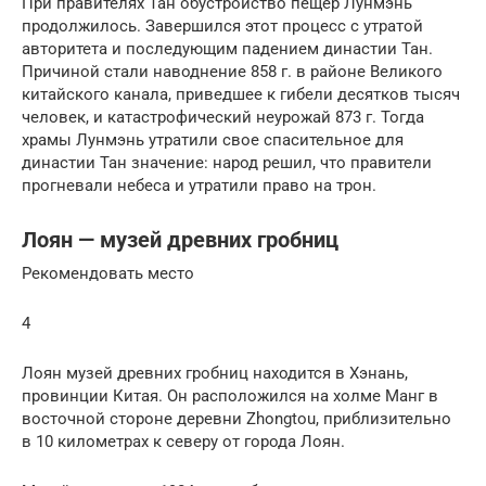
При правителях Тан обустройство пещер Лунмэнь
продолжилось. Завершился этот процесс с утратой
авторитета и последующим падением династии Тан.
Причиной стали наводнение 858 г. в районе Великого
китайского канала, приведшее к гибели десятков тысяч
человек, и катастрофический неурожай 873 г. Тогда
храмы Лунмэнь утратили свое спасительное для
династии Тан значение: народ решил, что правители
прогневали небеса и утратили право на трон.
Лоян — музей древних гробниц
Рекомендовать место
4
Лоян музей древних гробниц находится в Хэнань,
провинции Китая. Он расположился на холме Манг в
восточной стороне деревни Zhongtou, приблизительно
в 10 километрах к северу от города Лоян.