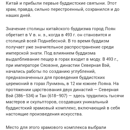
Китай и прибыли первые буддистские святыни. Этот
храм, правда, сильно перестроенный, сохранился и до
наших дней.
Значение столицы китайского буддизма город Лоян
обретает в V в. н. э., когда в 493 г. он становится и
столицей всей Поднебесной. В то время буддизм
получает уже значительное распространение среди
имперской знати. Под влиянием буддизма
выдалбливание пещер в горах входит в моду. В 493 г.,
при императоре Сяовэне, династии Северная Вэй,
начались работы по созданию углублений,
предназначенных для проведения буддистских
церемоний в горах Лунмэнь, в 12 км южнее Лояна. На
протяжении царствования двух династий — Северная
Вэй (386–534) и Тан (618–907) — здесь трудились тысячи
мастеров и скульпторов, создавших уникальный
буддистский храмовый комплекс, включающий в себя
настоящие произведения искусства.
Место для этого храмового комплекса выбрали