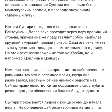
полагают, что название Сунгари изначально было
маньчжурским словом, в переводе значившим
«Млечный путь».
Истоки Сунгари находятся в священных горах
Байтоушань. Далее река проходит через пару провинций
страны, причем она же представляет собой наиболее
крупный амурский правый приток. Сама эта река имеет
тысячу девятьсот двадцать семь километров в длину.
На этой реке расположен не только Харбин, но и,
например, Цзилинь и Цзямусы.
Немалая часть русла реки пролегает по заболоченным
равнинам, так что в весеннее время, когда она
разливается, местным от нее никакой радости нет.
Сейчас правительство Китая обдумывает, как углубить
речное дно для обеспечения большей судоходности.
Сунгари покрывается льдом с конца осени до начала
весны. На обледеневшей реке харбинцы катаются на