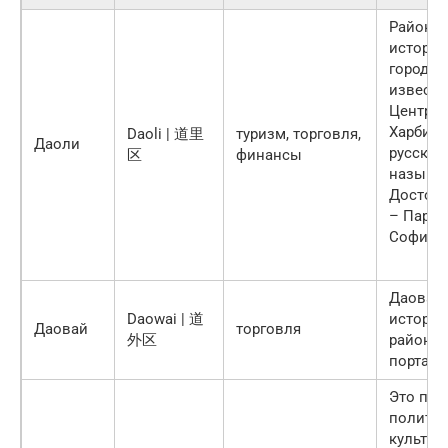
Район Д
историч
города.
известе
Центра
Харбина
Daoli | 道里
туризм, торговля,
Даоли
русские
区
финансы
называю
Достопр
– Парк 
Софийс
Даовай 
Daowai | 道
историч
Даовай
торговля
外区
районом
портами
Это пре
политич
культур