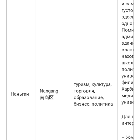
и самы
густона
здесь п
одного 
Помим
админи
зданий 
властей
находят
школы, 
политех
универс
филиал
туризм, культура,
Харбинс
Nangang |
торговля,
Наньган
медици
南岗区
образование,
универс
бизнес, политика
Для тур
интерес
– Желе