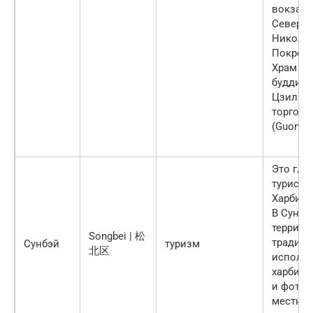
вокзал 
Северны
Никольс
Покровс
Храм Ко
буддийс
Цзилэс
торгова
(Guomao
Это гла
туристи
Харбина
В Сунбэ
террито
Songbei | 松
традиц
Сунбэй
туризм
北区
исполь
харбинц
и фотог
местных