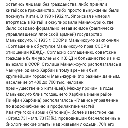
остались лицами без гражданства, либо приняли
китайское гражданство, либо просто вынуждены были
покинуть Китай. В 1931-1932 гг., Японская империя
вторглась в Китай и оккупировала Маньчжурию, где
было создано формально независимое (фактически
управлявшееся японской армией) государство
Маньчжоу-го. К 1935 г. СССР и Маньчжоу-го заключили
«Соглашение об уступке Маньчжоу-го прав СССР в
отношении КВЖД». Согласно соглашению, советские
граждане были уволены с КВЖД и большинство из них
выехало в СССР. Столица Маньчжоу-го располагалась в
Чанчуне, однако Харбин к тому времени был
крупнейшим городом Маньчжурии (по разным данным,
население от 400 до 700 тыс. человек,
преимущественно китайцев). Между прочим, в годы
Маньчжоу-го близ тогдашнего Харбина (ныне район
Пинфан Харбина) располагалось «Главное управление
по водоснабжению и профилактике частей
Квантунгской армии (Японии)», более известное как
«Отряд 731» (яп. 731部隊), проводивший бесчеловечные
биологические опыты над живыми людьми. 70% его