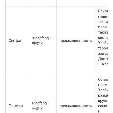
Район С
главной
техниче
промышл
также з
экономи
Xiangfang |
Сянфан
промышленность
Харбина
香坊区
террито
завода.
Достопр
– Алекс
Основн
промыш
Харбина
размеща
крупных
Pingfang |
Пинфан
промышленность
самолё
平房区
и