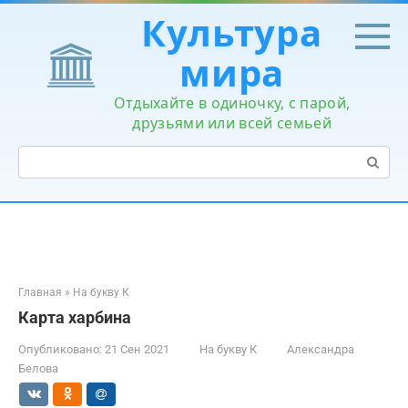
Перейти
Культура
к
контенту
мира
Отдыхайте в одиночку, с парой,
друзьями или всей семьей
Поиск:
Главная
»
На букву К
Карта харбина
Опубликовано:
21 Сен 2021
На букву К
Александра
Белова