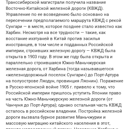
Транссибирской магистрали получила название
Восточно-Китайской железной дороги (КВЖД).
Управление по ее возведению было основано на
пересечении предполагаемого маршрута КВЖД с рекой
Сунгари — в месте, которое позднее стало известно как
Харбин. Несмотря на все трудности — такие, как
восстание ихэтуаней в Китай против засилья
иностранцев, в том числе и подданных Российской
империи, строивших железную дорогу — КВЖД была
открыта в 1903 году. В этом же году была открыта и
параллельно строившаяся Южно-Маньчжурская
железная дорога, от Харбина (тогда называвшегося
«железнодорожный поселок Сунгари») до Порт-Артура
на полуострове Ляодун, провинция Ляонин). Поражение
в Русско-японской войне 1905 г. привело к тому, что
Российской империи пришлось уступить Японии право
на часть Южно-Маньчжурскую железной дороги (от
Чанчуня до Порт-Артура); однако остальная часть КВЖД
осталось в российском владении. Постройка железной
дороги вызвала бурное развитие Маньчжурии и
массовую миграцию китайского населения в этот,