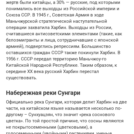
жертв были китайцы, а 30% — русские, под которыми
понимались все выходцы из Российской империи и
Союза ССР. В 1945 г., Советская Армия в ходе
Маньчжурской стратегической наступательной
операции захватила Харбин. Выходцы из России,
считавшиеся антисоветскими элементами (такие, как
белоэмигранты и лица, сотрудничавшие с японской
армией), подверглись репрессиям. Большинство
оставшихся граждан СССР также покинули Харбин. В
1956 г. СССР передал территорию Маньчжоу-го
Китайской Народной Республике. Таким образом, к
середине XX века русский Харбин перестал
существовать.
Набережная реки Сунгари
Официально река Сунгари, которая делит Харбин на две
части, на китайском языке называется несколько по-
другому – Сунхуацзян, что значит «река соснового
цветка». По той простой причине, что сосны являются
не покрытосеменными (цветковыми), а
голосеменными (хвойными) растениями, ученые