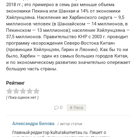
2018 гг.; это примерно в семь раз меньше объема
экономики Пекина или Шанхая и 14% от экономики
Хэйлунцзяна. Население же Харбинского округа — 9,5
миллионов человек (в Шанхайском — 14 миллионов, в
Пекинском — 13 миллионов); население Хэйлунцзяна —
37,5 миллионов. Правительство КНР с 2003 г. проводит
программу «возрождения Северо-Востока Китая»
(провинции Хэйлунцзян, Гирин и Ляонин). Как бы то ни
было, Харбин — один из самых больших городов Китая,
и по экономическому развитию значительно опережает
большую часть страны.
Рейтинг
( Пока оценок нет )
0
Леса
Александра Белова
/ автор статьи
Главный редактор kulturakumertau.ru. Пишет о