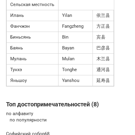
Сельская местность
Илань
Yilan
依兰县
Фанчжэн
Fangzheng
方正县
Биньсянь
Bin
宾县
Баянь
Bayan
巴彦县
Мулань
Mulan
木兰县
Тунхэ
Tonghe
通河县
Яньшоу
Yanshou
延寿县
Топ достопримечательностей (8)
по алфавиту
по популярности
Софийский собор68