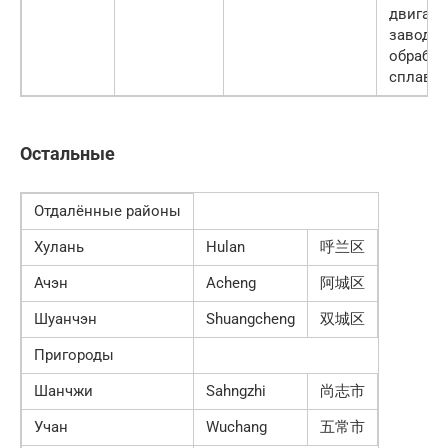
двигате
заводы,
обработ
сплавов
Остальные
Отдалённые районы
Хулань
Hulan
呼兰区
Ачэн
Acheng
阿城区
Шуанчэн
Shuangcheng
双城区
Пригороды
Шанчжи
Sahngzhi
尚志市
Учан
Wuchang
五常市