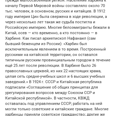
прежде малоосвоенный регион. Население Харбина к
началу Первой Мировой войны составляло около 70
тыс. человек, в основном, русских и китайцев. В 1912
году империя Цин была свержена в ходе революции, а
через несколько лет такая же судьба постигла и
Российскую империю. Многие белоэмигранты бежали в
Китай, осев — кто временно, а кто постоянно — в
Харбине. Как писал архиепископ Нафанаил (сам
бывший беженцем из России): «Харбин был
исключительным явлением в то время. Построенный
русскими на китайской территории, он оставался
типичным русским провинциальным городом в течение
ещё 25 лет после революции. В Харбине было 26
православных церквей, из них 22 настоящих храма,
целая сеть средне-учебных школ и 6 высших учебных
заведений.» В 1924 г. СССР и Китайская республика
подписали «Соглашение об общих принципах для
урегулирования вопросов между Союзом ССР и
Китайской республикой». В частности, КВЖД
оставалась под управлением СССР; работать на ней
могли только советские и китайские граждане. Многие
харбинцы приняли советское гражданство; другие же