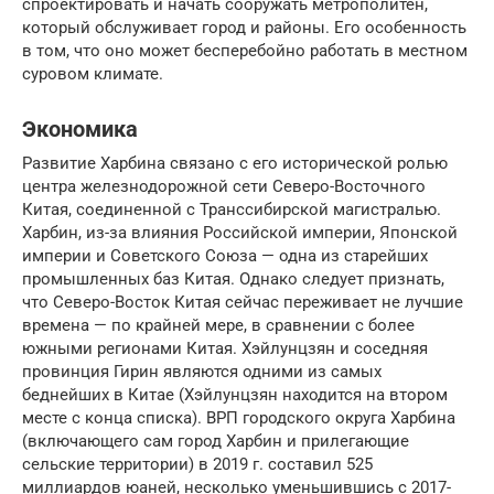
спроектировать и начать сооружать метрополитен,
который обслуживает город и районы. Его особенность
в том, что оно может бесперебойно работать в местном
суровом климате.
Экономика
Развитие Харбина связано с его исторической ролью
центра железнодорожной сети Северо-Восточного
Китая, соединенной с Транссибирской магистралью.
Харбин, из-за влияния Российской империи, Японской
империи и Советского Союза — одна из старейших
промышленных баз Китая. Однако следует признать,
что Северо-Восток Китая сейчас переживает не лучшие
времена — по крайней мере, в сравнении с более
южными регионами Китая. Хэйлунцзян и соседняя
провинция Гирин являются одними из самых
беднейших в Китае (Хэйлунцзян находится на втором
месте с конца списка). ВРП городского округа Харбина
(включающего сам город Харбин и прилегающие
сельские территории) в 2019 г. составил 525
миллиардов юаней, несколько уменьшившись с 2017-