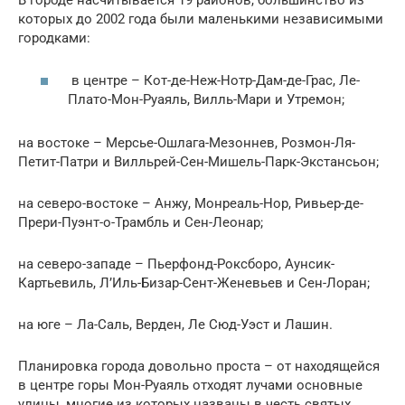
В городе насчитывается 19 районов, большинство из
которых до 2002 года были маленькими независимыми
городками:
в центре – Кот-де-Неж-Нотр-Дам-де-Грас, Ле-
Плато-Мон-Руаяль, Вилль-Мари и Утремон;
на востоке – Мерсье-Ошлага-Мезоннев, Розмон-Ля-
Петит-Патри и Вилльрей-Сен-Мишель-Парк-Экстансьон;
на северо-востоке – Анжу, Монреаль-Нор, Ривьер-де-
Прери-Пуэнт-о-Трамбль и Сен-Леонар;
на северо-западе – Пьерфонд-Роксборо, Аунсик-
Картьевиль, Л’Иль-Бизар-Сент-Женевьев и Сен-Лоран;
на юге – Ла-Саль, Верден, Ле Сюд-Уэст и Лашин.
Планировка города довольно проста – от находящейся
в центре горы Мон-Руаяль отходят лучами основные
улицы, многие из которых названы в честь святых