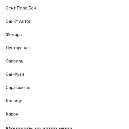
Сент Полс Бей
Санкт Антон
Фемарн
Пунтаренас
Оаквиль
Сан-Хуан
Саракамыш
Кошице
Карон
Монреаль на карте мира