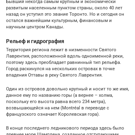
Бывший некогда самым крупным и экономически
развитым населенным пунктом страны, около 40 лет
назад он уступил это звание Торонто. Но и сегодня он
остался важнейшим культурным, финансовым и
научным центром Канады.
Рельеф и гидрография
Территория региона лежит в низменности Святого
Лаврентия, расположенной вдоль одноименной реки,
поэтому здесь преобладает равнинный тип рельефа.
Город раскинулся на нескольких островах в точке
впадения Оттавы в реку Святого Лаврентия.
Один из островов довольно крупный и носит то же имя,
данное ему по названию горы (а вернее – холма,
поскольку его высота равна всего 234 метра),
возвышающейся на нем (Montréal в переводе с
французского означает Королевская гора).
В конце последнего ледникового периода здесь было
древнее море Шамплена, созданное отступающими