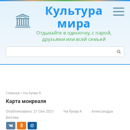
Перейти
Культура
к
контенту
мира
Отдыхайте в одиночку, с парой,
друзьями или всей семьей
Поиск:
Главная
»
На букву К
Карта монреаля
Опубликовано:
21 Сен 2021
На букву К
Александра
Белова