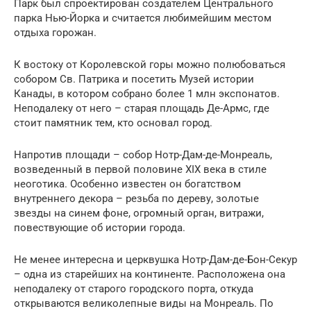
Парк был спроектирован создателем Центрального
парка Нью-Йорка и считается любимейшим местом
отдыха горожан.
К востоку от Королевской горы можно полюбоваться
собором Св. Патрика и посетить Музей истории
Канады, в котором собрано более 1 млн экспонатов.
Неподалеку от него – старая площадь Де-Армс, где
стоит памятник тем, кто основал город.
Напротив площади – собор Нотр-Дам-де-Монреаль,
возведенный в первой половине XIX века в стиле
неоготика. Особенно известен он богатством
внутреннего декора – резьба по дереву, золотые
звезды на синем фоне, огромный орган, витражи,
повествующие об истории города.
Не менее интересна и церквушка Нотр-Дам-де-Бон-Секур
– одна из старейших на континенте. Расположена она
неподалеку от старого городского порта, откуда
открываются великолепные виды на Монреаль. По