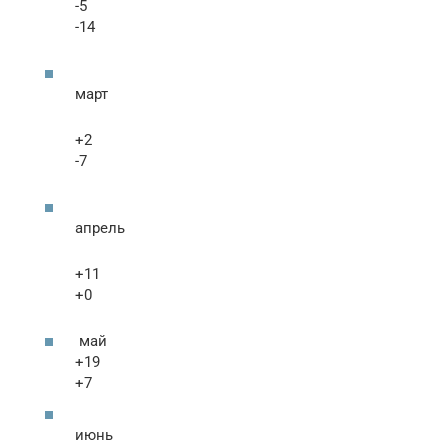
-5
-14
март
+2
-7
апрель
+11
+0
май
+19
+7
июнь