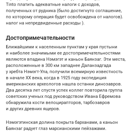
Tinto платить адекватные налоги с доходов,
полученных от рудника (было достигнуто соглашение,
по которому операция будет освобождена от налогов).
налог на непредвиденные расходы ).
Достопримечательности
Ближайшими к населенным пунктам у края пустыни
и наиболее значимыми ее достопримечательностями
являются впадина Нэмэгэт и каньон Баянзаг. Эти места,
расположенные в 300 км западнее Даланзадгада
у хребта Нэмэгт-Ула, получили всемирную известность
в начале XX века, когда в 1925 году экспедиция
американских археологов нашла останки динозавров.
Два десятка лет спустя успех коллег повторила группа
советских ученых под руководством Ивана Ефремова
обнаружила кости велоцирапторов, тарбозавров
и других древних ящеров.
Нэмэгэтинская долина покрыта барханами, а каньон
Баянзаг радует глаз марсианскими пейзажами.