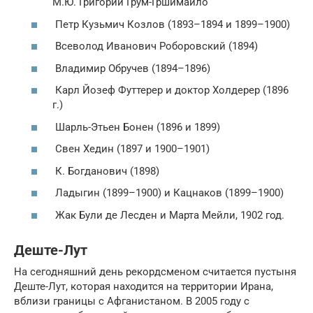
М.Ю. Григорий Грум-Гршимайло
Петр Кузьмич Козлов (1893–1894 и 1899–1900)
Всеволод Иванович Роборовский (1894)
Владимир Обручев (1894–1896)
Карл Йозеф Футтерер и доктор Холдерер (1896
г.)
Шарль-Этьен Бонен (1896 и 1899)
Свен Хедин (1897 и 1900–1901)
К. Богданович (1898)
Ладыгин (1899–1900) и Кацнаков (1899–1900)
Жак Були де Лесден и Марта Мейли, 1902 год.
Деште-Лут
На сегодняшний день рекордсменом считается пустыня
Деште-Лут, которая находится на территории Ирана,
вблизи границы с Афганистаном. В 2005 году с