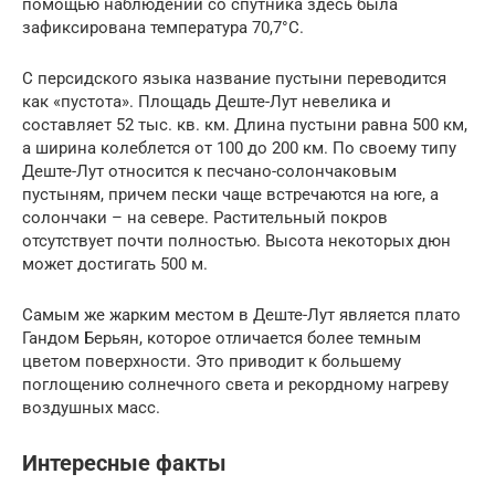
помощью наблюдений со спутника здесь была
зафиксирована температура 70,7°С.
С персидского языка название пустыни переводится
как «пустота». Площадь Деште-Лут невелика и
составляет 52 тыс. кв. км. Длина пустыни равна 500 км,
а ширина колеблется от 100 до 200 км. По своему типу
Деште-Лут относится к песчано-солончаковым
пустыням, причем пески чаще встречаются на юге, а
солончаки – на севере. Растительный покров
отсутствует почти полностью. Высота некоторых дюн
может достигать 500 м.
Самым же жарким местом в Деште-Лут является плато
Гандом Берьян, которое отличается более темным
цветом поверхности. Это приводит к большему
поглощению солнечного света и рекордному нагреву
воздушных масс.
Интересные факты