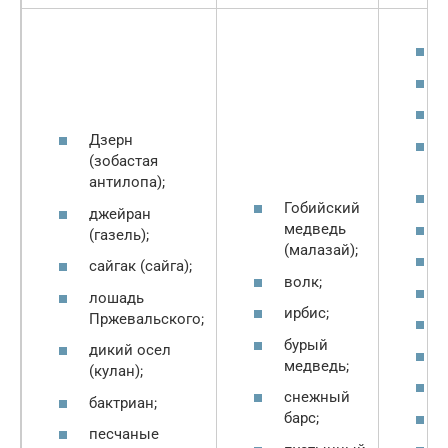
Дзерн
(зобастая
антилопа);
Гобийский
джейран
медведь
(газель);
(малазай);
сайгак (сайга);
волк;
лошадь
ирбис;
Пржевальского;
бурый
дикий осел
медведь;
(кулан);
снежный
бактриан;
барс;
песчаные