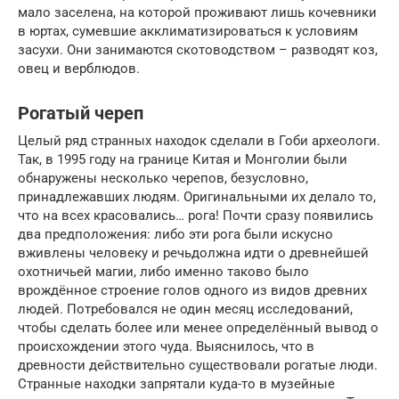
мало заселена, на которой проживают лишь кочевники
в юртах, сумевшие акклиматизироваться к условиям
засухи. Они занимаются скотоводством – разводят коз,
овец и верблюдов.
Рогатый череп
Целый ряд странных находок сделали в Гоби археологи.
Так, в 1995 году на границе Китая и Монголии были
обнаружены несколько черепов, безусловно,
принадлежавших людям. Оригинальными их делало то,
что на всех красовались… рога! Почти сразу появились
два предположения: либо эти рога были искусно
вживлены человеку и речьдолжна идти о древнейшей
охотничьей магии, либо именно таково было
врождённое строение голов одного из видов древних
людей. Потребовался не один месяц исследований,
чтобы сделать более или менее определённый вывод о
происхождении этого чуда. Выяснилось, что в
древности действительно существовали рогатые люди.
Странные находки запрятали куда-то в музейные