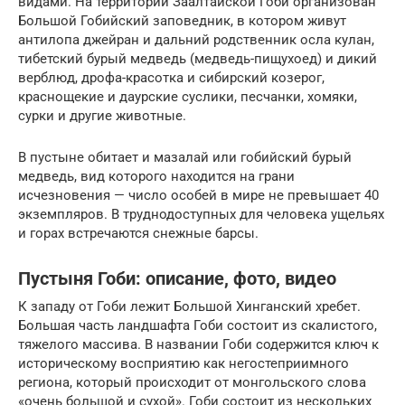
видами. На территории Заалтайской Гоби организован
Большой Гобийский заповедник, в котором живут
антилопа джейран и дальний родственник осла кулан,
тибетский бурый медведь (медведь-пищухоед) и дикий
верблюд, дрофа-красотка и сибирский козерог,
краснощекие и даурские суслики, песчанки, хомяки,
сурки и другие животные.
В пустыне обитает и мазалай или гобийский бурый
медведь, вид которого находится на грани
исчезновения — число особей в мире не превышает 40
экземпляров. В труднодоступных для человека ущельях
и горах встречаются снежные барсы.
Пустыня Гоби: описание, фото, видео
К западу от Гоби лежит Большой Хинганский хребет.
Большая часть ландшафта Гоби состоит из скалистого,
тяжелого массива. В названии Гоби содержится ключ к
историческому восприятию как негостеприимного
региона, который происходит от монгольского слова
«очень большой и сухой». Гоби состоит из нескольких