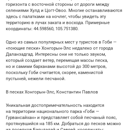
горизонта с восточной стороны от дороги между
селениями Хулд и Цогт-Овоо. Многие останавливаются
здесь с палатками на ночлег, чтобы увидеть эту
территорию в лучах заката и восхода. Примерные
координаты: 44.598560, 105.751380.
Одно из самых популярных мест у туристов в Гоби —
«поющие пески» Хонгорын-Элс недалеко от города
Даланзадгад. Интересны они не только звуком,
который создает ветер, перемещая массы песка,
но и самими барханами высотой до 300 метров,
поскольку Гоби считается, скорее, каменистой
пустыней, нежели песчаной.
В песках Хонгорын-Элс, Константин Павлов
Уникальная достопримечательность находится
на территории национального парка «Гоби —
Гурвансайхан» и представляет собой песчаный пояс,
протянувшийся на 185 км. Добраться до песков можно
из поселков Баяндалай и Сэврэй, координаты: