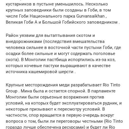
кустарников в пустыне уменьшилось. Несколько
крупных заповедники были созданы в Гоби, в том
числе Гоби Национального парка Gurvansaikhan ,
Великая Гоби А и Большой Гобийского заповедником .
Район уязвим для вытаптывания скотом и
внедорожниками (последствия вмешательства
человека сильнее в восточной части пустыни Гоби, где
осадки более сильные и могут содержать поголовье
скота). В Монголии пастбища испортились из-за коз,
которых кочевые пастухи выращивают в качестве
источника кашемировой шерсти .
Крупные месторождения меди разрабатывает Rio Tinto
Group . Мина была и остается спорной. В парламенте
Монголии были серьезные возражения против
условий, на которых будет эксплуатироваться рудник, и
некоторые призывают к пересмотру условий. В
частности, спор вращается в первую очередь вокруг
вопроса о том, были ли переговоры честными (Rio Tinto
гораздо лучше обеспечена ресурсами) и будет ли Rio