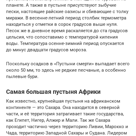
планете. А также в пустыне присутствуют зыбучие
пески, настоящие райские оазисы и сбивающие с толку
миражи. В весенне-летний период столбик термометра
находиться у отметки в сорок градусов выше нуля.
Песок же в дневное время раскаляется до ста градусов
цельсия, что сопоставимо с температурой кипения
воды. Температура осенне-зимний период опускается
до минус двадцати градусов мороза.
Поскольку осадков в «Пустыни смерти» выпадает всего
около 50 мм, то здесь не редкие песчаные, а особенно
пылевые бури.
Самая большая пустыня Африки
Как известно, крупнейшая пустыня на африканском
континенте — это Сахара. Она находится в северной
части, и её территория затрагивает такие государства,
как Египет, Нигер, Алжир и Мали. Так же Сахара
проходит частично через территорию Ливии, Марокко и
Чада, территорию Западной Сахары и Судана. Лидером