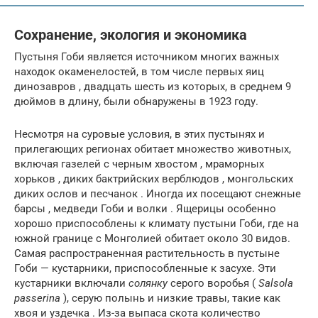
Сохранение, экология и экономика
Пустыня Гоби является источником многих важных
находок окаменелостей, в том числе первых яиц
динозавров , двадцать шесть из которых, в среднем 9
дюймов в длину, были обнаружены в 1923 году.
Несмотря на суровые условия, в этих пустынях и
прилегающих регионах обитает множество животных,
включая газелей с черным хвостом , мраморных
хорьков , диких бактрийских верблюдов , монгольских
диких ослов и песчанок . Иногда их посещают снежные
барсы , медведи Гоби и волки . Ящерицы особенно
хорошо приспособлены к климату пустыни Гоби, где на
южной границе с Монголией обитает около 30 видов.
Самая распространенная растительность в пустыне
Гоби — кустарники, приспособленные к засухе. Эти
кустарники включали
солянку
серого воробья (
Salsola
passerina
), серую полынь и низкие травы, такие как
хвоя и уздечка . Из-за выпаса скота количество