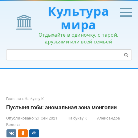
Перейти
Культура
к
контенту
мира
Отдыхайте в одиночку, с парой,
друзьями или всей семьей
Поиск:
Главная
»
На букву К
Пустыня гоби: аномальная зона монголии
Опубликовано:
21 Сен 2021
На букву К
Александра
Белова