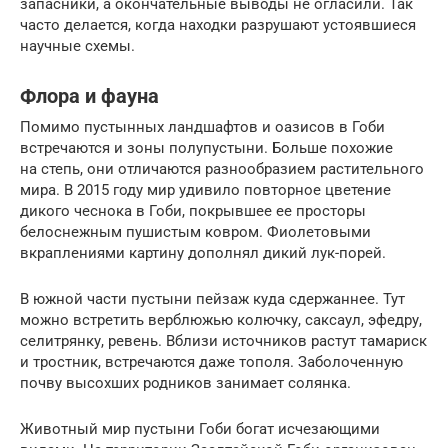
запасники, а окончательные выводы не огласили. Так
часто делается, когда находки разрушают устоявшиеся
научные схемы.
Флора и фауна
Помимо пустынных ландшафтов и оазисов в Гоби
встречаются и зоны полупустыни. Больше похожие
на степь, они отличаются разнообразием растительного
мира. В 2015 году мир удивило повторное цветение
дикого чеснока в Гоби, покрывшее ее просторы
белоснежным пушистым ковром. Фиолетовыми
вкраплениями картину дополнял дикий лук-порей.
В южной части пустыни пейзаж куда сдержаннее. Тут
можно встретить верблюжью колючку, саксаул, эфедру,
селитрянку, ревень. Вблизи источников растут тамариск
и тростник, встречаются даже тополя. Заболоченную
почву высохших родников занимает солянка.
Животный мир пустыни Гоби богат исчезающими