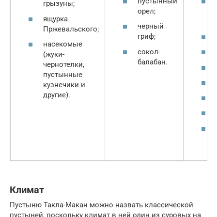
пустынный
грызуны;
орел;
ящурка
черный
Пржевальского;
гриф;
насекомые
сокол-
(жуки-
балабан.
чернотелки,
пустынные
кузнечики и
другие).
Климат
Пустыню Такла-Макан можно назвать классической
пустыней, поскольку климат в ней один из суровых на