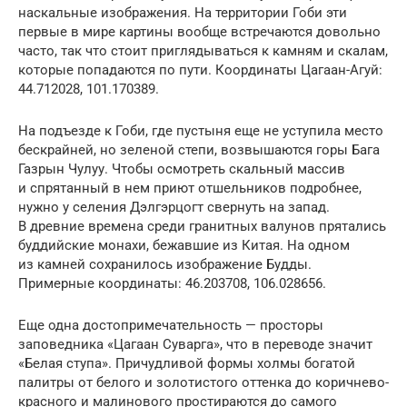
наскальные изображения. На территории Гоби эти
первые в мире картины вообще встречаются довольно
часто, так что стоит приглядываться к камням и скалам,
которые попадаются по пути. Координаты Цагаан-Агуй:
44.712028, 101.170389.
На подъезде к Гоби, где пустыня еще не уступила место
бескрайней, но зеленой степи, возвышаются горы Бага
Газрын Чулуу. Чтобы осмотреть скальный массив
и спрятанный в нем приют отшельников подробнее,
нужно у селения Дэлгэрцогт свернуть на запад.
В древние времена среди гранитных валунов прятались
буддийские монахи, бежавшие из Китая. На одном
из камней сохранилось изображение Будды.
Примерные координаты: 46.203708, 106.028656.
Еще одна достопримечательность — просторы
заповедника «Цагаан Суварга», что в переводе значит
«Белая ступа». Причудливой формы холмы богатой
палитры от белого и золотистого оттенка до коричнево-
красного и малинового простираются до самого