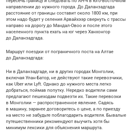
пересечь границу и следовать по AH-4 в юго-восточном
направлении до нужного города. До Даланзадгада
расстояние от границы составит около 1800 км, при
этом надо будет у селения Арвайхээр свернуть с трассы
направо на дорогу до Мандал-Овоо и после этого
населенного пункта ехать на юг через Ханхонгор
до Даланзадгада.
Маршрут поездки от пограничного поста на Алтае
до Даланзадгада:
Ни в Даланзадгаде, ни в других городах Монголии,
включая Улан-Батор, не действуют такие перевозчики,
как Uber или Lyft. Однако до нужного места легко
добраться, поймав попутку. Нередко водители сами
предлагают пешеходам подвезти их. Такие перевозки
в Монголии — распространенное явление. Садясь
в машину, заранее договоритесь о цене, а по приезду
на место не забудьте поблагодарить водителя. Бывалые
путешественники рекомендуют выучить хотя бы
минимум лексики для объяснения маршрута.