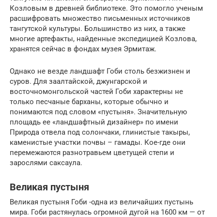
Козловым в древней библиотеке. Это помогло ученым
расшифровать множество письменных источников
тангутской культуры. Большинство из них, а также
многие артефакты, найденные экспедицией Козлова,
хранятся сейчас в фондах музея Эрмитаж.
Однако не везде ландшафт Гоби столь безжизнен и
суров. Для заалтайской, джунгарской и
восточномонгольской частей Гоби характерны не
только песчаные барханы, которые обычно и
понимаются под словом «пустыня». Значительную
площадь ее «ландшафтный дизайнер» по имени
Природа отвела под солончаки, глинистые такыры,
каменистые участки почвы – гамады. Кое-где они
перемежаются разнотравьем цветущей степи и
зарослями саксаула.
Великая пустыня
Великая пустыня Гоби -одна из величайших пустынь
мира. Гоби растянулась огромной дугой на 1600 км — от