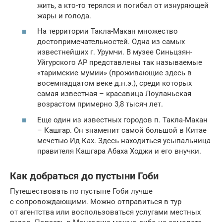
жить, а кто-то терялся и погибал от изнуряющей
жары и голода.
На территории Такла-Макан множество
достопримечательностей. Одна из самых
известнейших г. Урумчи. В музее Синьцзян-
Уйгурского АР представлены так называемые
«таримские мумии» (проживающие здесь в
восемнадцатом веке д.н.э.), среди которых
самая известная – красавица Лоуланьская
возрастом примерно 3,8 тысяч лет.
Еще один из известных городов п. Такла-Макан
– Кашгар. Он знаменит самой большой в Китае
мечетью Ид Ках. Здесь находиться усыпальница
правителя Кашгара Абаха Ходжи и его внучки.
Как добраться до пустыни Гоби
Путешествовать по пустыне Гоби лучше
с сопровождающими. Можно отправиться в тур
от агентства или воспользоваться услугами местных