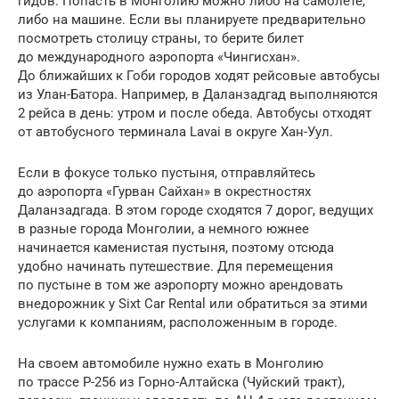
гидов. Попасть в Монголию можно либо на самолете,
либо на машине. Если вы планируете предварительно
посмотреть столицу страны, то берите билет
до международного аэропорта «Чингисхан».
До ближайших к Гоби городов ходят рейсовые автобусы
из Улан-Батора. Например, в Даланзадгад выполняются
2 рейса в день: утром и после обеда. Автобусы отходят
от автобусного терминала Lavai в округе Хан-Уул.
Если в фокусе только пустыня, отправляйтесь
до аэропорта «Гурван Сайхан» в окрестностях
Даланзадгада. В этом городе сходятся 7 дорог, ведущих
в разные города Монголии, а немного южнее
начинается каменистая пустыня, поэтому отсюда
удобно начинать путешествие. Для перемещения
по пустыне в том же аэропорту можно арендовать
внедорожник у Sixt Car Rental или обратиться за этими
услугами к компаниям, расположенным в городе.
На своем автомобиле нужно ехать в Монголию
по трассе Р-256 из Горно-Алтайска (Чуйский тракт),