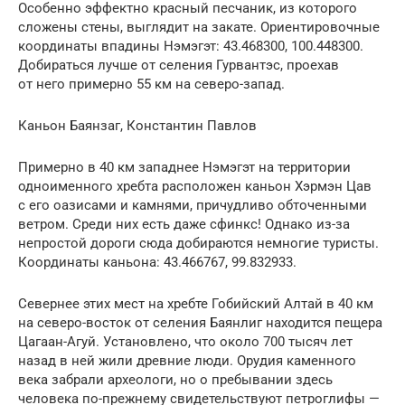
Особенно эффектно красный песчаник, из которого
сложены стены, выглядит на закате. Ориентировочные
координаты впадины Нэмэгэт: 43.468300, 100.448300.
Добираться лучше от селения Гурвантэс, проехав
от него примерно 55 км на северо-запад.
Каньон Баянзаг, Константин Павлов
Примерно в 40 км западнее Нэмэгэт на территории
одноименного хребта расположен каньон Хэрмэн Цав
с его оазисами и камнями, причудливо обточенными
ветром. Среди них есть даже сфинкс! Однако из-за
непростой дороги сюда добираются немногие туристы.
Координаты каньона: 43.466767, 99.832933.
Севернее этих мест на хребте Гобийский Алтай в 40 км
на северо-восток от селения Баянлиг находится пещера
Цагаан-Агуй. Установлено, что около 700 тысяч лет
назад в ней жили древние люди. Орудия каменного
века забрали археологи, но о пребывании здесь
человека по-прежнему свидетельствуют петроглифы —