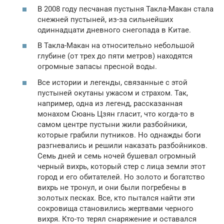
В 2008 году песчаная пустыня Такла-Макан стала
снежней пустыней, из-за сильнейших
одиннадцати дневного снегопада в Китае.
В Такла-Макан на относительно небольшой
глубине (от трех до пяти метров) находятся
огромные запасы пресной воды.
Все истории и легенды, связанные с этой
пустыней окутаны ужасом и страхом. Так,
например, одна из легенд, рассказанная
монахом Сюань Цзян гласит, что когда-то в
самом центре пустыни жили разбойники,
которые грабили путников. Но однажды боги
разгневались и решили наказать разбойников.
Семь дней и семь ночей бушевал огромный
черный вихрь, который стер с лица земли этот
город и его обитателей. Но золото и богатство
вихрь не тронул, и они были погребены в
золотых песках. Все, кто пытался найти эти
сокровища становились жертвами черного
вихря. Кто-то терял снаряжение и оставался