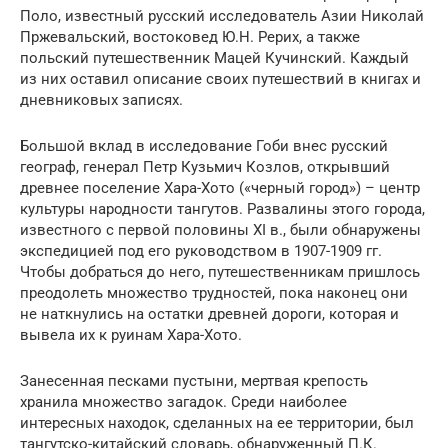
Поло, известный русский исследователь Азии Николай
Пржевальский, востоковед Ю.Н. Рерих, а также
польский путешественник Мацей Кучинский. Каждый
из них оставил описание своих путешествий в книгах и
дневниковых записях.
Большой вклад в исследование Гоби внес русский
географ, генерал Петр Кузьмич Козлов, открывший
древнее поселение Хара-Хото («черный город») – центр
культуры народности тангутов. Развалины этого города,
известного с первой половины XI в., были обнаружены
экспедицией под его руководством в 1907-1909 гг.
Чтобы добраться до него, путешественникам пришлось
преодолеть множество трудностей, пока наконец они
не наткнулись на остатки древней дороги, которая и
вывела их к руинам Хара-Хото.
Занесенная песками пустыни, мертвая крепость
хранила множество загадок. Среди наиболее
интересных находок, сделанных на ее территории, был
тангутско-китайский словарь, обнаруженный П.К.