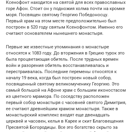
Ксенофонт находится на святой для всех православных
горе Афон. Стоит он у подножия холма почти на кромке
моря. Посвящен святому Георгию Победоносцу.
Первый храм на этом месте предположительно был
построен в 520 году святым Ксенофонтом. Именно его
считают основателем нынешнего монастыря.
Первые же известные упоминания о монастыре
относятся к 1083 году. До вторжения в Грецию турок это
была процветающая обитель. После трудных времен
войн и разорения обитель восстанавливалась и
перестраивалась. Последние перемены относятся к
началу 19 века, когда был построен новый собор,
посвященный святому великомученику Георгию. Это
самый большой на Афоне храм с большим иконостасом
из цветного мрамора. По соседству расположен
первый собор монастыря с часовней святого Димитрия,
ее считают древнейшим храмом монастыря. Также в
монастырский комплекс входят еще двенадцать
церквей и часовен, келья в Карее и скит Благовещения
Пресвятой Богородицы. Все это богатство скрыто за