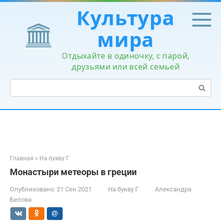
Перейти
Культура
к
контенту
мира
Отдыхайте в одиночку, с парой,
друзьями или всей семьей
Поиск:
Главная
»
На букву Г
Монастыри метеоры в греции
Опубликовано:
21 Сен 2021
На букву Г
Александра
Белова