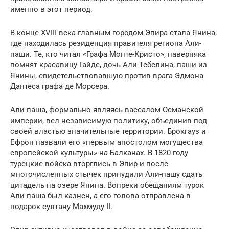
именно в этот период.
В конце XVIII века главным городом Эпира стала Янина,
где находилась резиденция правителя региона Али-
паши. Те, кто читал «Графа Монте-Кристо», наверняка
помнят красавицу Гайде, дочь Али-Тебелина, паши из
Янины, свидетельствовавшую против врага Эдмона
Дантеса графа де Морсера.
Али-паша, формально являясь вассалом Османской
империи, вел независимую политику, объединив под
своей властью значительные территории. Брокгауз и
Ефрон назвали его «первым апостолом могущества
европейской культуры» на Балканах. В 1820 году
турецкие войска вторглись в Эпир и после
многочисленных стычек принудили Али-пашу сдать
цитадель на озере Янина. Вопреки обещаниям турок
Али-паша был казнен, а его голова отправлена в
подарок султану Махмуду II.