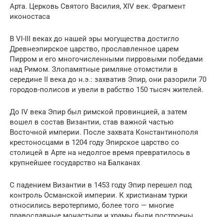
Арта. Церковь Святого Василия, XIV век. Фрагмент
иконостаса
В VI-III веках до нашей эры могущества достигло
Древнеэпирское царство, прославленное царем
Пирром и его многочисленными пирровыми победами
над Римом. Злопамятные римляне отомстили в
середине II века до н.э.: захватив Эпир, они разорили 70
городов-полисов и увели в рабство 150 тысяч жителей.
До IV века Эпир был римской провинцией, а затем
вошел в состав Византии, став важной частью
Восточной империи. После захвата Константинополя
крестоносцами в 1204 году Эпирское царство со
столицей в Арте на недолгое время превратилось в
крупнейшее государство на Балканах
С падением Византии в 1453 году Эпир перешел под
контроль Османской империи. К христианам турки
относились веротерпимо, более того — многие
православные монастыри и храмы были построены