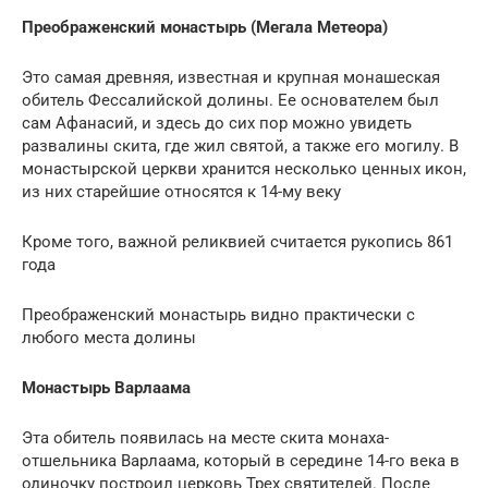
Преображенский
монастырь
(Мегала
Метеора
)
Это самая древняя, известная и крупная монашеская
обитель Фессалийской долины. Ее основателем был
сам Афанасий, и здесь до сих пор можно увидеть
развалины скита, где жил святой, а также его могилу. В
монастырской церкви хранится несколько ценных икон,
из них старейшие относятся к 14-му веку
Кроме того, важной реликвией считается рукопись 861
года
Преображенский монастырь видно практически с
любого места долины
Монастырь
Варлаама
Эта обитель появилась на месте скита монаха-
отшельника Варлаама, который в середине 14-го века в
одиночку построил церковь Трех святителей. После