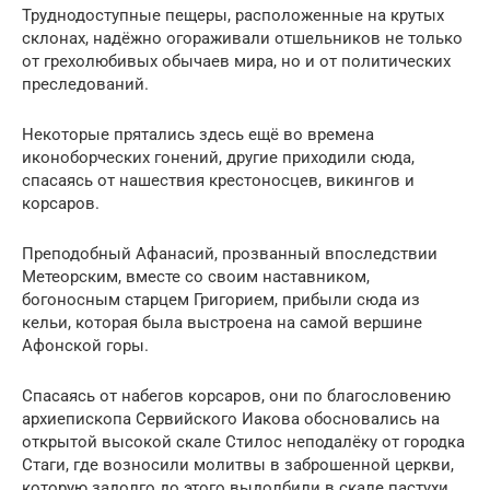
Труднодоступные пещеры, расположенные на крутых
склонах, надёжно огораживали отшельников не только
от грехолюбивых обычаев мира, но и от политических
преследований.
Некоторые прятались здесь ещё во времена
иконоборческих гонений, другие приходили сюда,
спасаясь от нашествия крестоносцев, викингов и
корсаров.
Преподобный Афанасий, прозванный впоследствии
Метеорским, вместе со своим наставником,
богоносным старцем Григорием, прибыли сюда из
кельи, которая была выстроена на самой вершине
Афонской горы.
Спасаясь от набегов корсаров, они по благословению
архиепископа Сервийского Иакова обосновались на
открытой высокой скале Стилос неподалёку от городка
Стаги, где возносили молитвы в заброшенной церкви,
которую задолго до этого выдолбили в скале пастухи.