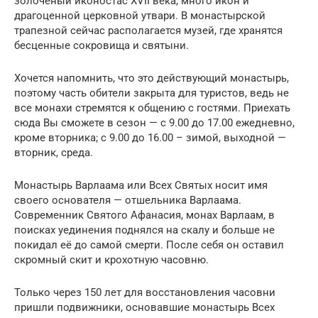
золочёный иконостас XVII века, много икон и
драгоценной церковной утвари. В монастырской
трапезной сейчас располагается музей, где хранятся
бесценные сокровища и святыни.
Хочется напомнить, что это действующий монастырь,
поэтому часть обители закрыта для туристов, ведь не
все монахи стремятся к общению с гостями. Приехать
сюда Вы сможете в сезон — с 9.00 до 17.00 ежедневно,
кроме вторника; с 9.00 до 16.00 – зимой, выходной —
вторник, среда.
Монастырь Варлаама или Всех Святых носит имя
своего основателя — отшельника Варлаама.
Современник Святого Афанасия, монах Варлаам, в
поисках уединения поднялся на скалу и больше не
покидал её до самой смерти. После себя он оставил
скромный скит и крохотную часовню.
Только через 150 лет для восстановления часовни
пришли подвижники, основавшие монастырь Всех