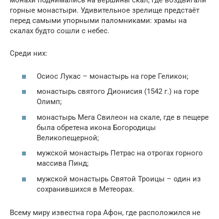
монахи поднимались на вершины скал, где воздвигали
горные монастыри. Удивительное зрелище предстаёт
перед самыми упорными паломниками: храмы на
скалах будто сошли с небес.
Среди них:
Осиос Лукас – монастырь на горе Геликон;
монастырь святого Дионисия (1542 г.) на горе
Олимп;
монастырь Мега Свилеон на скале, где в пещере
была обретена икона Богородицы
Великопещерной;
мужской монастырь Петрас на отрогах горного
массива Пинд;
мужской монастырь Святой Троицы – один из
сохранившихся в Метеорах.
Всему миру известна гора Афон, где расположился не