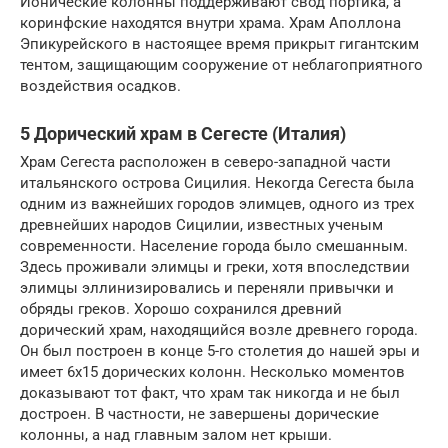
Ионические колонны поддерживают свод портика, а
коринфские находятся внутри храма. Храм Аполлона
Эпикурейского в настоящее время прикрыт гигантским
тентом, защищающим сооружение от неблагоприятного
воздействия осадков.
5 Дорический храм в Сегесте (Италия)
Храм Сегеста расположен в северо-западной части
итальянского острова Сицилия. Некогда Сегеста была
одним из важнейших городов элимцев, одного из трех
древнейших народов Сицилии, известных ученым
современности. Население города было смешанным.
Здесь проживали элимцы и греки, хотя впоследствии
элимцы эллинизировались и переняли привычки и
обряды греков. Хорошо сохранился древний
дорический храм, находящийся возле древнего города.
Он был построен в конце 5-го столетия до нашей эры и
имеет 6х15 дорических колонн. Несколько моментов
доказывают тот факт, что храм так никогда и не был
достроен. В частности, не завершены дорические
колонны, а над главным залом нет крыши.