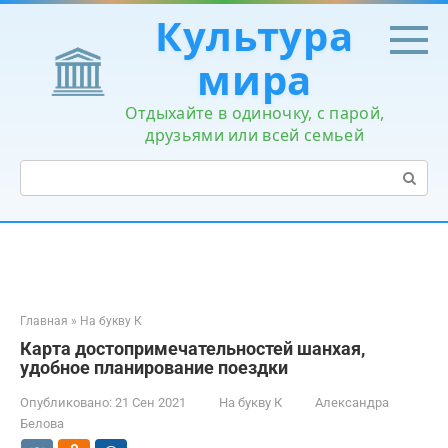
Перейти
Культура
к
контенту
мира
Отдыхайте в одиночку, с парой,
друзьями или всей семьей
Поиск:
Главная
»
На букву К
Карта достопримечательностей шанхая,
удобное планирование поездки
Опубликовано:
21 Сен 2021
На букву К
Александра
Белова