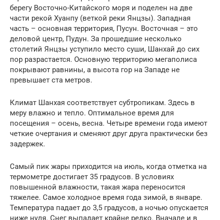
берегу Восточно-Китайского моря и поделен на две
части рекой Хуанпу (веткой реки Янцзы). Западная
часть – основная территория, Пусун. Восточная – это
деловой центр, Пудун. За прошедшие несколько
столетий Янцзы уступило место суши, Шанхай до сих
пор разрастается. Основную территорию мегаполиса
покрывают равнины, а высота гор на Западе не
превышает ста метров.
Климат Шанхая соответствует субтропикам. Здесь в
меру влажно и тепло. Оптимальное время для
посещения – осень, весна. Четыре времени года имеют
четкие очертания и сменяют друг друга практически без
задержек.
Самый пик жары приходится на июль, когда отметка на
термометре достигает 35 градусов. В условиях
повышенной влажности, такая жара переносится
тяжелее. Самое холодное время года зимой, в январе.
Температура падает до 3,5 градусов, а ночью опускается
ниже нуля. Снег выпадает крайне редко. Вначале и в