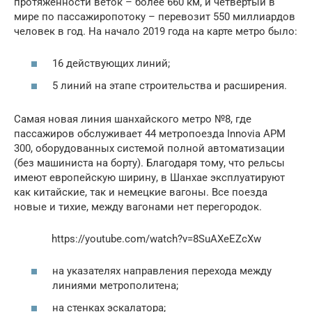
протяженности веток – более 660 км, и четвертый в
мире по пассажиропотоку – перевозит 550 миллиардов
человек в год. На начало 2019 года на карте метро было:
16 действующих линий;
5 линий на этапе строительства и расширения.
Самая новая линия шанхайского метро №8, где
пассажиров обслуживает 44 метропоезда Innovia APM
300, оборудованных системой полной автоматизации
(без машиниста на борту). Благодаря тому, что рельсы
имеют европейскую ширину, в Шанхае эксплуатируют
как китайские, так и немецкие вагоны. Все поезда
новые и тихие, между вагонами нет перегородок.
https://youtube.com/watch?v=8SuAXeEZcXw
на указателях направления перехода между
линиями метрополитена;
на стенках эскалатора;