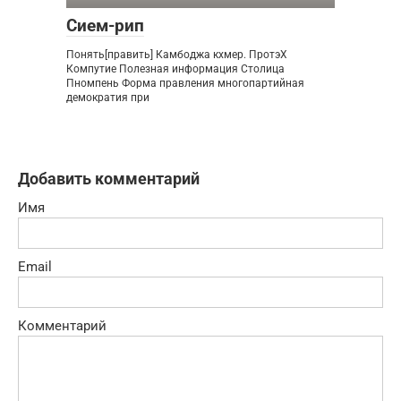
Сием-рип
Понять[править] Камбоджа кхмер. ПротэХ
Компутие Полезная информация Столица
Пномпень Форма правления многопартийная
демократия при
Добавить комментарий
Имя
Email
Комментарий