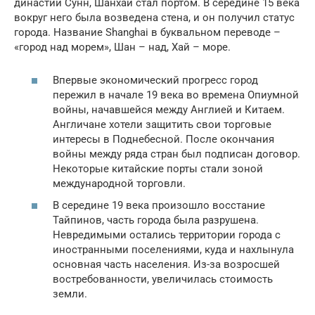
династии Сунн, Шанхай стал портом. В середине 15 века
вокруг него была возведена стена, и он получил статус
города. Название Shanghai в буквальном переводе –
«город над морем», Шан – над, Хай – море.
Впервые экономический прогресс город
пережил в начале 19 века во времена Опиумной
войны, начавшейся между Англией и Китаем.
Англичане хотели защитить свои торговые
интересы в Поднебесной. После окончания
войны между ряда стран был подписан договор.
Некоторые китайские порты стали зоной
международной торговли.
В середине 19 века произошло восстание
Тайпинов, часть города была разрушена.
Невредимыми остались территории города с
иностранными поселениями, куда и нахлынула
основная часть населения. Из-за возросшей
востребованности, увеличилась стоимость
земли.