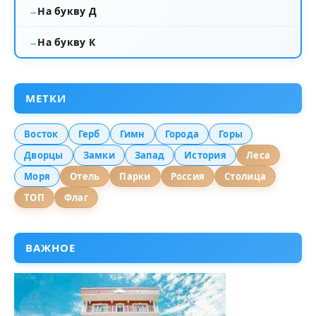
На букву Д
На букву К
МЕТКИ
Восток
Герб
Гимн
Города
Горы
Дворцы
Замки
Запад
История
Леса
Моря
Отель
Парки
Россия
Столица
ТОП
Флаг
ВАЖНОЕ