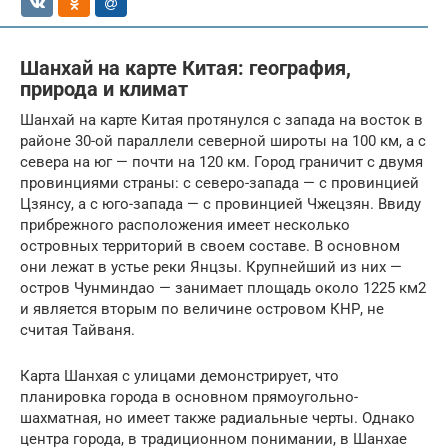
Шанхай на карте Китая: география,
природа и климат
Шанхай на карте Китая протянулся с запада на восток в
районе 30-ой параллели северной широты на 100 км, а с
севера на юг — почти на 120 км. Город граничит с двумя
провинциями страны: с северо-запада — с провинцией
Цзянсу, а с юго-запада — с провинцией Чжецзян. Ввиду
прибрежного расположения имеет несколько
островных территорий в своем составе. В основном
они лежат в устье реки Янцзы. Крупнейший из них —
остров Чунминдао — занимает площадь около 1225 км2
и является вторым по величине островом КНР, не
считая Тайваня.
Карта Шанхая с улицами демонстрирует, что
планировка города в основном прямоугольно-
шахматная, но имеет также радиальные черты. Однако
центра города, в традиционном понимании, в Шанхае