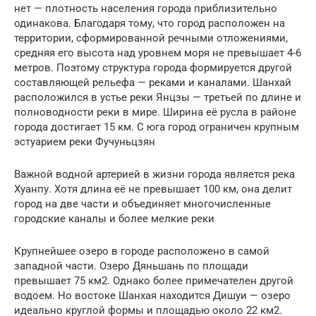
нет — плотность населения города приблизительно
одинакова. Благодаря тому, что город расположен на
территории, сформированной речными отложениями,
средняя его высота над уровнем моря не превышает 4-6
метров. Поэтому структура города формируется другой
составляющей рельефа — реками и каналами. Шанхай
расположился в устье реки Янцзы — третьей по длине и
полноводности реки в мире. Ширина её русла в районе
города достигает 15 км. С юга город ограничен крупным
эстуарием реки Фучуньцзян
Важной водной артерией в жизни города является река
Хуанпу. Хотя длина её не превышает 100 км, она делит
город на две части и объединяет многочисленные
городские каналы и более мелкие реки
Крупнейшее озеро в городе расположено в самой
западной части. Озеро Дяньшань по площади
превышает 75 км2. Однако более примечателен другой
водоем. Но востоке Шанхая находится Дишуи — озеро
идеально круглой формы и площадью около 22 км2.