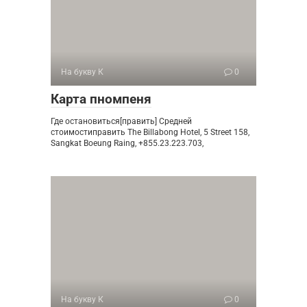
На букву К
0
Карта пномпеня
Где остановиться[править] Средней
стоимостиправить The Billabong Hotel, 5 Street 158,
Sangkat Boeung Raing, +855.23.223.703,
На букву К
0