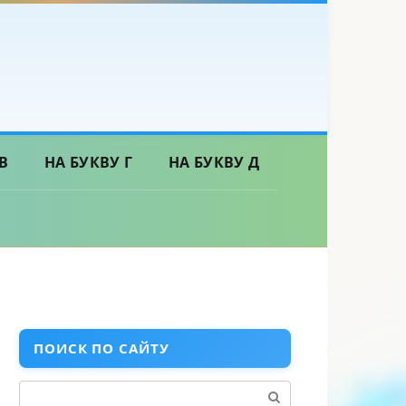
В
НА БУКВУ Г
НА БУКВУ Д
ПОИСК ПО САЙТУ
Поиск: