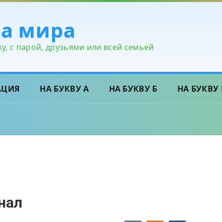
ра мира
у, с парой, друзьями или всей семьей
АЦИЯ
НА БУКВУ А
НА БУКВУ Б
НА БУКВУ 
нал