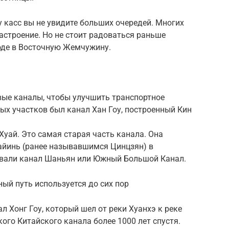
у касс вы не увидите больших очередей. Многих
настроение. Но не стоит радоваться раньше
ходе в Восточную Жемчужину.
вые каналы, чтобы улучшить транспортное
ых участков был канал Хан Гоу, построенный Кин
Хуай. Это самая старая часть канала. Она
айинь (ранее называвшимся Цинцзян) в
ывали канал Шаньян или Южный Большой Канал.
ый путь используется до сих пор
 Хонг Гоу, который шел от реки Хуанхэ к реке
ого Китайского канала более 1000 лет спустя.