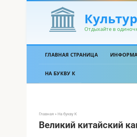
Перейти
к
Культу
контенту
Отдыхайте в одиночк
ГЛАВНАЯ СТРАНИЦА
ИНФОРМ
НА БУКВУ К
Главная
»
На букву К
Великий китайский ка