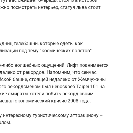
 Тут вас ожидает очередь, стоять в которой
ожно посмотреть интерьер, статуя льва стоит
удниц телебашни, которые одеты как
лизации под тему “космических полетов”
ких-либо волшебных ощущений. Лифт поднимается
 далеко от рекордов. Напомним, что сейчас
йской башне, стоящей недалеко от Жемчужины
того рекордсменом был небоскреб Taipei 101 на
ские эмираты хотели побить рекорд своим
мешал экономический кризис 2008 года.
у интересному туристическому аттракциону –
олом.