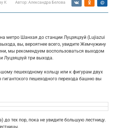
ву К
Автор:
Александра Белова
на метро Шанхая до станции Луцзяцзуй (Lujiazui
е выхода, вы, вероятнее всего, увидите Жемчужину
мени, мы рекомендуем воспользоваться выходом
ии Луцзяцзуй три выхода.
льшому пешеходному кольцу или к фигурам двух
го гигантского пешеходного перехода башню вы
а) до тех пор, пока не увидите большую лестницу.
лестницы.