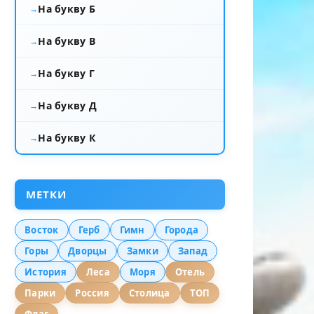
На букву Б
На букву В
На букву Г
На букву Д
На букву К
МЕТКИ
Восток
Герб
Гимн
Города
Горы
Дворцы
Замки
Запад
История
Леса
Моря
Отель
Парки
Россия
Столица
ТОП