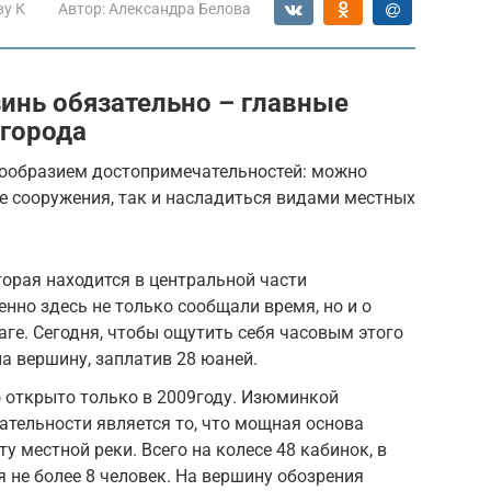
ву К
Автор:
Александра Белова
зинь обязательно – главные
города
нообразием достопримечательностей: можно
е сооружения, так и насладиться видами местных
торая находится в центральной части
нно здесь не только сообщали время, но и о
аге. Сегодня, чтобы ощутить себя часовым этого
а вершину, заплатив 28 юаней.
 открыто только в 2009году. Изюминкой
тельности является то, что мощная основа
у местной реки. Всего на колесе 48 кабинок, в
 не более 8 человек. На вершину обозрения