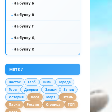
На букву Б
На букву В
На букву Г
На букву Д
На букву К
МЕТКИ
Восток
Герб
Гимн
Города
Горы
Дворцы
Замки
Запад
История
Леса
Моря
Отель
Парки
Россия
Столица
ТОП