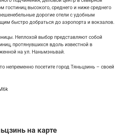
ьного подчинения, деловой центр в северной
м гостиниц высокого, среднего и ниже среднего
 фешенебельные дорогие отели с удобным
им быстро добраться до аэропорта и вокзалов.
иницы. Неплохой выбор представляют собой
иниц, протянувшихся вдоль известной в
женной на ул. Наньмэньвай.
 то непременно посетите город Тяньцзинь – своей
CM6k
ьцзинь на карте