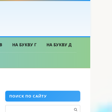
В
НА БУКВУ Г
НА БУКВУ Д
ПОИСК ПО САЙТУ
Поиск: