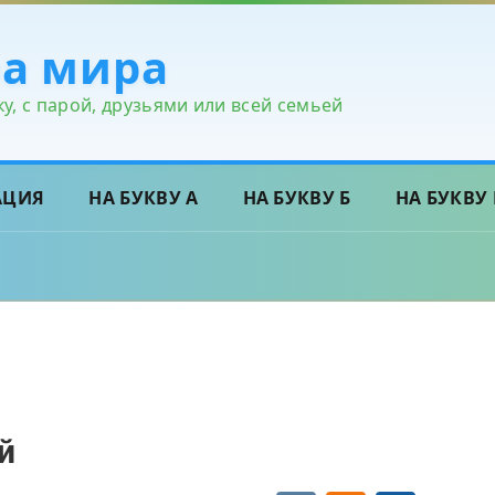
ра мира
у, с парой, друзьями или всей семьей
АЦИЯ
НА БУКВУ А
НА БУКВУ Б
НА БУКВУ 
й