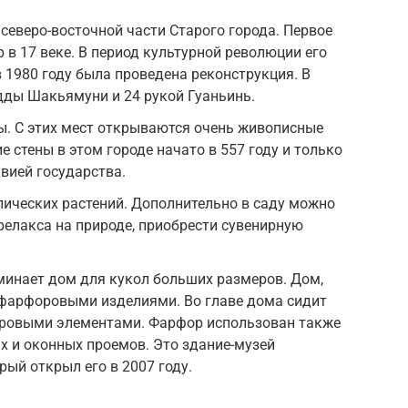
северо-восточной части Старого города. Первое
 в 17 веке. В период культурной революции его
в 1980 году была проведена реконструкция. В
дды Шакьямуни и 24 рукой Гуаньинь.
ы. С этих мест открываются очень живописные
 стены в этом городе начато в 557 году и только
квией государства.
ических растений. Дополнительно в саду можно
 релакса на природе, приобрести сувенирную
инает дом для кукол больших размеров. Дом,
 фарфоровыми изделиями. Во главе дома сидит
ровыми элементами. Фарфор использован также
х и оконных проемов. Это здание-музей
рый открыл его в 2007 году.