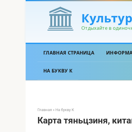
Перейти
к
Культу
контенту
Отдыхайте в одиночк
ГЛАВНАЯ СТРАНИЦА
ИНФОРМ
НА БУКВУ К
Главная
»
На букву К
Карта тяньцзиня, кита