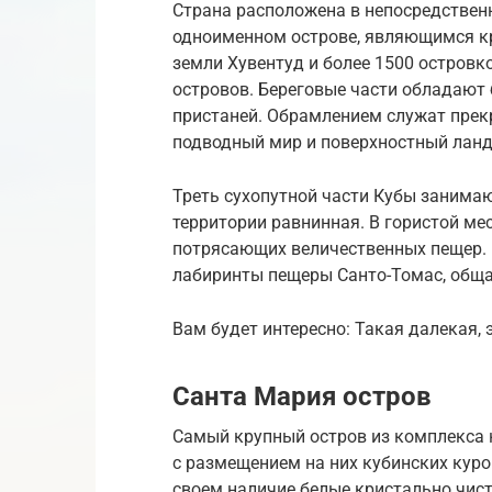
Страна расположена в непосредственн
одноименном острове, являющимся к
земли Хувентуд и более 1500 островк
островов. Береговые части обладают
пристаней. Обрамлением служат пре
подводный мир и поверхностный лан
Треть сухопутной части Кубы занима
территории равнинная. В гористой ме
потрясающих величественных пещер. 
лабиринты пещеры Санто-Томас, обща
Вам будет интересно: Такая далекая,
Санта Мария остров
Самый крупный остров из комплекса 
с размещением на них кубинских курор
своем наличие белые кристально чис