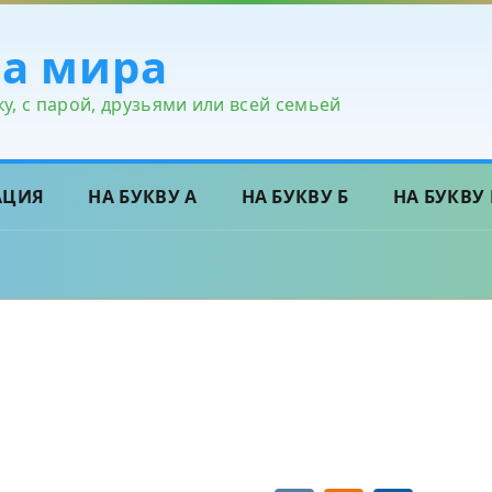
ра мира
у, с парой, друзьями или всей семьей
АЦИЯ
НА БУКВУ А
НА БУКВУ Б
НА БУКВУ 