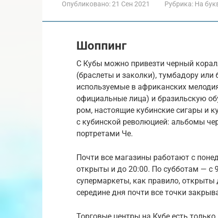
Опубликовано:
21 Сен 2021
Рубрика:
На бук
Шоппинг
С Кубы можно привезти черный коралл
(браслеты и заколки), тумбадору или
используемые в африканских мелодиях
официальные лица) и бразильскую об
ром, настоящие кубинские сигары и куб
с кубинской революцией: альбомы чер
портретами Че.
Почти все магазины работают с понеде
открыты и до 20:00. По субботам — с 
супермаркеты, как правило, открыты д
середине дня почти все точки закрыва
Торговые центры на Кубе есть только 