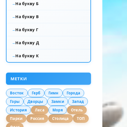
На букву Б
На букву В
На букву Г
На букву Д
На букву К
МЕТКИ
Восток
Герб
Гимн
Города
Горы
Дворцы
Замки
Запад
История
Леса
Моря
Отель
Парки
Россия
Столица
ТОП