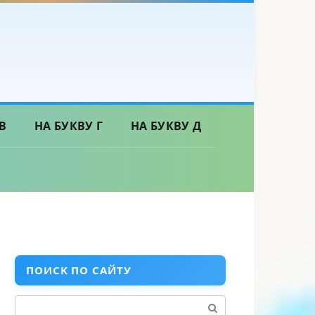
В
НА БУКВУ Г
НА БУКВУ Д
ПОИСК ПО САЙТУ
Поиск: