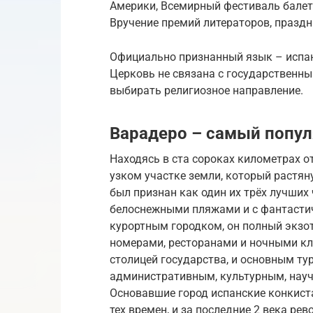
Америки, Всемирный фестиваль балет
Вручение премий литераторов, празд
Официально признанный язык – испан
Церковь не связана с государственн
выбирать религиозное направление.
Варадеро – самый попул
Находясь в ста сороках километрах о
узком участке земли, который растяну
был признан как один их трёх лучших
белоснежными пляжами и с фантасти
курортным городком, он полный экз
номерами, ресторанами и ночными клу
столицей государства, и основным ту
административным, культурным, науч
Основавшие город испанские конкиста
тех времен, и за последние 2 века рев