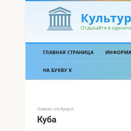
Перейти
к
Культу
контенту
Отдыхайте в одиночк
ГЛАВНАЯ СТРАНИЦА
ИНФОРМ
НА БУКВУ К
Главная
»
На букву К
Куба