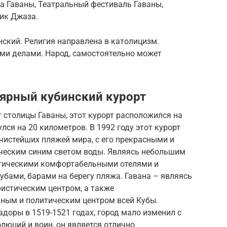
а Гаваны, Театральный фестиваль Гаваны,
ник Джаза.
ский. Религия направлена в католицизм.
ыми делами. Народ, самостоятельно может
ярный кубинский курорт
т столицы Гаваны, этот курорт расположился на
лся на 20 километров. В 1992 году этот курорт
 чистейших пляжей мира, с его прекрасными и
ческим синим светом воды. Являясь небольшим
отическими комфортабельными отелями и
бами, барами на берегу пляжа. Гавана – являясь
ристическим центром, а также
ным и политическим центром всей Кубы.
доры в 1519-1521 годах, город мало изменил с
олюций и воин, он является отлично