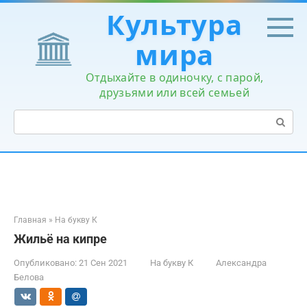
Перейти
Культура
к
контенту
мира
Отдыхайте в одиночку, с парой,
друзьями или всей семьей
Поиск:
Главная
»
На букву К
Жильё на кипре
Опубликовано:
21 Сен 2021
На букву К
Александра
Белова