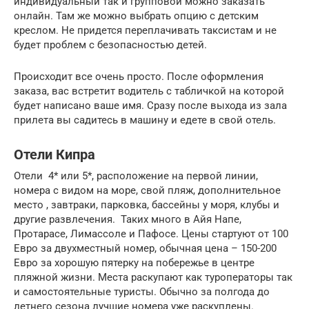
индивидуальный так и групповой можно заказать
онлайн. Там же можно выбрать опцию с детским
креслом. Не придется переплачивать таксистам и не
будет проблем с безопасностью детей.
Происходит все очень просто. После оформления
заказа, вас встретит водитель с табличкой на которой
будет написано ваше имя. Сразу после выхода из зала
прилета вы садитесь в машину и едете в свой отель.
Отели Кипра
Отели 4* или 5*, расположение на первой линии,
номера с видом на море, свой пляж, дополнительное
место , завтраки, парковка, бассейны у моря, клубы и
другие развлечения. Таких много в Айя Напе,
Протарасе, Лимассоле и Пафосе. Цены стартуют от 100
Евро за двухместный номер, обычная цена – 150-200
Евро за хорошую пятерку на побережье в центре
пляжной жизни. Места раскупают как туроператоры так
и самостоятельные туристы. Обычно за полгода до
летнего сезона лучшие номера уже раскуплены.