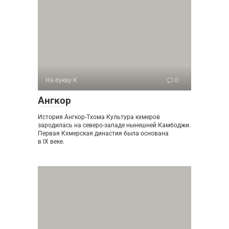
На букву К
0
Ангкор
История Ангкор-Тхома Культура кхмеров
зародилась на северо-западе нынешней Камбоджи.
Первая Кхмерская династия была основана
в IX веке.