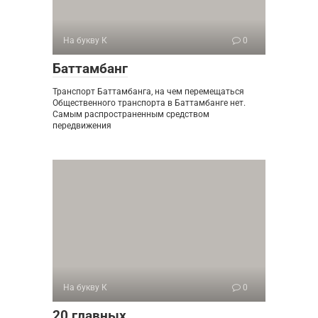
На букву К
0
Баттамбанг
Транспорт Баттамбанга, на чем перемещаться
Общественного транспорта в Баттамбанге нет.
Самым распространенным средством
передвижения
На букву К
0
20 главных