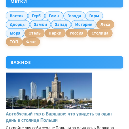
МЕТКИ
Восток
Герб
Гимн
Города
Горы
Дворцы
Замки
Запад
История
Леса
Моря
Отель
Парки
Россия
Столица
ТОП
Флаг
ВАЖНОЕ
Автобусный тур в Варшаву: что увидеть за один
день в столице Польши
Откройте для себя сердце Польши за один день Варшава,