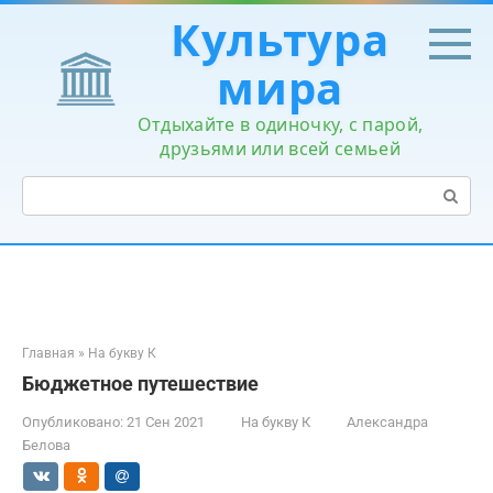
Перейти
Культура
к
контенту
мира
Отдыхайте в одиночку, с парой,
друзьями или всей семьей
Поиск:
Главная
»
На букву К
Бюджетное путешествие
Опубликовано:
21 Сен 2021
На букву К
Александра
Белова