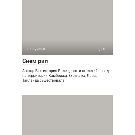
На букву К
0
Сием рип
Ангкор Ват: история Более десяти столетий назад
на территории Камбоджи, Вьетнама, Лаоса,
Таиланда существовала