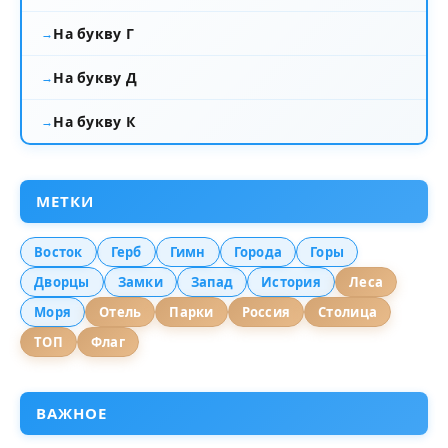
На букву Г
На букву Д
На букву К
МЕТКИ
Восток
Герб
Гимн
Города
Горы
Дворцы
Замки
Запад
История
Леса
Моря
Отель
Парки
Россия
Столица
ТОП
Флаг
ВАЖНОЕ