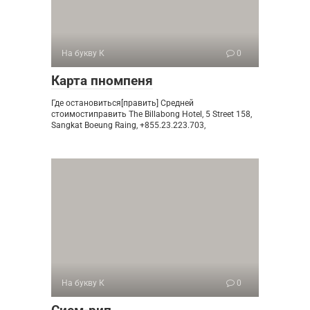
На букву К
0
Карта пномпеня
Где остановиться[править] Средней
стоимостиправить The Billabong Hotel, 5 Street 158,
Sangkat Boeung Raing, +855.23.223.703,
На букву К
0