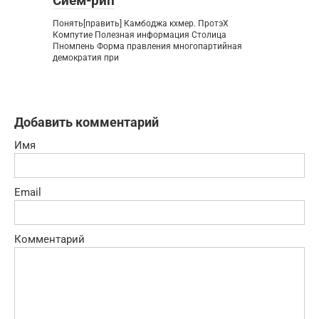
Сием-рип
Понять[править] Камбоджа кхмер. ПротэХ
Компутие Полезная информация Столица
Пномпень Форма правления многопартийная
демократия при
Добавить комментарий
Имя
Email
Комментарий