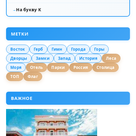
На букву К
МЕТКИ
Восток
Герб
Гимн
Города
Горы
Дворцы
Замки
Запад
История
Леса
Моря
Отель
Парки
Россия
Столица
ТОП
Флаг
ВАЖНОЕ