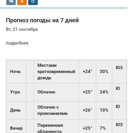
Прогноз погоды на 7 дней
Вт, 21 сентября
подробнее
Местами
ЮЗ
Ночь
кратковременный
+24°
30%
3
дождь
Ю
Утро
Облачно
+25°
24%
4
Ю
Облачно с
День
+26°
10%
5
прояснениями
ЮЗ
Переменная
Вечер
+25°
7%
4
облачность