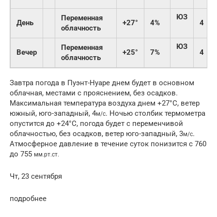
ЮЗ
Переменная
День
+27°
4%
4
облачность
ЮЗ
Переменная
Вечер
+25°
7%
4
облачность
Завтра погода в Пуэнт-Нуаре днем будет в основном
облачная, местами с прояснением, без осадков.
Максимальная температура воздуха днем +27°C, ветер
южный, юго-западный, 4
. Ночью столбик термометра
м/с
опустится до +24°C, погода будет с переменчивой
облачностью, без осадков, ветер юго-западный, 3
.
м/с
Атмосферное давление в течение суток понизится с 760
до 755
мм.рт.ст.
Чт, 23 сентября
подробнее