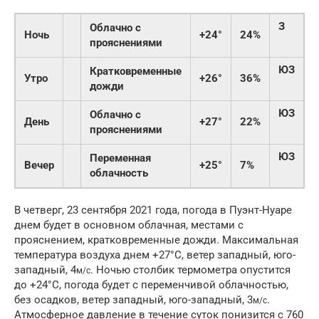
З
Облачно с
Ночь
+24°
24%
3
прояснениями
ЮЗ
Кратковременные
Утро
+26°
36%
5
дожди
ЮЗ
Облачно с
День
+27°
22%
5
прояснениями
ЮЗ
Переменная
Вечер
+25°
7%
4
облачность
В четверг, 23 сентября 2021 года, погода в Пуэнт-Нуаре
днем будет в основном облачная, местами с
прояснением, кратковременные дожди. Максимальная
температура воздуха днем +27°C, ветер западный, юго-
западный, 4
. Ночью столбик термометра опустится
м/с
до +24°C, погода будет с переменчивой облачностью,
без осадков, ветер западный, юго-западный, 3
.
м/с
Атмосферное давление в течение суток понизится с 760