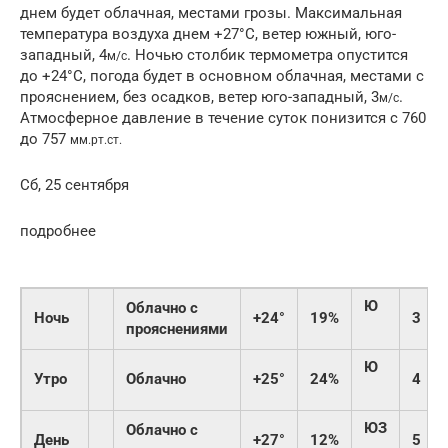
днем будет облачная, местами грозы. Максимальная
температура воздуха днем +27°C, ветер южный, юго-
западный, 4
. Ночью столбик термометра опустится
м/с
до +24°C, погода будет в основном облачная, местами с
прояснением, без осадков, ветер юго-западный, 3
.
м/с
Атмосферное давление в течение суток понизится с 760
до 757
мм.рт.ст.
Сб, 25 сентября
подробнее
Ю
Облачно с
Ночь
+24°
19%
3
прояснениями
Ю
Утро
Облачно
+25°
24%
4
ЮЗ
Облачно с
День
+27°
12%
5