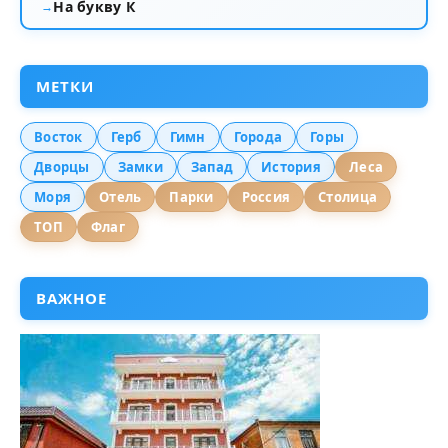
На букву К
МЕТКИ
Восток
Герб
Гимн
Города
Горы
Дворцы
Замки
Запад
История
Леса
Моря
Отель
Парки
Россия
Столица
ТОП
Флаг
ВАЖНОЕ