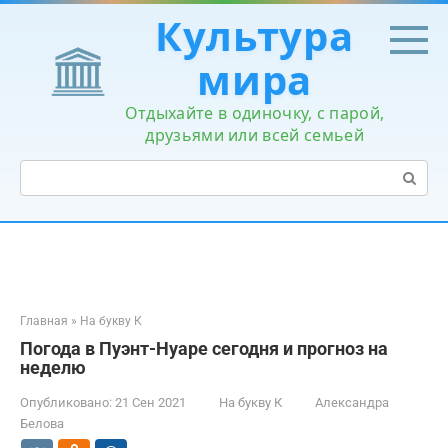
Перейти
Культура
к
контенту
мира
Отдыхайте в одиночку, с парой,
друзьями или всей семьей
Поиск:
Главная
»
На букву К
Погода в Пуэнт-Нуаре сегодня и прогноз на
неделю
Опубликовано:
21 Сен 2021
На букву К
Александра
Белова