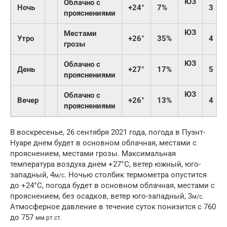
ЮЗ
Облачно с
Ночь
+24°
7%
3
прояснениями
ЮЗ
Местами
Утро
+26°
35%
4
грозы
ЮЗ
Облачно с
День
+27°
17%
5
прояснениями
ЮЗ
Облачно с
Вечер
+26°
13%
4
прояснениями
В воскресенье, 26 сентября 2021 года, погода в Пуэнт-
Нуаре днем будет в основном облачная, местами с
прояснением, местами грозы. Максимальная
температура воздуха днем +27°C, ветер южный, юго-
западный, 4
. Ночью столбик термометра опустится
м/с
до +24°C, погода будет в основном облачная, местами с
прояснением, без осадков, ветер юго-западный, 3
.
м/с
Атмосферное давление в течение суток понизится с 760
до 757
мм.рт.ст.