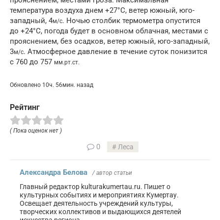
температура воздуха днем +27°C, ветер южный, юго-
западный, 4
. Ночью столбик термометра опустится
м/с
до +24°C, погода будет в основном облачная, местами с
прояснением, без осадков, ветер южный, юго-западный,
3
. Атмосферное давление в течение суток понизится
м/с
с 760 до 757
мм.рт.ст.
Обновлено 10ч. 56мин. назад
Рейтинг
( Пока оценок нет )
0
Леса
Александра Белова
/ автор статьи
Главный редактор kulturakumertau.ru. Пишет о
культурных событиях и мероприятиях Кумертау.
Освещает деятельность учреждений культуры,
творческих коллективов и выдающихся деятелей
искусства региона.