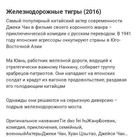
Железнодорожные тигры (2016)
Самый популярный китайский актер современности
Джеки Чан в фильме своего коронного жанра –
приключенческой комедии с русским переводом. В 1941
году японские агрессоры оккупируют страны в Юго-
Восточной Азии
Ма Юань, работник железной дороги, ведущей к
стратегически важному Нанкину, собирает группу
храбрецов-патриотов. Они нападают на японских
солдат и крадут из вагонов продовольствие, раздавая
его голодающим китайцам
Однажды они решаются на серьезную диверсию –
подрыв железнодорожного моста.
Оригинальное названиеTie dao fei huЖанрБоевик,
комедия, приключения, семейный,
военныйАктерыДжеки Чан, Хуан Цзытао, Джейси Чан…