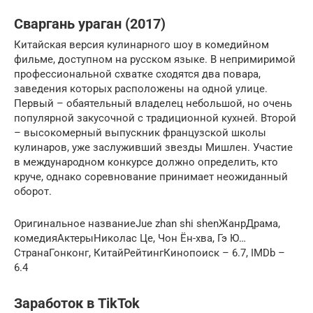
Сваргань ураган (2017)
Китайская версия кулинарного шоу в комедийном
фильме, доступном на русском языке. В непримиримой
профессиональной схватке сходятся два повара,
заведения которых расположены на одной улице.
Первый – обаятельный владелец небольшой, но очень
популярной закусочной с традиционной кухней. Второй
– высокомерный выпускник французской школы
кулинаров, уже заслуживший звезды Мишлен. Участие
в международном конкурсе должно определить, кто
круче, однако соревнование принимает неожиданный
оборот.
Оригинальное названиеJue zhan shi shenЖанрДрама,
комедияАктерыНиколас Це, Чон Ён-хва, Гэ Ю…
СтранаГонконг, КитайРейтингКинопоиск – 6.7, IMDb –
6.4
Заработок в TikTok