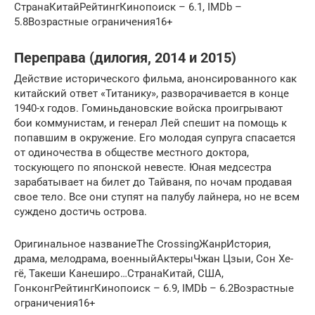
СтранаКитайРейтингКинопоиск – 6.1, IMDb –
5.8Возрастные ограничения16+
Переправа (дилогия, 2014 и 2015)
Действие исторического фильма, анонсированного как
китайский ответ «Титанику», разворачивается в конце
1940-х годов. Гоминьдановские войска проигрывают
бои коммунистам, и генерал Лей спешит на помощь к
попавшим в окружение. Его молодая супруга спасается
от одиночества в обществе местного доктора,
тоскующего по японской невесте. Юная медсестра
зарабатывает на билет до Тайваня, по ночам продавая
свое тело. Все они ступят на палубу лайнера, но не всем
суждено достичь острова.
Оригинальное названиеThe CrossingЖанрИстория,
драма, мелодрама, военныйАктерыЧжан Цзыи, Сон Хе-
гё, Такеши Канеширо…СтранаКитай, США,
ГонконгРейтингКинопоиск – 6.9, IMDb – 6.2Возрастные
ограничения16+