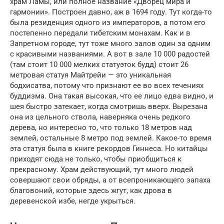
храм Ламы, или полное название «Дворец мира и
гармонии». Построен давно, аж в 1694 году. Тут когда-то
была резиденция одного из императоров, а потом его
постепенно передали тибетским монахам. Как и в
Запретном городе, тут тоже много залов один за одним
с красивыми названиями. А вот в зале 10 000 радостей
(там стоит 10 000 мелких статуэток будд) стоит 26
метровая статуя Майтрейи — это уникальная
бодхисатва, потому что признают ее во всех течениях
буддизма. Она такая высокая, что ее лицо едва видно, и
шея быстро затекает, когда смотришь вверх. Вырезана
она из цельного ствола, наверняка очень редкого
дерева, но интересно то, что только 18 метров над
землей, остальные 8 метро под землей. Какое-то время
эта статуя была в книге рекордов Гиннеса. Но китайцы
приходят сюда не только, чтобы приобщиться к
прекрасному. Храм действующий, тут много людей
совершают свои обряды, а от всепроникающего запаха
благовоний, которые здесь жгут, как дрова в
деревенской избе, негде укрыться.