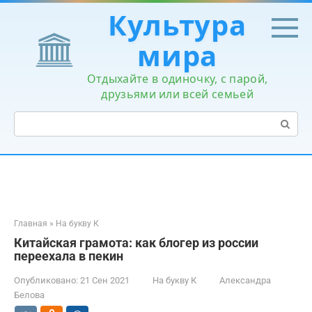
Перейти
Культура
к
контенту
мира
Отдыхайте в одиночку, с парой,
друзьями или всей семьей
Поиск:
Главная
»
На букву К
Китайская грамота: как блогер из россии
переехала в пекин
Опубликовано:
21 Сен 2021
На букву К
Александра
Белова