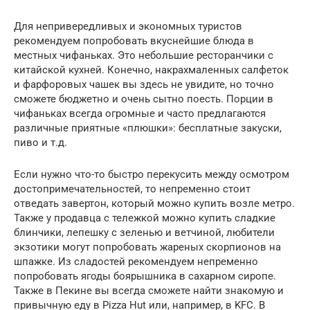
Для непривередливых и экономных туристов
рекомендуем попробовать вкуснейшие блюда в
местных чифаньках. Это небольшие ресторанчики с
китайской кухней. Конечно, накрахмаленных салфеток
и фарфоровых чашек вы здесь не увидите, но точно
сможете бюджетно и очень сытно поесть. Порции в
чифаньках всегда огромные и часто предлагаются
различные приятные «плюшки»: бесплатные закуски,
пиво и т.д.
Если нужно что-то быстро перекусить между осмотром
достопримечательностей, то непременно стоит
отведать завертон, который можно купить возле метро.
Также у продавца с тележкой можно купить сладкие
блинчики, лепешку с зеленью и ветчиной, любители
экзотики могут попробовать жареных скорпионов на
шпажке. Из сладостей рекомендуем непременно
попробовать ягоды боярышника в сахарном сиропе.
Также в Пекине вы всегда сможете найти знакомую и
привычную еду в Pizza Hut или, например, в KFC. В