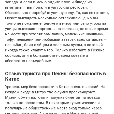
запада. А если в меню видите плов и блюда из
ягнятины – вы попали в уйгурский ресторан.
Обязательно попробуйте уличную еду. То, как ее готовят,
может выглядеть несколько отталкивающе, но вы
точно не пожалеете. Ближе к вечеру или рано утром на
улицы выезжают торговцы на тележках, которые прямо
на месте приготовят вам лапшу, маленькие шашлыки,
тофу, пельмени или любимый завтрак всех китайцев –
цзяньбин, блин с яйцом и зеленым луком, в который
иногда также кладут мясо. Только избегайте в Пекине
сосисок, они в большинстве своем соевые и
абсолютно несъедобные.
Отзыв туриста про Пекин: безопасность в
Китае
Уровень мер безопасности в Китае очень высокий. На
каждом входе в метро твою сумку просканируют.
Музеи, обмен валюты и покупка билетов на поезда
только по паспортам. В некоторые туристические и
популярные общественные места вход только через
металлоискатели. А когда пошел в Национальный