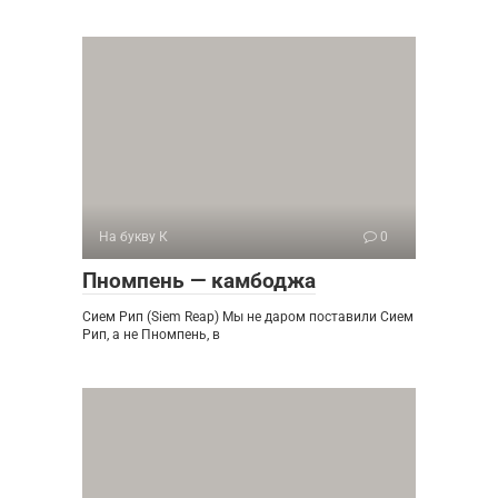
На букву К
0
Пномпень — камбоджа
Сием Рип (Siem Reap) Мы не даром поставили Сием
Рип, а не Пномпень, в