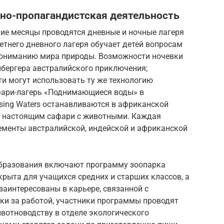
но-пропагандистская деятельность
тние месяцы проводятся дневные и ночные лагеря
летнего дневного лагеря обучает детей вопросам
пониманию мира природы. Возможности ночевки
бергера австралийского приключения;
сти могут использовать ту же технологию
афари-лагерь «Поднимающиеся воды» в
sing Waters останавливаются в африканской
я настоящим сафари с животными. Каждая
лементы австралийской, индейской и африканской
образования включают программу зоопарка
крыта для учащихся средних и старших классов, а
заинтересованы в карьере, связанной с
и за работой, участники программы проводят
ивотноводству в отделе экологического