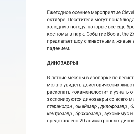
Ежегодное осеннее мероприятие Clevel
октябре. Посетители могут понаблюд
холодную погоду, которые все еще бро
костюмы в парк. Событие Boo at the 
предлагает шоу с животными, живые в
падением.
ДИНОЗАВРЫ!
В летние месяцы в зоопарке по лесис
можно увидеть доисторических живот
раскопать «окаменелости» и узнать о
экспонируются динозавры со всего м
птеранодон
,
омейзавр
,
дилофозавр
,
б
кентрозавр
,
брахиозавр
, зухомимус и
представлено 20 аниматронных диноз