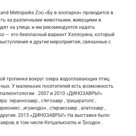
and Metroparks Zoo «Бу в зоопарке» проводится в
ать за различными животными, живущими в
дят на улице, и им рекомендуется надеть
Zoo — это безопасный вариант Хэллоуина, который
ыступления и другие мероприятия, связанные с
той тропинке вокруг озера водоплавающих птиц
ных. У маленьких посетителей есть возможность
 палеонтологии . 2007 и 2010 «ДИНОЗАВРЫ!»
ира:
тираннозавр
,
стегозавр
,
трицератопс
,
арионикс
,
игуанодон
,
стиракозавр
,
апатозавр
,
 другие. 2013 «ДИНОЗАВРЫ!» На выставке было
авров, в том числе
Кетцалькоатль
и
Троодон
.