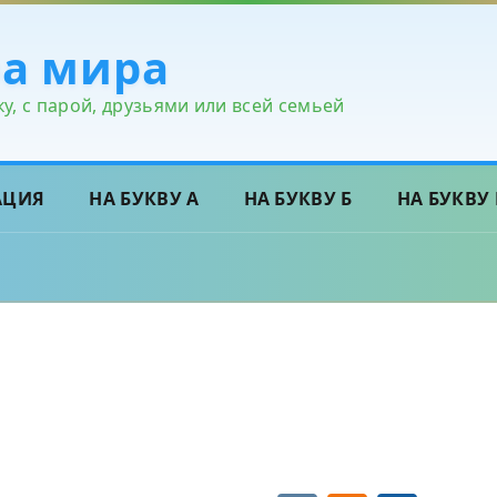
ра мира
у, с парой, друзьями или всей семьей
АЦИЯ
НА БУКВУ А
НА БУКВУ Б
НА БУКВУ 