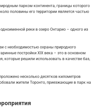
риродным парком континента, границы которого
около половины его территории является частью
 одноименной реки в озеро Онтарио – одного из
язи с необходимостью охраны природного
таринные постройки XIX века – это в основном
, которые решили использовать в качестве баз,
 проложено несколько десятков километров
бовали жители Торонто, приезжающие в парк на
ероприятия