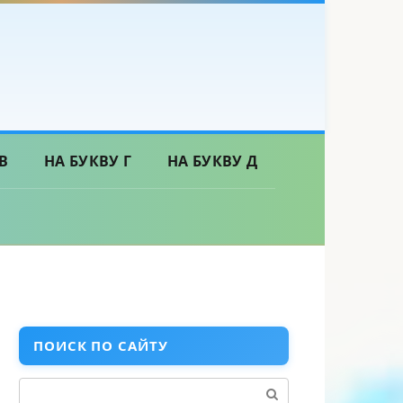
В
НА БУКВУ Г
НА БУКВУ Д
ПОИСК ПО САЙТУ
Поиск: