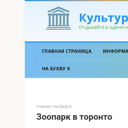
Перейти
к
Культу
контенту
Отдыхайте в одиночк
ГЛАВНАЯ СТРАНИЦА
ИНФОРМ
НА БУКВУ К
Главная
»
На букву К
Зоопарк в торонто