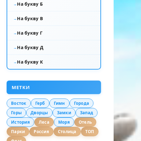
На букву Б
На букву В
На букву Г
На букву Д
На букву К
МЕТКИ
Восток
Герб
Гимн
Города
Горы
Дворцы
Замки
Запад
История
Леса
Моря
Отель
Парки
Россия
Столица
ТОП