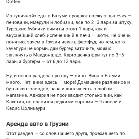
Coffee.
Из «уличной» еды в Батуми продают свежую выпечку —
пеновани, имерули и лобиани, все по 2–3 лари за штуку.
Турецкие бублики симиты стоят 1 лари, как и
вкуснейший хлеб, испеченный в печи — шоти. Не очень
понятно, зачем в Грузии искать фастфуд, но тем, кого
хачапури не корми, дай бургер заточить, можно
заглянуть в Макдоналдс. Картошечка фри тут по 3–5
лари, а бургеры — от 6 до 12 лари.
Ну, и венец раздела про еду — вино. Вина в Батуми
много. Нет, вина здесь — море! Домашнее разливное и
бутылки с заводов, чача и коньяк есть в любом
магазине. Аджария не производит столько вин, как
Кахетия, но славится редкими сортами — Чхавери и
Кедис Цоликаури.
Аренда авто в Грузии
Этот раздел — со слов нашего друга, проехавшего по