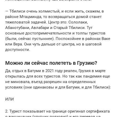
— Тбилиси очень холмистый, и если жить, скажем, в
районе Мтацминда, то возвращаться домой станет
тяжеловатой задачей. Центр это: Сололаки,
Абанотубани, Авлабари и Старый Тбилиси. Тут
основные достопримечательности и толпы туристов
(были, сейчас пустыннее). Поспокойнее в районах Ваке
или Вера. Они чуть дальше от центра, но в шаговой
доступности.
Можно ли сейчас полететь в Грузию?
Да, отдых в Батуми в 2021 году реален, Грузия в марте
открылась для всех туристов. Но так как пандемия еще
не миновала, въезд разрешен на определенных
условиях (они одинаковы и для Батуми, и для Тбилиси):
ИЛИ
2. Турист показывает на границе оригинал сертификата
о вакцинации (спутник подходит) и его перевод на