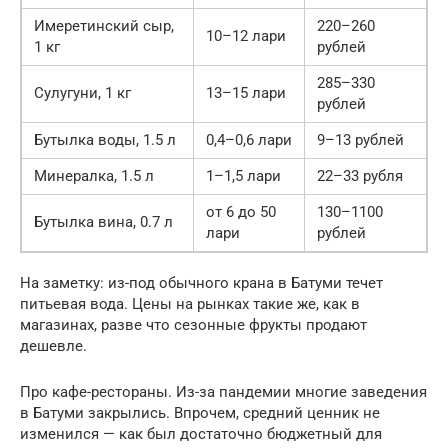
Имеретинский сыр,
220–260
10–12 лари
1 кг
рублей
285–330
Сулугуни, 1 кг
13–15 лари
рублей
Бутылка воды, 1.5 л
0,4–0,6 лари
9–13 рублей
Минералка, 1.5 л
1–1,5 лари
22–33 рубля
от 6 до 50
130–1100
Бутылка вина, 0.7 л
лари
рублей
На заметку: из-под обычного крана в Батуми течет
питьевая вода. Цены на рынках такие же, как в
магазинах, разве что сезонные фрукты продают
дешевле.
Про кафе-рестораны. Из-за пандемии многие заведения
в Батуми закрылись. Впрочем, средний ценник не
изменился — как был достаточно бюджетный для