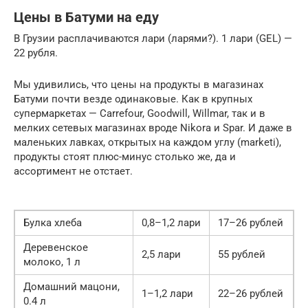
Цены в Батуми на еду
В Грузии расплачиваются лари (ларями?). 1 лари (GEL) —
22 рубля.
Мы удивились, что цены на продукты в магазинах
Батуми почти везде одинаковые. Как в крупных
супермаркетах — Carrefour, Goodwill, Willmar, так и в
мелких сетевых магазинах вроде Nikora и Spar. И даже в
маленьких лавках, открытых на каждом углу (marketi),
продукты стоят плюс-минус столько же, да и
ассортимент не отстает.
Булка хлеба
0,8–1,2 лари
17–26 рублей
Деревенское
2,5 лари
55 рублей
молоко, 1 л
Домашний мацони,
1–1,2 лари
22–26 рублей
0.4 л