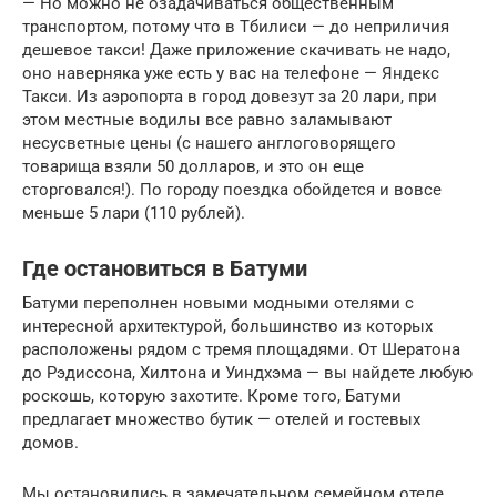
— Но можно не озадачиваться общественным
транспортом, потому что в Тбилиси — до неприличия
дешевое такси! Даже приложение скачивать не надо,
оно наверняка уже есть у вас на телефоне — Яндекс
Такси. Из аэропорта в город довезут за 20 лари, при
этом местные водилы все равно заламывают
несусветные цены (с нашего англоговорящего
товарища взяли 50 долларов, и это он еще
сторговался!). По городу поездка обойдется и вовсе
меньше 5 лари (110 рублей).
Где остановиться в Батуми
Батуми переполнен новыми модными отелями с
интересной архитектурой, большинство из которых
расположены рядом с тремя площадями. От Шератона
до Рэдиссона, Хилтона и Уиндхэма — вы найдете любую
роскошь, которую захотите. Кроме того, Батуми
предлагает множество бутик — отелей и гостевых
домов.
Мы остановились в замечательном семейном отеле,