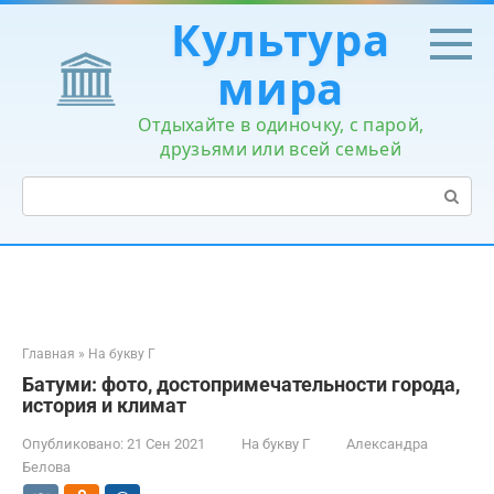
Перейти
Культура
к
контенту
мира
Отдыхайте в одиночку, с парой,
друзьями или всей семьей
Поиск:
Главная
»
На букву Г
Батуми: фото, достопримечательности города,
история и климат
Опубликовано:
21 Сен 2021
На букву Г
Александра
Белова