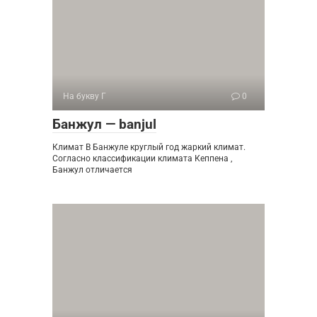
На букву Г
0
Банжул — banjul
Климат В Банжуле круглый год жаркий климат.
Согласно классификации климата Кеппена ,
Банжул отличается