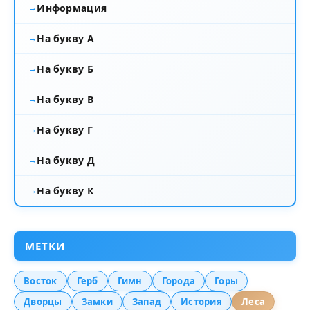
Информация
На букву А
На букву Б
На букву В
На букву Г
На букву Д
На букву К
МЕТКИ
Восток
Герб
Гимн
Города
Горы
Дворцы
Замки
Запад
История
Леса