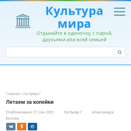
Перейти
Культура
к
контенту
мира
Отдыхайте в одиночку, с парой,
друзьями или всей семьей
Поиск:
Главная
»
На букву Г
Летаем за копейки
Опубликовано:
21 Сен 2021
На букву Г
Александра
Белова