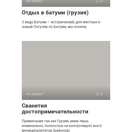
На букву Г
0
Отдых в батуми (грузия)
3 вида Батуми — исторический, для местных и
новый Погуляв по Батуми, мы поняли,
На букву Г
0
Сванетия
достопримечательности
Примечания так как Грузия, имея лишь
номинально, полностью не контролирует все 6
муниципалитетов (районов)