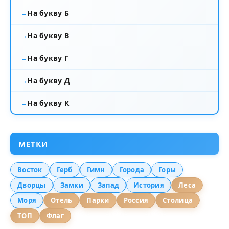
На букву Б
На букву В
На букву Г
На букву Д
На букву К
МЕТКИ
Восток
Герб
Гимн
Города
Горы
Дворцы
Замки
Запад
История
Леса
Моря
Отель
Парки
Россия
Столица
ТОП
Флаг