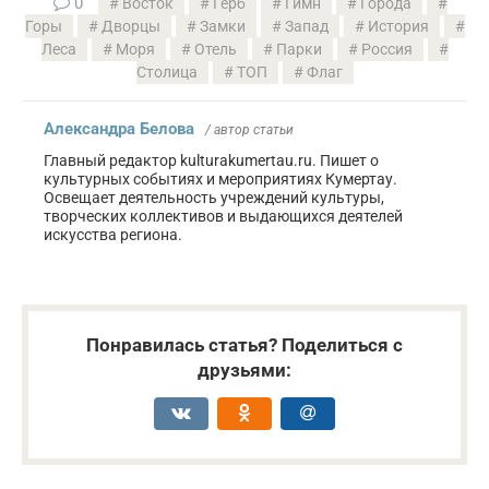
0
Восток
Герб
Гимн
Города
Горы
Дворцы
Замки
Запад
История
Леса
Моря
Отель
Парки
Россия
Столица
ТОП
Флаг
Александра Белова
/ автор статьи
Главный редактор kulturakumertau.ru. Пишет о
культурных событиях и мероприятиях Кумертау.
Освещает деятельность учреждений культуры,
творческих коллективов и выдающихся деятелей
искусства региона.
Понравилась статья? Поделиться с
друзьями: