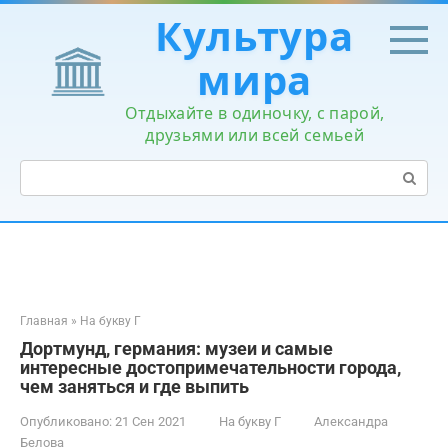
Перейти
Культура
к
контенту
мира
Отдыхайте в одиночку, с парой,
друзьями или всей семьей
Поиск:
Главная
»
На букву Г
Дортмунд, германия: музеи и самые
интересные достопримечательности города,
чем заняться и где выпить
Опубликовано:
21 Сен 2021
На букву Г
Александра
Белова