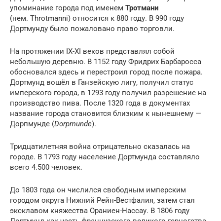
упоминание города под именем
Тротмани
(нем. Throtmanni) относится к 880 году. В 990 году
Дортмунду было пожаловано право торговли.
На протяжении IX-XI веков представлял собой
небольшую деревню. В 1152 году Фридрих Барбаросса
обосновался здесь и перестроил город после пожара.
Дортмунд вошёл в Ганзейскую лигу, получил статус
имперского города, в 1293 году получил разрешение на
производство пива. После 1320 года в документах
название города становится близким к нынешнему —
Дорпмунде (
Dorpmunde
).
Тридцатилетняя война отрицательно сказалась на
городе. В 1793 году население Дортмунда составляло
всего 4.500 человек.
До 1803 года он числился свободным имперским
городом округа Нижний Рейн-Вестфалия, затем стал
эксклавом княжества Ораниен-Нассау. В 1806 году
Дортмунд как часть французского великого герцогства