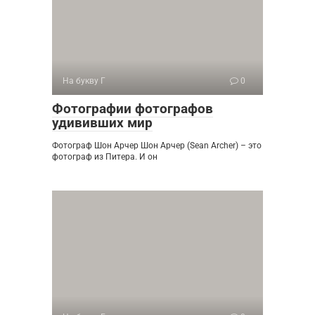
На букву Г
0
Фотографии фотографов
удививших мир
Фотограф Шон Арчер Шон Арчер (Sean Archer) – это
фотограф из Питера. И он