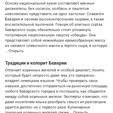
Основу национальной кухни составляют мясные
деликатесы, без сосисок, колбасы и паштетов
невозможно представить ни одно застолье. Славится
Бавария и своими высококлассными сырами, а также
восхитительной выпечкой. Говоря об элитных сортах
баварского сыра, обязательно стоит упомянуть
популярную национальную закуску «обацда». Она
представляет собой нежнейшую кремообразную массу
из свежего сливочного масла и тертого сыра, в которую
… Открыть
Традиции и колорит Баварии
Отличает коренных жителей и особый диалект, понять
который будет непросто даже тем, кто прекрасно
владеет немецким языком. Чтобы проверить свои
навыки, достаточно отправиться на рыночную площадь
любого баварского городка и послушать, как общаются
между собой коренные жители. Эксперты отмечают, что
даже носителям языка разобрать смысл их разговоров
удается далеко не с первого раза. Кулинарные
традиции коренных жителей также … Открыть