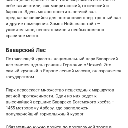
себе такие стили, как мавританский, готический и
барокко. Здесь можно посетить певчий зал,
предназначавшийся для постановки опер, тронный зал
и другие помещения. Замок Нойшванштайн —
удивительное, неповторимое и необыкновенно
красивое место.
Баварский Лес
Потрясающей красоты национальный парк Баварский
лес тянется вдоль границы Германии с Чехией. Это
самый крупный в Европе лесной массив, он охраняется
государством.
Парк пересекает множество пешеходных маршрутов
разной протяженности. Один из них ведет к
высочайшей вершине Баварско-Богемского хребта –
1455-метровому Арберу, где расположен
популярнейший горнолыжный курорт.
Обязательно нужно пройти по прогулочной тропе в