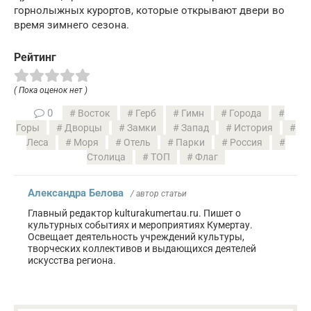
горнолыжных курортов, которые открывают двери во
время зимнего сезона.
Рейтинг
( Пока оценок нет )
0
Восток
Герб
Гимн
Города
Горы
Дворцы
Замки
Запад
История
Леса
Моря
Отель
Парки
Россия
Столица
ТОП
Флаг
Александра Белова
/ автор статьи
Главный редактор kulturakumertau.ru. Пишет о
культурных событиях и мероприятиях Кумертау.
Освещает деятельность учреждений культуры,
творческих коллективов и выдающихся деятелей
искусства региона.