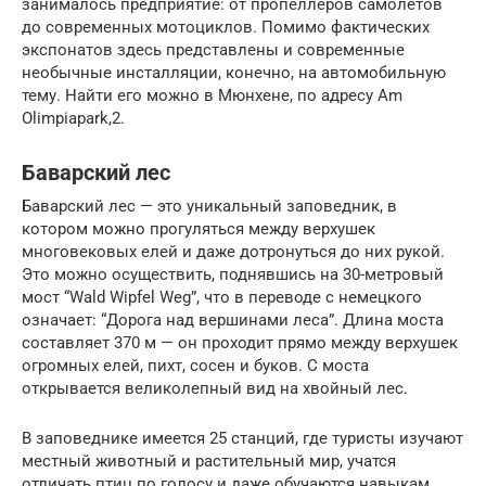
занималось предприятие: от пропеллеров самолетов
до современных мотоциклов. Помимо фактических
экспонатов здесь представлены и современные
необычные инсталляции, конечно, на автомобильную
тему. Найти его можно в Мюнхене, по адресу Am
Olimpiapark,2.
Баварский лес
Баварский лес — это уникальный заповедник, в
котором можно прогуляться между верхушек
многовековых елей и даже дотронуться до них рукой.
Это можно осуществить, поднявшись на 30-метровый
мост “Wald Wipfel Weg”, что в переводе с немецкого
означает: “Дорога над вершинами леса”. Длина моста
составляет 370 м — он проходит прямо между верхушек
огромных елей, пихт, сосен и буков. С моста
открывается великолепный вид на хвойный лес.
В заповеднике имеется 25 станций, где туристы изучают
местный животный и растительный мир, учатся
отличать птиц по голосу и даже обучаются навыкам