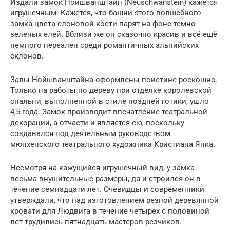
Издали замок Нойшванштайн (Neuschwanstein) кажется
игрушечным. Кажется, что башни этого волшебного
замка цвета слоновой кости парят на фоне темно-
зеленых елей. Вблизи же он сказочно красив и всё ещё
немного нереален среди романтичных альпийских
склонов.
Залы Нойшванштайна оформлены поистине роскошно.
Только на работы по дереву при отделке королевской
спальни, выполненной в стиле поздней готики, ушло
4,5 года. Замок производит впечатление театральной
декорации, а отчасти и является ею, поскольку
создавался под деятельным руководством
мюнхенского театрального художника Кристиана Янка.
Несмотря на кажущийся игрушечный вид, у замка
весьма внушительные размеры, да и строился он в
течение семнадцати лет. Очевидцы и современники
утверждали, что над изготовлением резной деревянной
кровати для Людвига в течение четырех с половиной
лет трудились пятнадцать мастеров-резчиков.