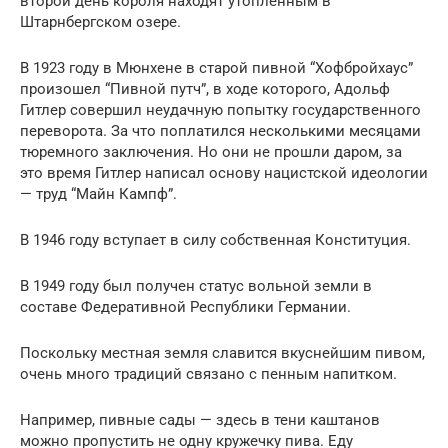
второй день короля находят утопленным в
Штарнбергском озере.
В 1923 году в Мюнхене в старой пивной “Хофбройхаус”
произошел “Пивной путч”, в ходе которого, Адольф
Гитлер совершил неудачную попытку государственного
переворота. За что поплатился несколькими месяцами
тюремного заключения. Но они не прошли даром, за
это время Гитлер написал основу нацистской идеологии
— труд “Майн Кампф”.
В 1946 году вступает в силу собственная Конституция.
В 1949 году был получен статус вольной земли в
составе Федеративной Республики Германии.
Поскольку местная земля славится вкуснейшим пивом,
очень много традиций связано с пенным напитком.
Например, пивные сады — здесь в тени каштанов
можно пропустить не одну кружечку пива. Еду