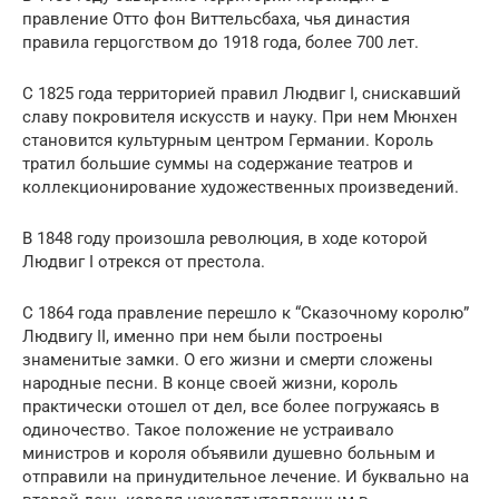
правление Отто фон Виттельсбаха, чья династия
правила герцогством до 1918 года, более 700 лет.
С 1825 года территорией правил Людвиг I, снискавший
славу покровителя искусств и науку. При нем Мюнхен
становится культурным центром Германии. Король
тратил большие суммы на содержание театров и
коллекционирование художественных произведений.
В 1848 году произошла революция, в ходе которой
Людвиг I отрекся от престола.
С 1864 года правление перешло к “Сказочному королю”
Людвигу II, именно при нем были построены
знаменитые замки. О его жизни и смерти сложены
народные песни. В конце своей жизни, король
практически отошел от дел, все более погружаясь в
одиночество. Такое положение не устраивало
министров и короля объявили душевно больным и
отправили на принудительное лечение. И буквально на