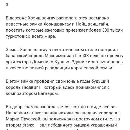
3
В деревне Хоэншвангау располагаются всемирно
известные замки Хоэншвангау и Нойшванштайн,
посетить которые ежегодно приезжает более 300 тысяч
туристов со всего мира.
Замок Хоэншвангау в неоготическом стиле построил
баварский король Максимилиан II в XIX веке по проекту
архитектора Доменико Куальо. Здание использовалось
в качестве летней резиденции королевской семьи.
В этом замке проводил свои юные годы будущий
король Людвиг II, который здесь познакомился с
композитором Вагнером.
Во дворе замка располагается фонтан в виде лебедя.
На первом этаже здания находится спальня королевы
Марии Прусской, выполненная в восточном стиле. На
втором этаже – зал лебединого рыцаря, украшенный