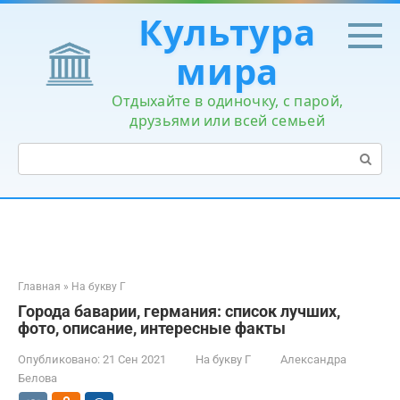
Перейти
Культура
к
контенту
мира
Отдыхайте в одиночку, с парой,
друзьями или всей семьей
Поиск:
Главная
»
На букву Г
Города баварии, германия: список лучших,
фото, описание, интересные факты
Опубликовано:
21 Сен 2021
На букву Г
Александра
Белова