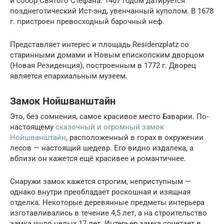
и собор Святого Стефана. 1407 годом датируется
позднеготический Ист-энд, увенчанный куполом. В 1678
г. пристроен превосходный барочный неф.
Представляет интерес и площадь Residenzplatz со
старинными домами и Новым епископским дворцом
(Новая Резиденция), построенным в 1772 г. Дворец
является епархиальным музеем.
Замок Нойшванштайн
Это, без сомнения, самое красивое место Баварии. По-
настоящему
сказочный и огромный замок
Нойшванштайн
, расположенный в горах в окружении
лесов — настоящий шедевр. Его видно издалека, а
вблизи он кажется ещё красивее и романтичнее.
Снаружи замок кажется строгим, неприступным —
однако внутри преобладает роскошная и изящная
отделка. Некоторые деревянные предметы интерьера
изготавливались в течение 4,5 лет, а на строительство
замка ушло целых 17 лет. Интерьер замка сочетает в