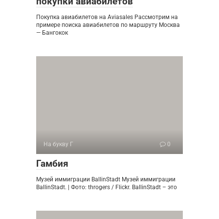
покупки авиабилетов
Покупка авиабилетов на Aviasales Рассмотрим на
примере поиска авиабилетов по маршруту Москва
— Бангокок
На букву Г
0
Гамбия
Музей иммиграции BallinStadt Музей иммиграции
BallinStadt. | Фото: throgers / Flickr. BallinStadt – это