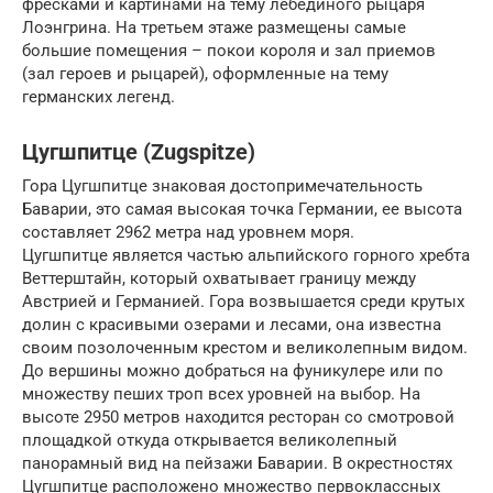
фресками и картинами на тему лебединого рыцаря
Лоэнгрина. На третьем этаже размещены самые
большие помещения – покои короля и зал приемов
(зал героев и рыцарей), оформленные на тему
германских легенд.
Цугшпитце (Zugspitze)
Гора Цугшпитце знаковая достопримечательность
Баварии, это самая высокая точка Германии, ее высота
составляет 2962 метра над уровнем моря.
Цугшпитце является частью альпийского горного хребта
Веттерштайн, который охватывает границу между
Австрией и Германией. Гора возвышается среди крутых
долин с красивыми озерами и лесами, она известна
своим позолоченным крестом и великолепным видом.
До вершины можно добраться на фуникулере или по
множеству пеших троп всех уровней на выбор. На
высоте 2950 метров находится ресторан со смотровой
площадкой откуда открывается великолепный
панорамный вид на пейзажи Баварии. В окрестностях
Цугшпитце расположено множество первоклассных