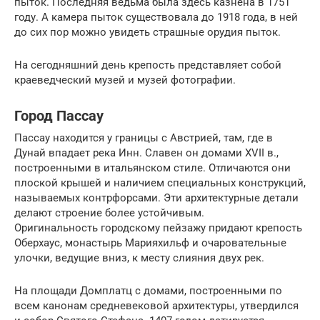
пыток. Последняя ведьма была здесь казнена в 1751
году. А камера пыток существовала до 1918 года, в ней
до сих пор можно увидеть страшные орудия пыток.
На сегодняшний день крепость представляет собой
краеведческий музей и музей фотографии.
Город Пассау
Пассау находится у границы с Австрией, там, где в
Дунай впадает река Инн. Славен он домами XVII в.,
построенными в итальянском стиле. Отличаются они
плоской крышей и наличием специальных конструкций,
называемых контрфорсами. Эти архитектурные детали
делают строение более устойчивым.
Оригинальность городскому пейзажу придают крепость
Оберхаус, монастырь Марияхильф и очаровательные
улочки, ведущие вниз, к месту слияния двух рек.
На площади Домплатц с домами, построенными по
всем канонам средневековой архитектуры, утвердился