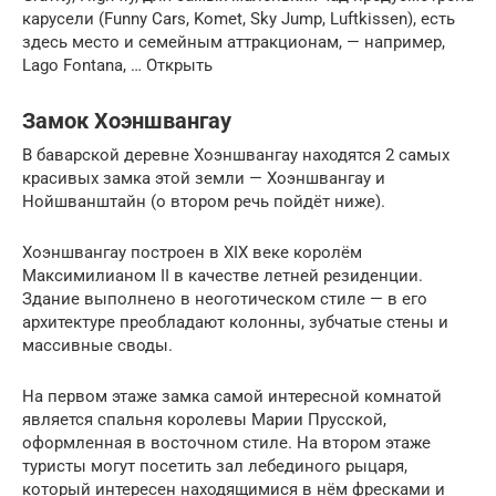
карусели (Funny Cars, Komet, Sky Jump, Luftkissen), есть
здесь место и семейным аттракционам, — например,
Lago Fontana, … Открыть
Замок Хоэншвангау
В баварской деревне Хоэншвангау находятся 2 самых
красивых замка этой земли — Хоэншвангау и
Нойшванштайн (о втором речь пойдёт ниже).
Хоэншвангау построен в XIX веке королём
Максимилианом II в качестве летней резиденции.
Здание выполнено в неоготическом стиле — в его
архитектуре преобладают колонны, зубчатые стены и
массивные своды.
На первом этаже замка самой интересной комнатой
является спальня королевы Марии Прусской,
оформленная в восточном стиле. На втором этаже
туристы могут посетить зал лебединого рыцаря,
который интересен находящимися в нём фресками и