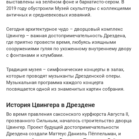
выставлены на зелёном фоне и бархатисто-сером. В
2019 году обустроили Музей скульптуры с коллекциями
античных и средневековых изваяний.
Сегодня архитектурное чудо – дворцовый комплекс
Цвингер – важная достопримечательность Дрездена,
где приятно провести время, любуясь изящными
сооружениями гуляя по ухоженному внутреннему двору
с фонтанами и клумбами.
Традиция музея – симфонические концерты в залах,
которые проводят музыканты Дрезденской оперы.
Музыкальная программа каждого концерта
посвящается одной из знаменитых картин собрания.
История Цвингера в Дрездене
Во время правления саксонского курфюрста Августа II,
прозванного Сильным, началось строительство дворца
Цвингер. Проект будущей достопримечательности
Дрездена создали Маттеус Даниэль Пёппельман, и