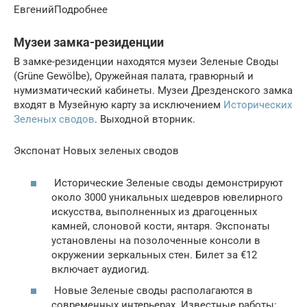
ЕвгенийПодробнее
Музеи замка-резиденции
В замке-резиденции находятся музеи Зеленые Своды
(Grüne Gewölbe), Оружейная палата, гравюрный и
нумизматический кабинеты. Музеи Дрезденского замка
входят в Музейную карту за исключением
Исторических
Зеленых сводов
. Выходной вторник.
Экспонат Новых зеленых сводов
Исторические Зеленые своды демонстрируют
около 3000 уникальных шедевров ювелирного
искусства, выполненных из драгоценных
камней, слоновой кости, янтаря. Экспонаты
установлены на позолоченные консоли в
окружении зеркальных стен. Билет за €12
включает аудиогид.
Новые Зеленые своды располагаются в
современных интерьерах. Известные работы: