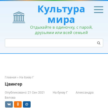
Перейти
Культура
к
контенту
мира
Отдыхайте в одиночку, с парой,
друзьями или всей семьей
Поиск:
Главная
»
На букву Г
Цвингер
Опубликовано:
21 Сен 2021
На букву Г
Александра
Белова