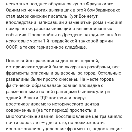
несколько позднее обрушился купол Фрауэнкирхе.
Одним из немногих выживших в этой бомбардировке
стал американский писатель Курт Воннегут,
впоследствии написавший знаменитый роман «Бойня
номер пять», рассказывающий о вышеописанных
событиях. После войны в Дрездене находился штаб и
некоторые части 1-й гвардейской танковой армии
СССР, а также гарнизонное кладбище.
После войны развалины дворцов, церквей,
исторических зданий были аккуратно разобраны, все
фрагменты описаны и вывезены за город. Остальные
развалины были просто снесены. На месте города
фактически образовалась ровная площадка с
размеченными на ней границами бывших улиц и
зданий. Власти ГДР построили вокруг
восстанавливаемого исторического центра
современные (на тот период) проспекты и
многоэтажные здания. Восстановление центра заняло
почти сорок лет — для этого, по возможности,
использовались уцелевшие фрагменты, недостающие