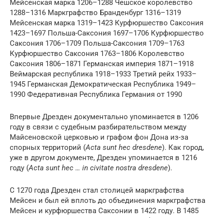
Мейсенская марка 1206–1288 Чешское королевство
1288–1316 Маркграфство Бранденбург 1316–1319
Мейсенская марка 1319–1423 Курфюршество Саксония
1423–1697 Польша-Саксония 1697–1706 Курфюршество
Саксония 1706–1709 Польша-Саксония 1709–1763
Курфюршество Саксония 1763–1806 Королевство
Саксония 1806–1871 Германская империя 1871–1918
Веймарская республика 1918–1933 Третий рейх 1933–
1945 Германская Демократическая Республика 1949–
1990 Федеративная Республика Германия от 1990
Впервые Дрезден документально упоминается в 1206
году в связи с судебным разбирательством между
Майсеновской церковью и графом фон Дона из-за
спорных территорий (
Acta sunt hec dresdene
). Как город,
уже в другом документе, Дрезден упоминается в 1216
году (
Acta sunt hec … in civitate nostra dresdene
).
С 1270 года Дрезден стал столицей маркграфства
Мейсен и был ей вплоть до объединения маркграфства
Мейсен и курфюршества Саксонии в 1422 году. В 1485