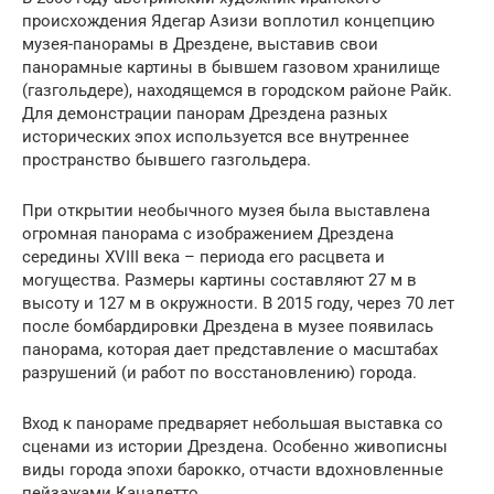
происхождения Ядегар Азизи воплотил концепцию
музея-панорамы в Дрездене, выставив свои
панорамные картины в бывшем газовом хранилище
(газгольдере), находящемся в городском районе Райк.
Для демонстрации панорам Дрездена разных
исторических эпох используется все внутреннее
пространство бывшего газгольдера.
При открытии необычного музея была выставлена
огромная панорама с изображением Дрездена
середины XVIII века – периода его расцвета и
могущества. Размеры картины составляют 27 м в
высоту и 127 м в окружности. В 2015 году, через 70 лет
после бомбардировки Дрездена в музее появилась
панорама, которая дает представление о масштабах
разрушений (и работ по восстановлению) города.
Вход к панораме предваряет небольшая выставка со
сценами из истории Дрездена. Особенно живописны
виды города эпохи барокко, отчасти вдохновленные
пейзажами Каналетто.