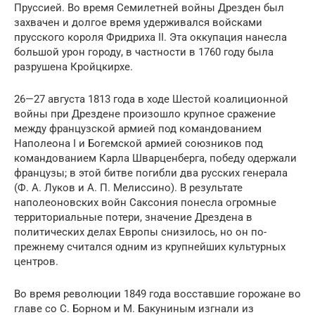
Пруссией. Во время Семилетней войны Дрезден был
захвачен и долгое время удерживался войсками
прусского короля Фридриха II. Эта оккупация нанесла
большой урон городу, в частности в 1760 году была
разрушена Кройцкирхе.
26—27 августа 1813 года в ходе Шестой коалиционной
войны при Дрездене произошло крупное сражение
между французской армией под командованием
Наполеона I и Богемской армией союзников под
командованием Карла Шварценберга, победу одержали
французы; в этой битве погибли два русских генерала
(Ф. А. Луков и А. П. Мелиссино). В результате
наполеоновских войн Саксония понесла огромные
территориальные потери, значение Дрездена в
политических делах Европы снизилось, но он по-
прежнему считался одним из крупнейших культурных
центров.
Во время революции 1849 года восставшие горожане во
главе со С. Борном и М. Бакуниным изгнали из