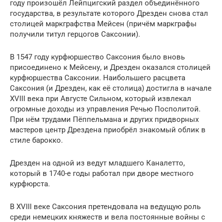
году произошёл Лейпцигский раздел объединённого
государства, в результате которого Дрезден снова стал
столицей маркграфства Мейсен (причём маркграфы
получили титул герцогов Саксонии).
В 1547 году курфюршество Саксония было вновь
присоединено к Мейсену, и Дрезден оказался столицей
курфюршества Саксонии. Наибольшего расцвета
Саксония (и Дрезден, как её столица) достигла в начале
XVIII века при Августе Сильном, который извлекал
огромные доходы из управления Речью Посполитой.
При нём трудами Пёппельмана и других придворных
мастеров центр Дрездена приобрёл знакомый облик в
стиле барокко.
Дрезден на одной из ведут младшего Каналетто,
который в 1740-е годы работал при дворе местного
курфюрста.
В XVIII веке Саксония претендовала на ведущую роль
среди немецких княжеств и вела постоянные войны с