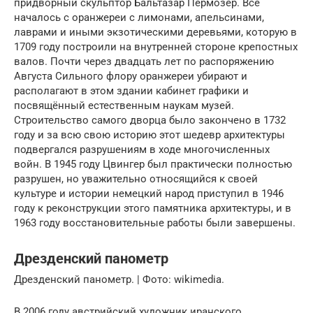
придворный скульптор Бальтазар Пермозер. Всё
началось с оранжереи с лимонами, апельсинами,
лаврами и иными экзотическими деревьями, которую в
1709 году построили на внутренней стороне крепостных
валов. Почти через двадцать лет по распоряжению
Августа Сильного флору оранжереи убирают и
располагают в этом здании кабинет графики и
посвящённый естественным наукам музей.
Строительство самого дворца было закончено в 1732
году и за всю свою историю этот шедевр архитектуры
подвергался разрушениям в ходе многочисленных
войн. В 1945 году Цвингер был практически полностью
разрушен, но уважительно относящийся к своей
культуре и истории немецкий народ приступил в 1946
году к реконструкции этого памятника архитектуры, и в
1963 году восстановительные работы были завершены.
Дрезденский панометр
Дрезденский панометр. | Фото: wikimedia.
В 2006 году австрийский художник иранского