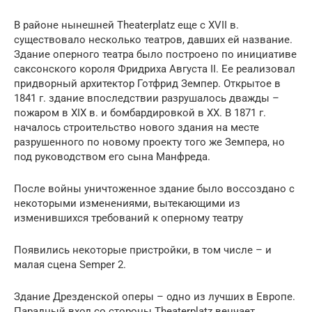
В районе нынешней Theaterplatz еще с XVII в.
существовало несколько театров, давших ей название.
Здание оперного театра было построено по инициативе
саксонского короля Фридриха Августа II. Ее реализовал
придворный архитектор Готфрид Земпер. Открытое в
1841 г. здание впоследствии разрушалось дважды –
пожаром в XIX в. и бомбардировкой в XX. В 1871 г.
началось строительство нового здания на месте
разрушенного по новому проекту того же Земпера, но
под руководством его сына Манфреда.
После войны уничтоженное здание было воссоздано с
некоторыми изменениями, вытекающими из
изменившихся требований к оперному театру
Появились некоторые пристройки, в том числе – и
малая сцена Semper 2.
Здание Дрезденской оперы – одно из лучших в Европе.
Парадный вход со стороны Theaterplatz венчает