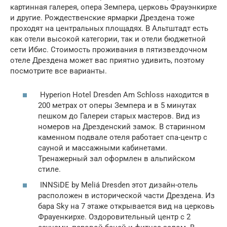
картинная галерея, опера Земпера, церковь Фрауэнкирхе
и другие. Рождественские ярмарки Дрездена тоже
проходят на центральных площадях. В Альтштадт есть
как отели высокой категории, так и отели бюджетной
сети Ибис. Стоимость проживания в пятизвездочном
отеле Дрездена может вас приятно удивить, поэтому
посмотрите все варианты.
Hyperion Hotel Dresden Am Schloss находится в
200 метрах от оперы Земпера и в 5 минутах
пешком до Галереи старых мастеров. Вид из
номеров на Дрезденский замок. В старинном
каменном подвале отеля работает спа-центр с
сауной и массажными кабинетами.
Тренажерный зал оформлен в альпийском
стиле.
INNSiDE by Meliá Dresden этот дизайн-отель
расположен в исторической части Дрездена. Из
бара Sky на 7 этаже открывается вид на церковь
Фрауенкирхе. Оздоровительный центр с 2