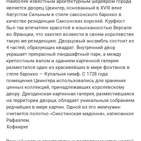
Наиболее известным архитектурным шедевром города
является дворец Цвингер, основанный в XVIII веке
Августом Сильным в стиле саксонского барокко в
качестве резиденции Саксонских королей. Курфюст
был так впечатлен красотой и изысканностью Версаля
во Франции, что захотел возвести в своем королевстве
такую же резиденцию. Дворцовый ансамбль состоит из
4 частей, образующих квадрат. Внутренний двор
украшает прекрасный ландшафтный парк, а между
крепостным валом и зданием картинной галереи
разместился один из красивейших в мире фонтанов в
стеле барокко — Купальня нимф. С 1728 года
помещения Цвингера использовались для хранения
ценных коллекций, принадлежавших королевскому
двору. Дрезденская картинная галерея, разместившаяся
на территории дворца, обладает уникальным собранием
редчайших в мире картин. Одной из его жемчужин
считается полотно «Сикстинская мадонна», написанное
Рафаэлем.
Хофкирхе