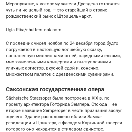
Мероприятие, к которому жители Дрездена готовятся
чуть ли не целый год, — это старейший в стране
рождественский рынок Штрицельмаркт.
Ugis Riba/shutterstock.com
С последних чисел ноября по 24 декабря город будто
погружается в настоящую волшебную сказку,
наполненную миллионами огней, нарядными елками,
многочисленными концертами и выступлениями
уличных артистов, вкусной едой и, конечно,
множеством палаток с дрезденскими сувенирами.
Саксонская государственная опера
Sächsische Staatsoper была построена в XIX в. по
проекту архитектора Готфрида Земпера. Отсюда – ее
второе название Semperoper в честь признания заслуг
зодчего. Здание расположено вблизи Замка-
резиденции и Цвингера, с фасадом Картинной галереи
которого оно находится в стилевом единстве.