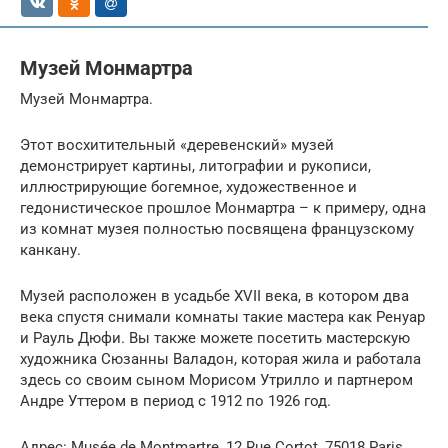
Музей Монмартра
Музей Монмартра.
Этот восхитительный «деревенский» музей
демонстрирует картины, литографии и рукописи,
иллюстрирующие богемное, художественное и
гедонистическое прошлое Монмартра – к примеру, одна
из комнат музея полностью посвящена французскому
канкану.
Музей расположен в усадьбе XVII века, в котором два
века спустя снимали комнаты такие мастера как Ренуар
и Рауль Дюфи. Вы также можете посетить мастерскую
художника Сюзанны Валадон, которая жила и работала
здесь со своим сыном Морисом Утрилло и партнером
Андре Уттером в период с 1912 по 1926 год.
Адрес: Musée de Montmartre, 12 Rue Cortot, 75018 Paris,