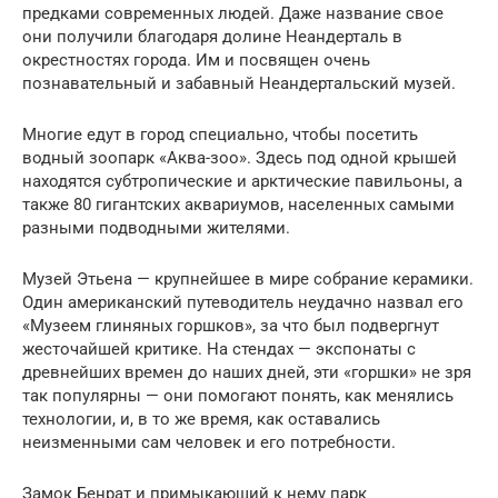
предками современных людей. Даже название свое
они получили благодаря долине Неандерталь в
окрестностях города. Им и посвящен очень
познавательный и забавный Неандертальский музей.
Многие едут в город специально, чтобы посетить
водный зоопарк «Аква-зоо». Здесь под одной крышей
находятся субтропические и арктические павильоны, а
также 80 гигантских аквариумов, населенных самыми
разными подводными жителями.
Музей Этьена — крупнейшее в мире собрание керамики.
Один американский путеводитель неудачно назвал его
«Музеем глиняных горшков», за что был подвергнут
жесточайшей критике. На стендах — экспонаты с
древнейших времен до наших дней, эти «горшки» не зря
так популярны — они помогают понять, как менялись
технологии, и, в то же время, как оставались
неизменными сам человек и его потребности.
Замок Бенрат и примыкающий к нему парк