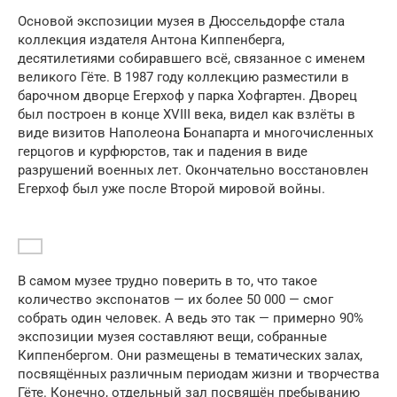
Основой экспозиции музея в Дюссельдорфе стала
коллекция издателя Антона Киппенберга,
десятилетиями собиравшего всё, связанное с именем
великого Гёте. В 1987 году коллекцию разместили в
барочном дворце Егерхоф у парка Хофгартен. Дворец
был построен в конце XVIII века, видел как взлёты в
виде визитов Наполеона Бонапарта и многочисленных
герцогов и курфюрстов, так и падения в виде
разрушений военных лет. Окончательно восстановлен
Егерхоф был уже после Второй мировой войны.
В самом музее трудно поверить в то, что такое
количество экспонатов — их более 50 000 — смог
собрать один человек. А ведь это так — примерно 90%
экспозиции музея составляют вещи, собранные
Киппенбергом. Они размещены в тематических залах,
посвящённых различным периодам жизни и творчества
Гёте. Конечно, отдельный зал посвящён пребыванию