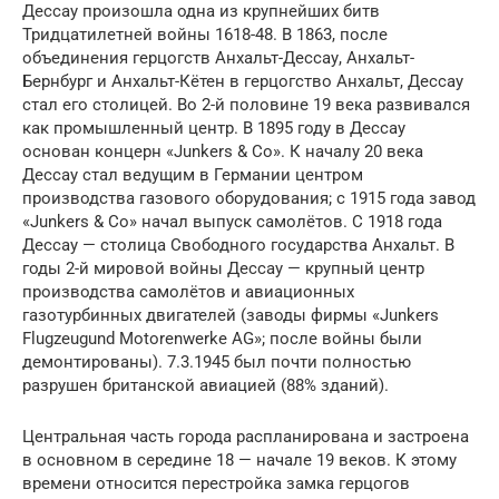
Дессау произошла одна из крупнейших битв
Тридцатилетней войны 1618-48. В 1863, после
объединения герцогств Анхальт-Дессау, Анхальт-
Бернбург и Анхальт-Кётен в герцогство Анхальт, Дессау
стал его столицей. Во 2-й половине 19 века развивался
как промышленный центр. В 1895 году в Дессау
основан концерн «Junkers & Со». К началу 20 века
Дессау стал ведущим в Германии центром
производства газового оборудования; с 1915 года завод
«Junkers & Со» начал выпуск самолётов. С 1918 года
Дессау — столица Свободного государства Анхальт. В
годы 2-й мировой войны Дессау — крупный центр
производства самолётов и авиационных
газотурбинных двигателей (заводы фирмы «Junkers
Flugzeugund Motorenwerke AG»; после войны были
демонтированы). 7.3.1945 был почти полностью
разрушен британской авиацией (88% зданий).
Центральная часть города распланирована и застроена
в основном в середине 18 — начале 19 веков. К этому
времени относится перестройка замка герцогов