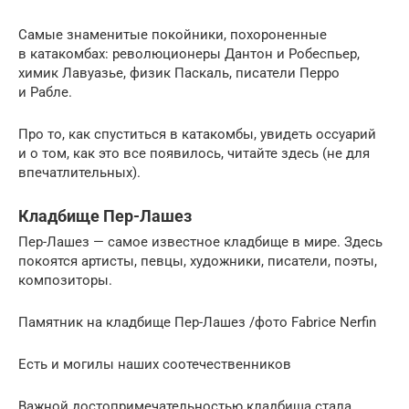
Самые знаменитые покойники, похороненные
в катакомбах: революционеры Дантон и Робеспьер,
химик Лавуазье, физик Паскаль, писатели Перро
и Рабле.
Про то, как спуститься в катакомбы, увидеть оссуарий
и о том, как это все появилось, читайте здесь (не для
впечатлительных).
Кладбище Пер-Лашез
Пер-Лашез — самое известное кладбище в мире. Здесь
покоятся артисты, певцы, художники, писатели, поэты,
композиторы.
Памятник на кладбище Пер-Лашез /фото Fabrice Nerfin
Есть и могилы наших соотечественников
Важной достопримечательностью кладбища стала