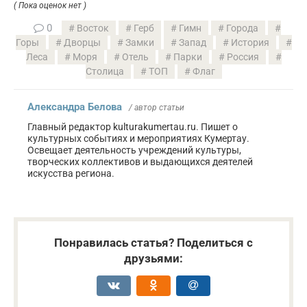
( Пока оценок нет )
0
Восток
Герб
Гимн
Города
Горы
Дворцы
Замки
Запад
История
Леса
Моря
Отель
Парки
Россия
Столица
ТОП
Флаг
Александра Белова
/ автор статьи
Главный редактор kulturakumertau.ru. Пишет о
культурных событиях и мероприятиях Кумертау.
Освещает деятельность учреждений культуры,
творческих коллективов и выдающихся деятелей
искусства региона.
Понравилась статья? Поделиться с
друзьями: