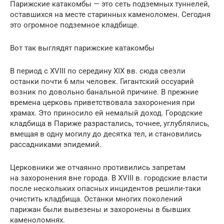
Парижские катакомбы — это сеть подземных туннелей,
оставшихся на месте старинных каменоломен. Сегодня
это огромное подземное кладбище.
Вот так выглядят парижские катакомбы
В период с XVIII по середину XIX вв. сюда свезли
останки почти 6 млн человек. Гигантский оссуарий
возник по довольно банальной причине. В прежние
времена церковь приветствовала захоронения при
храмах. Это приносило ей немалый доход. Городские
кладбища в Париже разрастались, точнее, углублялись,
вмещая в одну могилу до десятка тел, и становились
рассадниками эпидемий.
Церковники же отчаянно противились запретам
на захоронения вне города. В XVIII в. городские власти
после нескольких опасных инцидентов решили-таки
очистить кладбища. Останки многих поколений
парижан были вывезены и захоронены в бывших
каменоломнях.