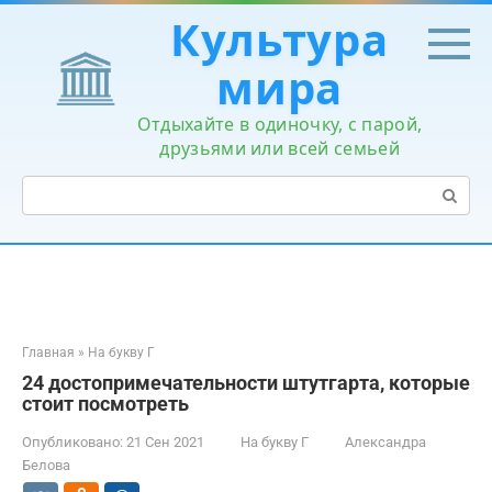
Перейти
Культура
к
контенту
мира
Отдыхайте в одиночку, с парой,
друзьями или всей семьей
Поиск:
Главная
»
На букву Г
24 достопримечательности штутгарта, которые
стоит посмотреть
Опубликовано:
21 Сен 2021
На букву Г
Александра
Белова