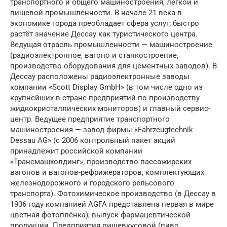
транспортного и общего машиностроения, лёгкой и
пищевой промышленности. В начале 21 века в
экономике города преобладает сфера услуг; быстро
растёт значение Дессау как туристического центра.
Ведущая отрасль промышленности — машиностроение
(радиоэлектронное, вагоно и станкостроение,
производство оборудования для цементных заводов). В
Дессау расположены радиоэлектронные заводы
компании «Scott Display GmbH» (в том числе одно из
крупнейших в стране предприятий по производству
жидкокристаллических мониторов) и главный сервис-
центр. Ведущее предприятие транспортного
машиностроения — завод фирмы «Fahrzeugtechnik
Dessau AG» (с 2006 контрольный пакет акций
принадлежит российской компании
«Трансмашхолдинг»; производство пассажирских
вагонов и вагонов-рефрижераторов, комплектующих
железнодорожного и городского рельсового
транспорта). Фотохимическое производство (в Дессау в
1936 году компанией AGFA представлена первая в мире
цветная фотоплёнка), выпуск фармацевтической
продукции. Предприятия пищевкусовой (пиво,