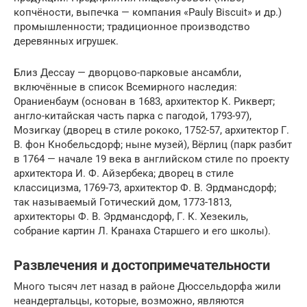
копчёности, выпечка — компания «Pauly Biscuit» и др.)
промышленности; традиционное производство
деревянных игрушек.
Близ Дессау — дворцово-парковые ансамбли,
включённые в список Всемирного наследия:
Ораниенбаум (основан в 1683, архитектор К. Рикверт;
англо-китайская часть парка с пагодой, 1793-97),
Мозигкау (дворец в стиле рококо, 1752-57, архитектор Г.
В. фон Кнобельсдорф; ныне музей), Вёрлиц (парк разбит
в 1764 — начале 19 века в английском стиле по проекту
архитектора И. Ф. Айзербека; дворец в стиле
классицизма, 1769-73, архитектор Ф. В. Эрдмансдорф;
так называемый Готический дом, 1773-1813,
архитекторы Ф. В. Эрдмансдорф, Г. К. Хезекиль,
собрание картин Л. Кранаха Старшего и его школы).
Развлечения и достопримечательности
Много тысяч лет назад в районе Дюссельдорфа жили
неандертальцы, которые, возможно, являются