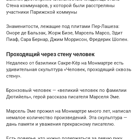
Стена коммунаров, у которой были расстреляны
участники Парижской коммуны
Знаменитости, лежащие под плитами Пер-Лашеза:
Оноре де Бальзак, Жорж Бизе, Марсель Марсо, Эдит
Пиаф, Сара Бернар, Джим Моррисон, Фредерик Шопен.
Проходящий через стену человек
Недалеко от базилики Сакре-Кёр на Монмартре есть
удивительная скульптура «Человек, проходящий сквозь
стену».
Бронзовый человек — «великий человек по фамилии
Дютийель», герой рассказа писателя Марселя Эме.
Марсель Эме прожил на Монмартре много лет, написал
немалое количество произведений. Эта скульптура —
дань памяти и уважения прекрасному писателю.
Есть поверье, что нужно подержаться за левую руку