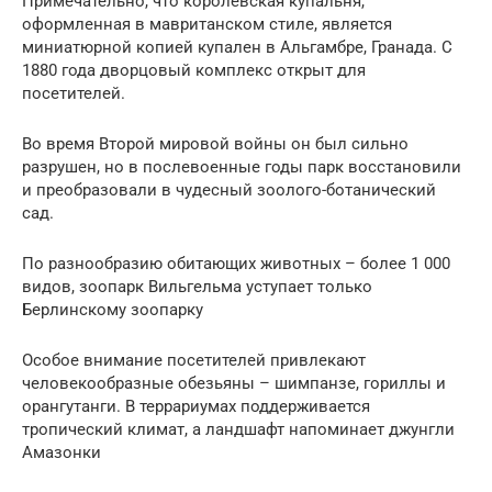
Примечательно, что королевская купальня,
оформленная в мавританском стиле, является
миниатюрной копией купален в Альгамбре, Гранада. С
1880 года дворцовый комплекс открыт для
посетителей.
Во время Второй мировой войны он был сильно
разрушен, но в послевоенные годы парк восстановили
и преобразовали в чудесный зоолого-ботанический
сад.
По разнообразию обитающих животных – более 1 000
видов, зоопарк Вильгельма уступает только
Берлинскому зоопарку
Особое внимание посетителей привлекают
человекообразные обезьяны – шимпанзе, гориллы и
орангутанги. В террариумах поддерживается
тропический климат, а ландшафт напоминает джунгли
Амазонки