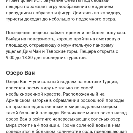
играет флейтист. Звучание флейты под сводами
пещеры порождает игру воображения с видением
причудливых образов и фигур. Двигаясь по коридору,
туристы доходят до небольшого подземного озера.
Посещение пещеры займет времени не более получаса.
Выйдя на поверхность, хорошо пройти на смотровую
площадку, открывающую изумительную панораму
ущелья Дим Чай и Таврские горы. Пещера открыта с
9.00 до 18.30 для последних туристов.
Озеро Ван
Озеро Ван – уникальный водоем на востоке Турции,
известен всему миру не только по своей
необыкновенной красоте. Расположенный на
Армянском нагорье в обрамлении роскошной природы
он признан единственным в мире содовым озером
такой большой площади. Возникшее много веков назад
озеро Ван в рейтинге непересыхающих соленых озер
мира стоит на 4 позиции. Кроме соленой воды в нем
содержится в большом количестве сода, превращающая