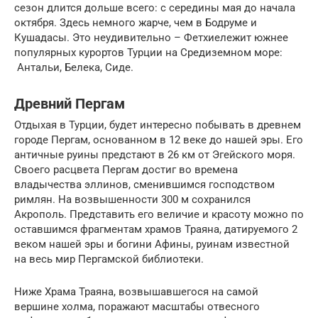
сезон длится дольше всего: с середины мая до начала
октября. Здесь немного жарче, чем в Бодруме и
Кушадасы. Это неудивительно – Фетхиележит южнее
популярных курортов Турции на Средиземном море:
Антальи, Белека, Сиде.
Древний Пергам
Отдыхая в Турции, будет интересно побывать в древнем
городе Пергам, основанном в 12 веке до нашей эры. Его
античные руины предстают в 26 км от Эгейского моря.
Своего расцвета Пергам достиг во времена
владычества эллинов, сменившимся господством
римлян. На возвышенности 300 м сохранился
Акрополь. Представить его величие и красоту можно по
оставшимся фрагментам храмов Траяна, датируемого 2
веком нашей эры и богини Афины, руинам известной
на весь мир Пергамской библиотеки.
Ниже Храма Траяна, возвышавшегося на самой
вершине холма, поражают масштабы отвесного