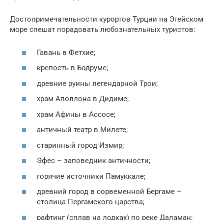
Достопримечательности курортов Турции на Эгейском
море спешат порадовать любознательных туристов:
Гавань в Фетхие;
крепость в Бодруме;
древние руины легендарной Трои;
храм Аполлона в Дидиме;
храм Афины в Ассосе;
античный театр в Милете;
старинный город Измир;
Эфес – заповедник античности;
горячие источники Памуккале;
древний город в сорвеменной Бергаме –
столица Пергамского царства;
рафтинг (сплав на лодках) по реке Даламан;