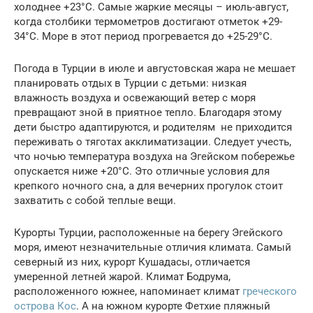
холоднее +23°С. Самые жаркие месяцы – июль-август,
когда столбики термометров достигают отметок +29-
34°С. Море в этот период прогревается до +25-29°С.
Погода в Турции в июле и августовская жара не мешает
планировать отдых в Турции с детьми: низкая
влажность воздуха и освежающий ветер с моря
превращают зной в приятное тепло. Благодаря этому
дети быстро адаптируются, и родителям не приходится
переживать о тяготах акклиматизации. Следует учесть,
что ночью температура воздуха на Эгейском побережье
опускается ниже +20°С. Это отличные условия для
крепкого ночного сна, а для вечерних прогулок стоит
захватить с собой теплые вещи.
Курорты Турции, расположенные на берегу Эгейского
моря, имеют незначительные отличия климата. Самый
северный из них, курорт Кушадасы, отличается
умеренной летней жарой. Климат Бодрума,
расположенного южнее, напоминает климат
греческого
острова Кос
. А на южном курорте Фетхие пляжный