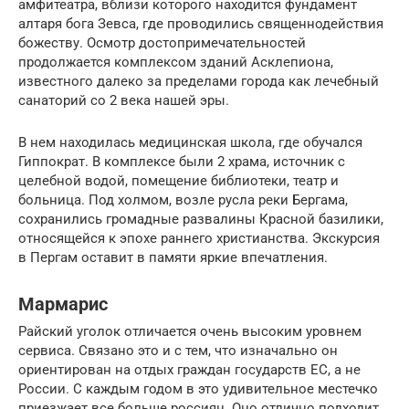
амфитеатра, вблизи которого находится фундамент
алтаря бога Зевса, где проводились священнодействия
божеству. Осмотр достопримечательностей
продолжается комплексом зданий Асклепиона,
известного далеко за пределами города как лечебный
санаторий со 2 века нашей эры.
В нем находилась медицинская школа, где обучался
Гиппократ. В комплексе были 2 храма, источник с
целебной водой, помещение библиотеки, театр и
больница. Под холмом, возле русла реки Бергама,
сохранились громадные развалины Красной базилики,
относящейся к эпохе раннего христианства. Экскурсия
в Пергам оставит в памяти яркие впечатления.
Мармарис
Райский уголок отличается очень высоким уровнем
сервиса. Связано это и с тем, что изначально он
ориентирован на отдых граждан государств ЕС, а не
России. С каждым годом в это удивительное местечко
приезжает все больше россиян. Оно отлично подходит