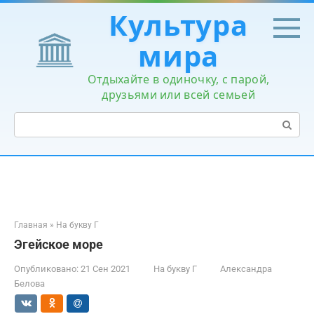
Перейти
Культура
к
контенту
мира
Отдыхайте в одиночку, с парой,
друзьями или всей семьей
Поиск:
Главная
»
На букву Г
Эгейское море
Опубликовано:
21 Сен 2021
На букву Г
Александра
Белова