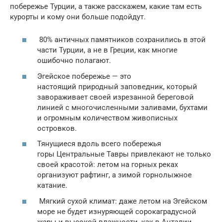
побережье Турции, а также расскажем, какие там есть
курорты и кому они больше подойдут.
80% античных памятников сохранились в этой
части Турции, а не в Греции, как многие
ошибочно полагают.
Эгейское побережье — это
настоящий природный заповедник, который
завораживает своей изрезанной береговой
линией с многочисленными заливами, бухтами
и огромным количеством живописных
островков.
Тянущиеся вдоль всего побережья
горы Центральные Тавры привлекают не только
своей красотой: летом на горных реках
организуют рафтинг, а зимой горнолыжное
катание.
Мягкий сухой климат: даже летом на Эгейском
море не будет изнуряющей сорокаградусной
жары и высокой влажности, как в Анталии.