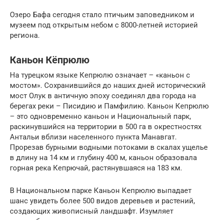
Озеро Бафа сегодня стало птичьим заповедником и
музеем под открытым небом с 8000-летней историей
региона.
Каньон Кёпрюлю
На турецком языке Кепрюлю означает – «каньон с
мостом». Сохранившийся до наших дней исторический
мост Олук в античную эпоху соединял два города на
берегах реки – Писидию и Памфилию. Каньон Кепрюлю
– это одновременно каньон и Национальный парк,
раскинувшийся на территории в 500 га в окрестностях
Антальи вблизи населенного пункта Манавгат.
Прорезав бурными водными потоками в скалах ущелье
в длину на 14 км и глубину 400 м, каньон образовала
горная река Кепрючай, растянувшаяся на 183 км.
В Национальном парке Каньон Кепрюлю выпадает
шанс увидеть более 500 видов деревьев и растений,
создающих живописный ландшафт. Изумляет