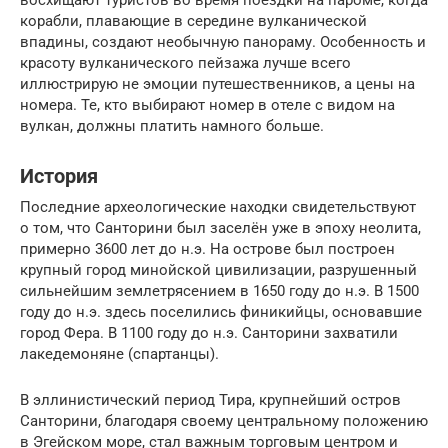
восхищают туристов во время поездки на пароме, когда
корабли, плавающие в середине вулканической
впадины, создают необычную панораму. Особенность и
красоту вулканического пейзажа лучше всего
иллюстрирую не эмоции путешественников, а цены на
номера. Те, кто выбирают номер в отеле с видом на
вулкан, должны платить намного больше.
История
Последние археологические находки свидетельствуют
о том, что Санторини был заселён уже в эпоху неолита,
примерно 3600 лет до н.э. На острове был построен
крупный город минойской цивилизации, разрушенный
сильнейшим землетрясением в 1650 году до н.э. В 1500
году до н.э. здесь поселились финикийцы, основавшие
город Фера. В 1100 году до н.э. Санторини захватили
лакедемоняне (спартанцы).
В эллинистический период Тира, крупнейший остров
Санторини, благодаря своему центральному положению
в Эгейском море, стал важным торговым центром и