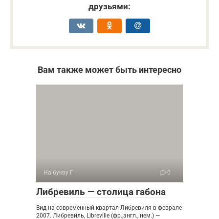
друзьями:
Вам также может быть интересно
На букву Г
0
Либревиль — столица габона
Вид на современный квартал Либревиля в феврале
2007. Либреви́ль, Libreville (фр.,англ., нем.) —