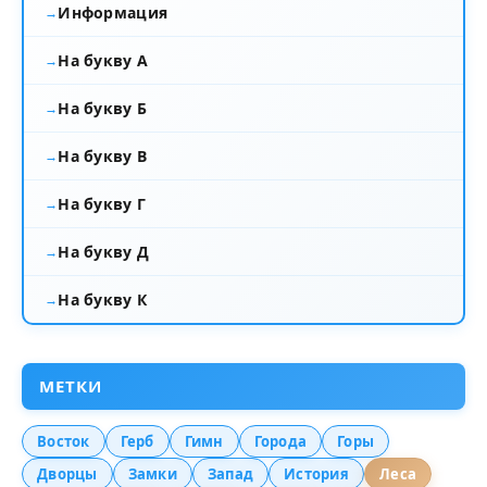
Информация
На букву А
На букву Б
На букву В
На букву Г
На букву Д
На букву К
МЕТКИ
Восток
Герб
Гимн
Города
Горы
Дворцы
Замки
Запад
История
Леса