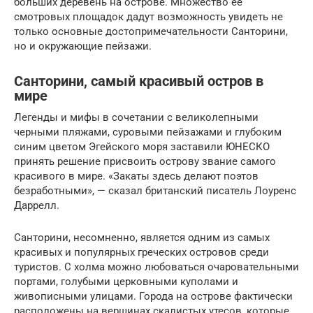
больших деревень на острове. Множество ее
смотровых площадок дадут возможность увидеть не
только основные достопримечательности Санторини,
но и окружающие пейзажи.
Санторини, самый красивый остров в
мире
Легенды и мифы в сочетании с великолепными
черными пляжами, суровыми пейзажами и глубоким
синим цветом Эгейского моря заставили ЮНЕСКО
принять решение присвоить острову звание самого
красивого в мире. «Закаты здесь делают поэтов
безработными», — сказал британский писатель Лоуренс
Даррелл.
Санторини, несомненно, является одним из самых
красивых и популярных греческих островов среди
туристов. С холма можно любоваться очаровательными
портами, голубыми церковными куполами и
живописными улицами. Города на острове фактически
расположены на вершинах скалистых утесов, которые