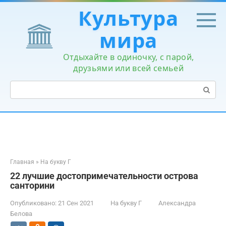
Перейти
Культура
к
контенту
мира
Отдыхайте в одиночку, с парой,
друзьями или всей семьей
Поиск:
Главная
»
На букву Г
22 лучшие достопримечательности острова
санторини
Опубликовано:
21 Сен 2021
На букву Г
Александра
Белова