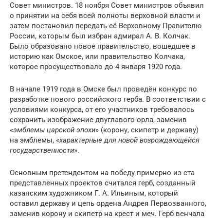
Совет министров. 18 ноября Совет министров объявил
о принятии на себя всей полноты верховной власти и
затем постановил передать её Верховному Правителю
России, которым был избран адмирал А. В. Колчак.
Было образовано новое правительство, вошедшее в
историю как Омское, или правительство Колчака,
которое просуществовало до 4 января 1920 года.
В начале 1919 года в Омске был проведён конкурс по
разработке нового российского герба. В соответствии с
условиями конкурса, от его участников требовалось
сохранить изображение двуглавого орла, заменив
«
эмблемы царской эпохи
» (корону, скипетр и державу)
на эмблемы, «
характерные для новой возрождающейся
государственности
».
Основным претендентом на победу примерно из ста
представленных проектов считался герб, созданный
казанским художником Г. А. Ильиным, который
оставил державу и цепь ордена Андрея Первозванного,
заменив корону и скипетр на крест и меч. Герб венчала