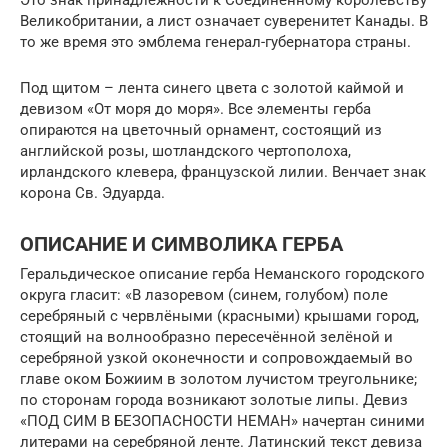
Это знак принадлежности к Соединенному королевству
Великобритании, а лист означает суверенитет Канады. В
то же время это эмблема генерал-губернатора страны.
Под щитом – лента синего цвета с золотой каймой и
девизом «От моря до моря». Все элементы герба
опираются на цветочный орнамент, состоящий из
английской розы, шотландского чертополоха,
ирландского клевера, французской лилии. Венчает знак
корона Св. Эдуарда.
ОПИСАНИЕ И СИМВОЛИКА ГЕРБА
Геральдическое описание герба Неманского городского
округа гласит: «В лазоревом (синем, голубом) поле
серебряный с червлёными (красными) крышами город,
стоящий на волнообразно пересечённой зелёной и
серебряной узкой оконечности и сопровождаемый во
главе оком Божиим в золотом лучистом треугольнике;
по сторонам города возникают золотые липы. Девиз
«ПОД СИМ В БЕЗОПАСНОСТИ НЕМАН» начертан синими
литерами на серебряной ленте. Латинский текст девиза