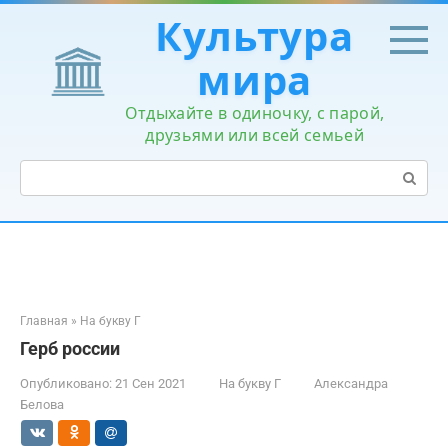
Перейти
Культура
к
контенту
мира
Отдыхайте в одиночку, с парой,
друзьями или всей семьей
Поиск:
Главная
»
На букву Г
Герб россии
Опубликовано:
21 Сен 2021
На букву Г
Александра
Белова