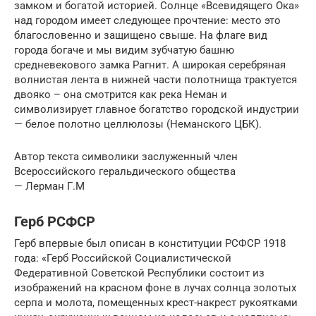
замком и богатой историей. Солнце «Всевидящего Ока»
над городом имеет следующее прочтение: место это
благословенно и защищено свыше. На флаге вид
города богаче и мы видим зубчатую башню
средневекового замка Рагнит. А широкая серебряная
волнистая лента в нижней части полотнища трактуется
двояко – она смотрится как река Неман и
символизирует главное богатство городской индустрии
— белое полотно целлюлозы (Неманского ЦБК).
Автор текста символики заслуженный член
Всероссийского геральдического общества
— Лерман Г.М
Герб РСФСР
Герб впервые был описан в конституции РСФСР 1918
года: «Герб Российской Социалистической
Федеративной Советской Республики состоит из
изображений на красном фоне в лучах солнца золотых
серпа и молота, помещенных крест-накрест рукоятками