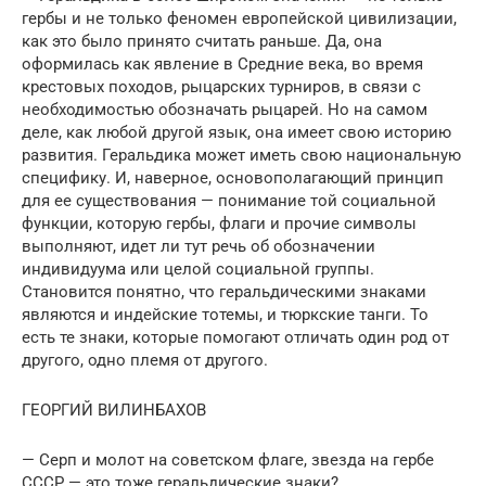
гербы и не только феномен европейской цивилизации,
как это было принято считать раньше. Да, она
оформилась как явление в Средние века, во время
крестовых походов, рыцарских турниров, в связи с
необходимостью обозначать рыцарей. Но на самом
деле, как любой другой язык, она имеет свою историю
развития. Геральдика может иметь свою национальную
специфику. И, наверное, основополагающий принцип
для ее существования — понимание той социальной
функции, которую гербы, флаги и прочие символы
выполняют, идет ли тут речь об обозначении
индивидуума или целой социальной группы.
Становится понятно, что геральдическими знаками
являются и индейские тотемы, и тюркские танги. То
есть те знаки, которые помогают отличать один род от
другого, одно племя от другого.
ГЕОРГИЙ ВИЛИНБАХОВ
— Серп и молот на советском флаге, звезда на гербе
СССР — это тоже геральдические знаки?