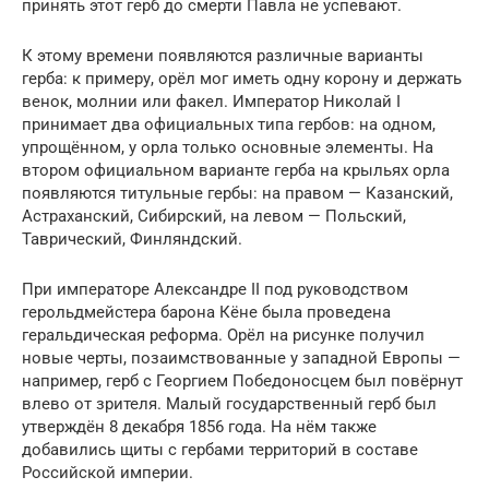
принять этот герб до смерти Павла не успевают.
К этому времени появляются различные варианты
герба: к примеру, орёл мог иметь одну корону и держать
венок, молнии или факел. Император Николай I
принимает два официальных типа гербов: на одном,
упрощённом, у орла только основные элементы. На
втором официальном варианте герба на крыльях орла
появляются титульные гербы: на правом — Казанский,
Астраханский, Сибирский, на левом — Польский,
Таврический, Финляндский.
При императоре Александре II под руководством
герольдмейстера барона Кёне была проведена
геральдическая реформа. Орёл на рисунке получил
новые черты, позаимствованные у западной Европы —
например, герб с Георгием Победоносцем был повёрнут
влево от зрителя. Малый государственный герб был
утверждён 8 декабря 1856 года. На нём также
добавились щиты с гербами территорий в составе
Российской империи.