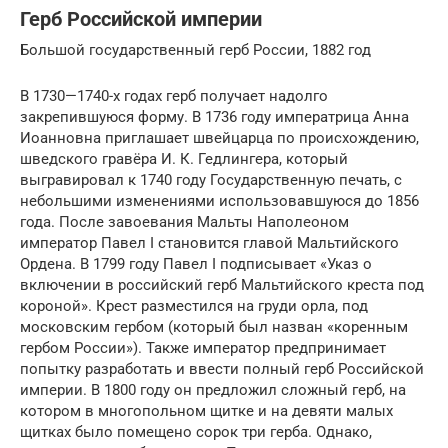
Герб Российской империи
Большой государственный герб России, 1882 год
В 1730—1740-х годах герб получает надолго
закрепившуюся форму. В 1736 году императрица Анна
Иоанновна приглашает швейцарца по происхождению,
шведского гравёра И. К. Гедлингера, который
выгравировал к 1740 году Государственную печать, с
небольшими изменениями использовавшуюся до 1856
года. После завоевания Мальты Наполеоном
император Павел I становится главой Мальтийского
Ордена. В 1799 году Павел I подписывает «Указ о
включении в российский герб Мальтийского креста под
короной». Крест разместился на груди орла, под
московским гербом (который был назван «коренным
гербом России»). Также император предпринимает
попытку разработать и ввести полный герб Российской
империи. В 1800 году он предложил сложный герб, на
котором в многопольном щитке и на девяти малых
щитках было помещено сорок три герба. Однако,