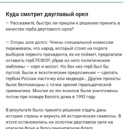
Куда смотрит двуглавый орел
— Расскажите, быстро ли пришли к решению принять в
качестве герба двуглавого орла?
— Споры шли долго. Члены специальной комиссии
переживали, что народ, который стоял на пороге
выборов первого президента, их не поймет, предлагали
оставить герб РСФСР, убрав из него политические
эмблемы — серп и молот. Но без них герб был бы
пустой. Были и экзотические предложения — сделать
гербом России ласточку или медведя… Другие проекты
были беспомощны с точки зрения геральдической
грамматики. Многие их тех эскизов были уничтожены
потом при пожаре Белого дома в 1993 году.
В результате было принято решение отдать дань
истории страны и вернуть ей исторические символы. В
итоге остановились на золотом двуглавом орле на
красном фоне и бело-сине-красном флаге.