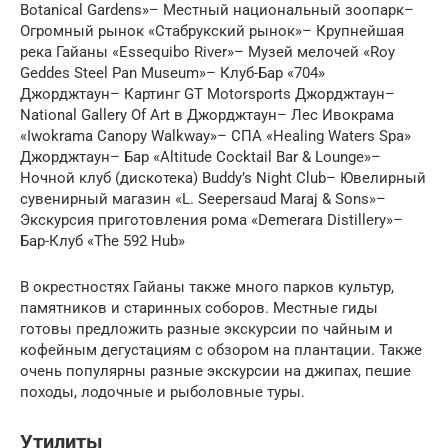
Botanical Gardens»– Местный национальный зоопарк–
Огромный рынок «Стабрукский рынок»– Крупнейшая
река Гайаны «Essequibo River»– Музей мелочей «Roy
Geddes Steel Pan Museum»– Клуб-Бар «704»
Джорджтаун– Картинг GT Motorsports Джорджтаун–
National Gallery Of Art в Джорджтаун– Лес Ивокрама
«Iwokrama Canopy Walkway»– СПА «Healing Waters Spa»
Джорджтаун– Бар «Altitude Cocktail Bar & Lounge»–
Ночной клуб (дискотека) Buddy’s Night Club– Ювелирный
сувенирный магазин «L. Seepersaud Maraj & Sons»–
Экскурсия приготовления рома «Demerara Distillery»–
Бар-Клуб «The 592 Hub»
В окрестностях Гайаны также много парков культур,
памятников и старинных соборов. Местные гиды
готовы предложить разные экскурсии по чайным и
кофейным дегустациям с обзором на плантации. Также
очень популярны разные экскурсии на джипах, пешие
походы, лодочные и рыболовные туры.
Утилиты