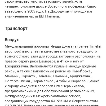
строительство многих автомагистралей, хотя
четырехполосное шоссе Восточного побережья было
завершено в 2005 году. На Джорджтаун приходится
значительная часть ВВП Гайаны.
Транспорт
Воздух
Международный аэропорт Чедди Джагана (ранее Timehri
аэропорт) выступает в качестве главного воздушного
транспортного узла для города, который расположен на
правом берегу реки Демерара, в 41 км к югу от
Джорджтауна. Выполняются прямые международные
рейсы, а также стыковочные рейсы из Нью-Йорка ,
Майами , Торонто , Панамы, Панамы , Бриджтауна ,
Порт-оф-Спейн , Парамарибо , Арубы и Кюрасао . Ближе
к городу находится аэропорт Огл с терминалом,
предназначенным для обслуживания региональных,
международных и межрегиональных рейсов,
соединяющих государства КАРИКОМ с Секретариатом
КАРИКОМ. Вертолеты также используют этот аэропорт