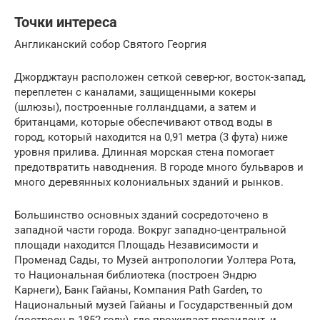
Точки интереса
Англиканский собор Святого Георгия
Джорджтаун расположен сеткой север-юг, восток-запад,
переплетен с каналами, защищенными кокеры
(шлюзы), построенные голландцами, а затем и
британцами, которые обеспечивают отвод воды в
город, который находится на 0,91 метра (3 фута) ниже
уровня прилива. Длинная морская стена помогает
предотвратить наводнения. В городе много бульваров и
много деревянных колониальных зданий и рынков.
Большинство основных зданий сосредоточено в
западной части города. Вокруг западно-центральной
площади находится Площадь Независимости и
Променад Сады, то Музей антропологии Уолтера Рота,
то Национальная библиотека (построен Эндрю
Карнеги), Банк Гайаны, Компания Path Garden, то
Национальный музей Гайаны и Государственный дом
(построен в 1852 году), где проживает президент, и