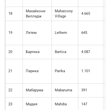
Махайкони
Mahaicony
18
4.665
2.
Вилладж
Village
19
Летем
Lethem
645
1.
20
Бартика
Bartica
4.087
1.
21
Парика
Parika
1.101
1.
22
Мабарума
Mabaruma
391
1.
23
Мадия
Mahdia
147
1.