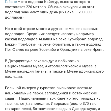
Гайане
– это водопад Кайетур, высота которого
составляет 226 метров. Обычно экскурсии на этот
водопад занимают один день (их цена — 200-300
долларов).
Но в этой стране много и других не менее красивых
водопадов. Среди них следует назвать, например,
каскад водопадов Амалия на реке Курибронг, водопад
Баррингтон-Браун на реке Курантайн, а также водопад
Пот-Фаллс на реке Эссекибо и Ориндуик на реке Иренг.
В Джорджтауне рекомендуем побывать в
Национальном музее, Антропологическом музее, в
Музее наследия Гайаны, а также в Музее африканского
наследия.
Большой интерес у туристов вызывают местные
национальные парки, заповедники и ботанические
сады — Национальный парк Кайетур (его площадь 75
тыс. кв. км.), заповедник Иворкама (около 370 тыс.
гектаров леса), Ботанические сады в Джорджтауне, и