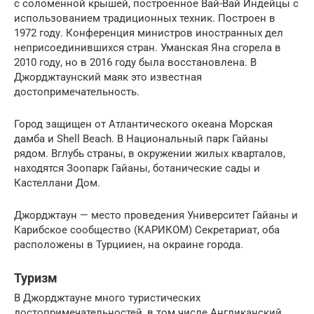
с соломенной крышей, построенное Вай-Вай Индейцы с
использованием традиционных техник. Построен в
1972 году. Конференция министров иностранных дел
неприсоединившихся стран. Уманская Яна сгорела в
2010 году, но в 2016 году была восстановлена. В
Джорджтаунский маяк это известная
достопримечательность.
Город защищен от Атлантического океана Морская
дамба и Shell Beach. В Национальный парк Гайаны
рядом. Вглубь страны, в окружении жилых кварталов,
находятся Зоопарк Гайаны, ботанические сады и
Кастеллани Дом.
Джорджтаун — место проведения Университет Гайаны и
Карибское сообщество (КАРИКОМ) Секретариат, оба
расположены в Турцииен, на окраине города.
Туризм
В Джорджтауне много туристических
достопримечательностей, в том числе Англиканский