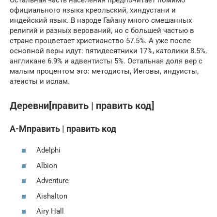
официального языка креольский, хиндустани и
индейский язык. В народе Гайану много смешанных
религий и разных верований, но с большей частью в
стране процветает христианство 57.5%. А уже после
основной веры идут: пятидесятники 17%, католики 8.5%,
англикане 6.9% и адвентисты 5%. Остальная доля вер с
малым процентом это: методисты, Иеговы, индуисты,
атеисты и ислам.
Деревни[править | править код]
А-Мправить | править код
Adelphi
Albion
Adventure
Aishalton
Airy Hall