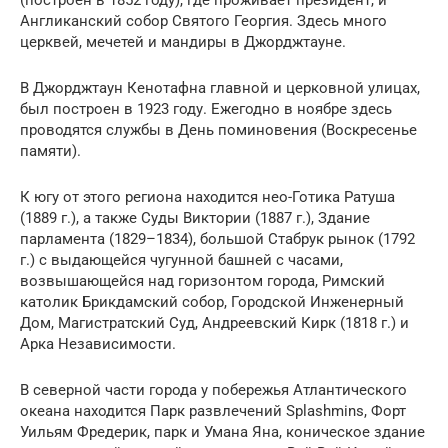
Англиканский собор Святого Георгия. Здесь много
церквей, мечетей и мандиры в Джорджтауне.
В Джорджтаун Кенотафна главной и церковной улицах,
был построен в 1923 году. Ежегодно в ноябре здесь
проводятся службы в День поминовения (Воскресенье
памяти).
К югу от этого региона находится нео-Готика Ратуша
(1889 г.), а также Суды Виктории (1887 г.), Здание
парламента (1829–1834), большой Стабрук рынок (1792
г.) с выдающейся чугунной башней с часами,
возвышающейся над горизонтом города, Римский
католик Брикдамский собор, Городской Инженерный
Дом, Магистратский Суд, Андреевский Кирк (1818 г.) и
Арка Независимости.
В северной части города у побережья Атлантического
океана находится Парк развлечений Splashmins, Форт
Уильям Фредерик, парк и Умана Яна, коническое здание