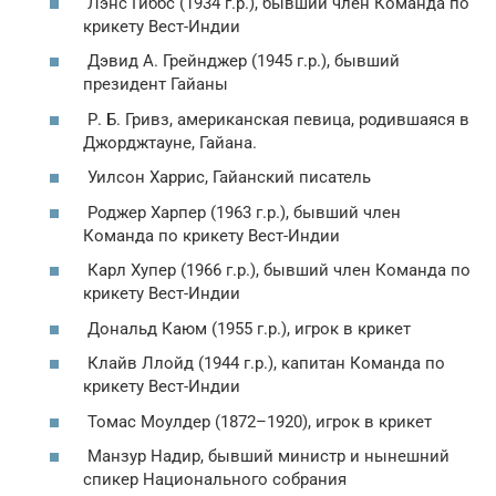
Лэнс Гиббс (1934 г.р.), бывший член Команда по
крикету Вест-Индии
Дэвид А. Грейнджер (1945 г.р.), бывший
президент Гайаны
Р. Б. Гривз, американская певица, родившаяся в
Джорджтауне, Гайана.
Уилсон Харрис, Гайанский писатель
Роджер Харпер (1963 г.р.), бывший член
Команда по крикету Вест-Индии
Карл Хупер (1966 г.р.), бывший член Команда по
крикету Вест-Индии
Дональд Каюм (1955 г.р.), игрок в крикет
Клайв Ллойд (1944 г.р.), капитан Команда по
крикету Вест-Индии
Томас Моулдер (1872–1920), игрок в крикет
Манзур Надир, бывший министр и нынешний
спикер Национального собрания