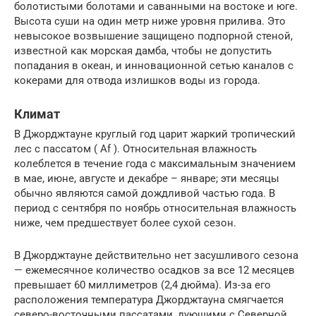
болотистыми болотами и саванными на востоке и юге.
Высота суши на один метр ниже уровня прилива. Это
невысокое возвышение защищено подпорной стеной,
известной как морская дамба, чтобы не допустить
попадания в океан, и инновационной сетью каналов с
кокерами для отвода излишков воды из города.
Климат
В Джорджтауне круглый год царит жаркий тропический
лес с пассатом ( Af ). Относительная влажность
колеблется в течение года с максимальным значением
в мае, июне, августе и декабре – январе; эти месяцы
обычно являются самой дождливой частью года. В
период с сентября по ноябрь относительная влажность
ниже, чем предшествует более сухой сезон.
В Джорджтауне действительно нет засушливого сезона
— ежемесячное количество осадков за все 12 месяцев
превышает 60 миллиметров (2,4 дюйма). Из-за его
расположения температура Джорджтауна смягчается
северо-восточными пассатами, дующими с Северной