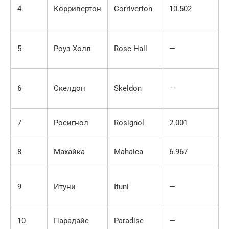
4
Корривертон
Corriverton
10.502
13
5
Роуз Холл
Rose Hall
—
6.
6
Скелдон
Skeldon
—
5.
7
Росигнол
Rosignol
2.001
5.
8
Махайка
Mahaica
6.967
4.
9
Итуни
Ituni
—
4.
10
Парадайс
Paradise
—
3.