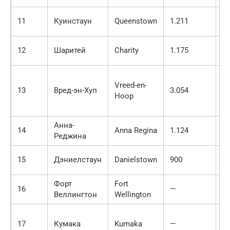
11
Куинстаун
Queenstown
1.211
3.
12
Шаритей
Charity
1.175
3.
Vreed-en-
13
Вред-эн-Хуп
3.054
3.
Hoop
Анна-
14
Anna Regina
1.124
2.
Реджина
15
Дэниелстаун
Danielstown
900
2.
Форт
Fort
16
—
2.
Веллингтон
Wellington
17
Кумака
Kumaka
—
2.