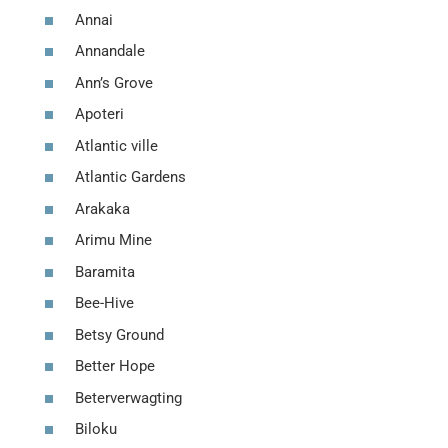
Annai
Annandale
Ann’s Grove
Apoteri
Atlantic ville
Atlantic Gardens
Arakaka
Arimu Mine
Baramita
Bee-Hive
Betsy Ground
Better Hope
Beterverwagting
Biloku