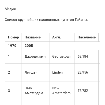
Мадия
Список крупнейших населенных пунктов Гайаны.
Номер
Название
Англ.
Население
Р
1970
2005
1
Джорджтаун
Georgetown
63.184
13
2
Линден
Linden
23.956
29
Нью-
New
3
17.782
17
Амстердам
Amsterdam