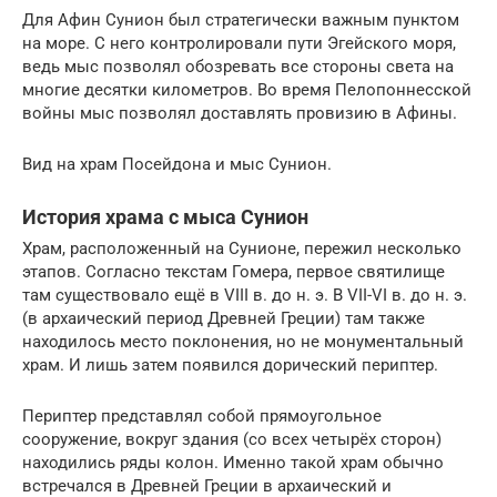
Для Афин Сунион был стратегически важным пунктом
на море. С него контролировали пути Эгейского моря,
ведь мыс позволял обозревать все стороны света на
многие десятки километров. Во время Пелопоннесской
войны мыс позволял доставлять провизию в Афины.
Вид на храм Посейдона и мыс Сунион.
История храма с мыса Сунион
Храм, расположенный на Сунионе, пережил несколько
этапов. Согласно текстам Гомера, первое святилище
там существовало ещё в VIII в. до н. э. В VII-VI в. до н. э.
(в архаический период Древней Греции) там также
находилось место поклонения, но не монументальный
храм. И лишь затем появился дорический периптер.
Периптер представлял собой прямоугольное
сооружение, вокруг здания (со всех четырёх сторон)
находились ряды колон. Именно такой храм обычно
встречался в Древней Греции в архаический и