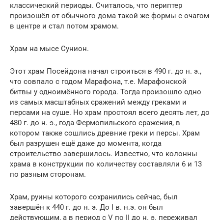
классический периоды. Считалось, что периптер
произошёл от обычного дома такой же формы с очагом
в центре и стал потом храмом.
Храм на мысе Сунион.
Этот храм Посейдона начал строиться в 490 г. до н. э.,
что совпало с годом Марафона, т.е. Марафонской
битвы у одноимённого города. Тогда произошло одно
из самых масштабных сражений между греками и
персами на суше. Но храм простоял всего десять лет, до
480 г. до н. э., года Фермопильского сражения, в
котором также сошлись древние греки и персы. Храм
был разрушен ещё даже до момента, когда
строительство завершилось. Известно, что колонны
храма в конструкции по количеству составляли 6 и 13
по разным сторонам.
Храм, руины которого сохранились сейчас, был
завершён к 440 г. до н. э. До I в. н.э. он был
действующим, а в период с V по II до н. э. переживал