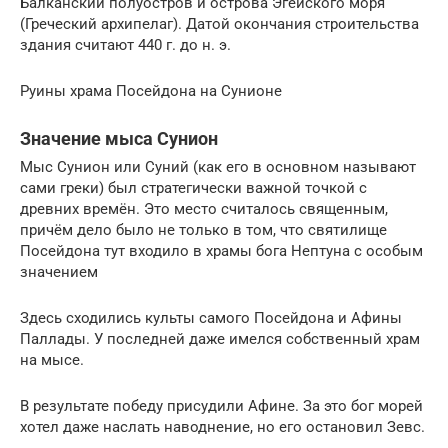
Балканский полуостров и острова Эгейского моря
(Греческий архипелаг). Датой окончания строительства
здания считают 440 г. до н. э.
Руины храма Посейдона на Сунионе
Значение мыса Сунион
Мыс Сунион или Суний (как его в основном называют
сами греки) был стратегически важной точкой с
древних времён. Это место считалось священным,
причём дело было не только в том, что святилище
Посейдона тут входило в храмы бога Нептуна с особым
значением
Здесь сходились культы самого Посейдона и Афины
Паллады. У последней даже имелся собственный храм
на мысе.
В результате победу присудили Афине. За это бог морей
хотел даже наслать наводнение, но его остановил Зевс.