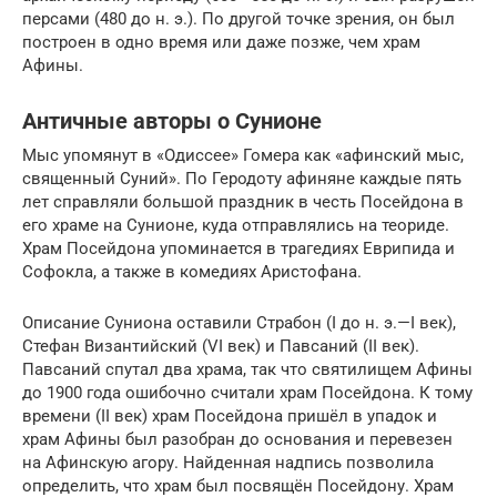
персами (480 до н. э.). По другой точке зрения, он был
построен в одно время или даже позже, чем храм
Афины.
Античные авторы о Сунионе
Мыс упомянут в «Одиссее» Гомера как «афинский мыс,
священный Суний». По Геродоту афиняне каждые пять
лет справляли большой праздник в честь Посейдона в
его храме на Сунионе, куда отправлялись на теориде.
Храм Посейдона упоминается в трагедиях Еврипида и
Софокла, а также в комедиях Аристофана.
Описание Суниона оставили Страбон (I до н. э.—I век),
Стефан Византийский (VI век) и Павсаний (II век).
Павсаний спутал два храма, так что святилищем Афины
до 1900 года ошибочно считали храм Посейдона. К тому
времени (II век) храм Посейдона пришёл в упадок и
храм Афины был разобран до основания и перевезен
на Афинскую агору. Найденная надпись позволила
определить, что храм был посвящён Посейдону. Храм