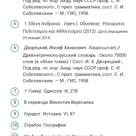
Под ред. чл.-кор. Акад. наук СССР проф. С. И.
Соболевского ; С прил. грамматики, сост. С. И.
Соболевским. —
М.
: ГИС, 1958.
↑
Ελένη Ανδρίκου.
(греч.).
Οδυσσέας
. Υπουργείο
Πολιτισμού και Αθλητισμού (2012).
Дата обращения:
29 января 2018.
Дворецкий, Иосиф Хананович.
Λαυρειωτική //
Древнегреческо-русский словарь : Около 70000
слов (в обоих томах) / Сост. И. Х. Дворецкий ;
Под ред. чл.-кор. Акад. наук СССР проф. С. И.
Соболевского ; С прил. грамматики, сост. С. И.
Соболевским. —
М.
: ГИС, 1958.
↑
Гомер
. Одиссея. III, 278
В переводе Викентия Вересаева
Геродот
. История. VI, 87
Страбон
. География