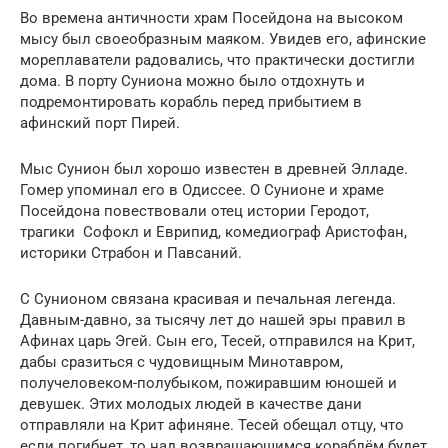
Во времена античности храм Посейдона на высоком
мысу был своеобразным маяком. Увидев его, афинские
мореплаватели радовались, что практически достигли
дома. В порту Суниона можно было отдохнуть и
подремонтировать корабль перед прибытием в
афинский порт Пирей.
Мыс Сунион был хорошо известен в древней Элладе.
Гомер упоминал его в Одиссее. О Сунионе и храме
Посейдона повествовали отец истории Геродот,
трагики Софокл и Еврипид, комедиограф Аристофан,
историки Страбон и Павсаний.
С Сунионом связана красивая и печальная легенда.
Давным-давно, за тысячу лет до нашей эры правил в
Афинах царь Эгей. Сын его, Тесей, отправился на Крит,
дабы сразиться с чудовищным Минотавром,
получеловеком-полубыком, пожиравшим юношей и
девушек. Этих молодых людей в качестве дани
отправляли на Крит афиняне. Тесей обещал отцу, что
если погибнет, то над возвращающимся кораблём будет