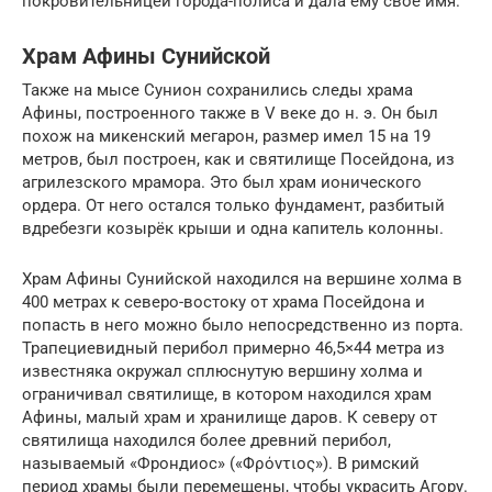
покровительницей города-полиса и дала ему своё имя.
Храм Афины Сунийской
Также на мысе Сунион сохранились следы храма
Афины, построенного также в V веке до н. э. Он был
похож на микенский мегарон, размер имел 15 на 19
метров, был построен, как и святилище Посейдона, из
агрилезского мрамора. Это был храм ионического
ордера. От него остался только фундамент, разбитый
вдребезги козырёк крыши и одна капитель колонны.
Храм Афины Сунийской находился на вершине холма в
400 метрах к северо-востоку от храма Посейдона и
попасть в него можно было непосредственно из порта.
Трапециевидный перибол примерно 46,5×44 метра из
известняка окружал сплюснутую вершину холма и
ограничивал святилище, в котором находился храм
Афины, малый храм и хранилище даров. К северу от
святилища находился более древний перибол,
называемый «Фрондиос» («Φρόντιος»). В римский
период храмы были перемещены, чтобы украсить Агору.