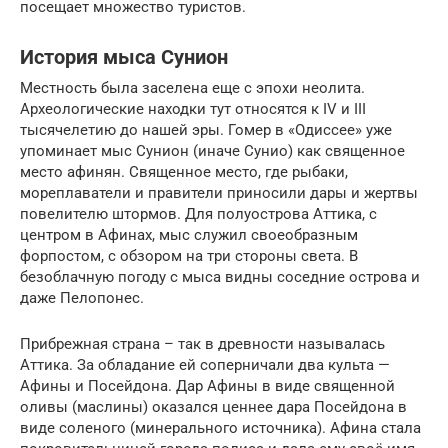
посещает множество туристов.
История мыса Сунион
Местность была заселена еще с эпохи неолита.
Археологические находки тут относятся к IV и III
тысячелетию до нашей эры. Гомер в «Одиссее» уже
упоминает мыс Сунион (иначе Сунио) как священное
место афинян. Священное место, где рыбаки,
мореплаватели и правители приносили дары и жертвы
повелителю штормов. Для полуострова Аттика, с
центром в Афинах, мыс служил своеобразным
форпостом, с обзором на три стороны света. В
безоблачную погоду с мыса видны соседние острова и
даже Пелопонес.
Прибрежная страна – так в древности называлась
Аттика. За обладание ей соперничали два культа —
Афины и Посейдона. Дар Афины в виде священной
оливы (маслины) оказался ценнее дара Посейдона в
виде соленого (минерального источника). Афина стала