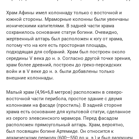
Храм Афины имел колоннаду только с восточной и
южной стороны. Мраморные колонны были увенчаны
ионическими капителями. В задней части храма
сохранилось основание статуи богини. Очевидно,
жертвенный алтарь был расположен к югу от храма,
потому что на юге есть просторная площадь,
подходящая для собраний. Храм был построен около
середины V века до н. э. Согласно другой точке зрения,
храм более древний, построен до греко-персидских
войн и в V веке до н. э. были добавлены только
внешние колоннады.
Малый храм (4,96×6,8 метров) расположен в северо-
восточной части перибола, простое здание с двумя
колоннами на фасаде (простиль). В задней стороне
храма есть основание для культовой статуи, сделанное
из серого элевсинского мрамора. Перед фасадом
расположен прямоугольный алтарь. Храм, вероятно,
был посвящен богине Артемиде. Он относится к
архаическому периоду (600—550 до н. э.) и был разрушен