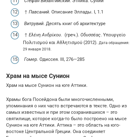
Стефан Византийский
. Этника. Суний
↑
Павсаний
. Описание Эллады. I, 1.1
Витрувий
. Десять книг об архитектуре
↑
Ελένη Ανδρίκου.
(греч.).
Οδυσσέας
. Υπουργείο
Πολιτισμού και Αθλητισμού (2012).
Дата обращения:
29 января 2018.
Гомер
. Одиссея. III, 276—285
Храм на мысе Сунион
Храм на мысе Сунион на юге Аттики.
Храмы бога Посейдона были многочисленными,
упоминания о них часто встречаются в тексте. Одно из
самых известных и при этом сохранившихся – это
святилище, которое когда-то было построено на мысе
Сунион на юге Аттики. Аттика – это область на юго-
востоке Центральной Греции. Она соединяет