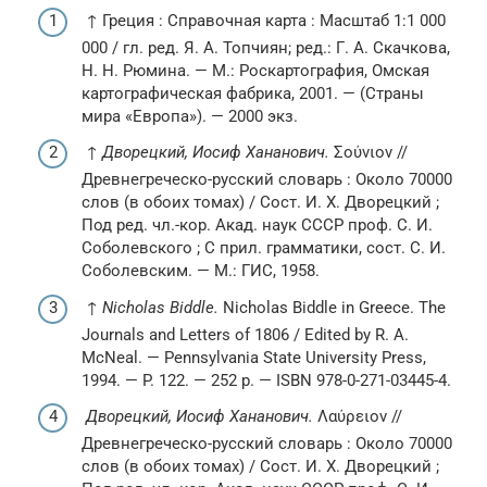
↑ Греция : Справочная карта : Масштаб 1:1 000
000 / гл. ред. Я. А. Топчиян; ред.: Г. А. Скачкова,
Н. Н. Рюмина. —
М.
: Роскартография, Омская
картографическая фабрика, 2001. — (Страны
мира «Европа»). — 2000 экз.
↑
Дворецкий, Иосиф Хананович.
Σούνιον //
Древнегреческо-русский словарь : Около 70000
слов (в обоих томах) / Сост. И. Х. Дворецкий ;
Под ред. чл.-кор. Акад. наук СССР проф. С. И.
Соболевского ; С прил. грамматики, сост. С. И.
Соболевским. —
М.
: ГИС, 1958.
↑
Nicholas Biddle.
Nicholas Biddle in Greece. The
Journals and Letters of 1806 / Edited by R. A.
McNeal. — Pennsylvania State University Press,
1994. — P. 122. — 252 p. — ISBN 978-0-271-03445-4.
Дворецкий, Иосиф Хананович.
Λαύρειον //
Древнегреческо-русский словарь : Около 70000
слов (в обоих томах) / Сост. И. Х. Дворецкий ;