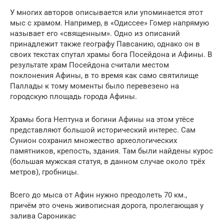
У многих авторов описывается или упоминается этот
мыс с храмом. Например, в «Одиссее» Гомер напрямую
называет его «священным». Одно из описаний
принадлежит также географу Павсанию, однако он в
своих текстах спутал храмы бога Посейдона и Афины. В
результате храм Посейдона считали местом
поклонения Афины, в то время как само святилище
Паллады к тому моменты было перевезено на
городскую площадь города Афины.
Храмы бога Нептуна и богини Афины на этом утёсе
представляют большой исторический интерес. Сам
Сунион сохранил множество археологических
памятников, крепость, здания. Там были найдены курос
(большая мужская статуя, в данном случае около трёх
метров), гробницы.
Всего до мыса от Афин нужно преодолеть 70 км.,
причём это очень живописная дорога, пролегающая у
залива Сароникас