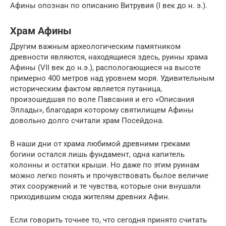
Афины опознан по описанию Витрувия (I век до н. э.).
Храм Афины
Другим важным археологическим памятником
древности являются, находящиеся здесь, руины храма
Афины (VII век до н.э.), распологающиеся на высоте
примерно 400 метров над уровнем моря. Удивительным
историческим фактом является путаница,
произошедшая по воле Павсания и его «Описания
Эллады», благодаря которому святилищем Афины
довольно долго считали храм Посейдона.
В наши дни от храма любимой древними греками
богини остался лишь фундамент, одна капитель
колонны и остатки крыши. Но даже по этим руинам
можно легко понять и прочувствовать былое величие
этих сооружений и те чувства, которые они внушали
приходившим сюда жителям древних Афин.
Если говорить точнее то, что сегодня принято считать