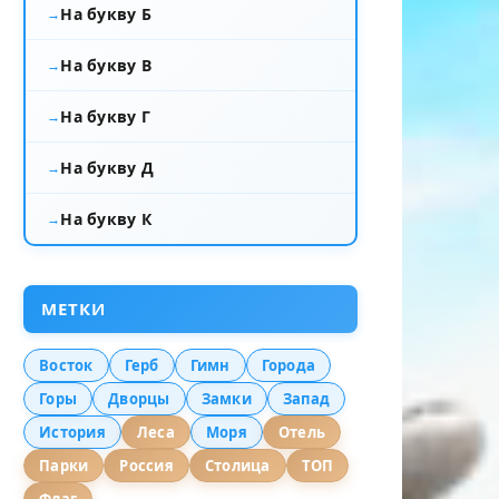
На букву Б
На букву В
На букву Г
На букву Д
На букву К
МЕТКИ
Восток
Герб
Гимн
Города
Горы
Дворцы
Замки
Запад
История
Леса
Моря
Отель
Парки
Россия
Столица
ТОП