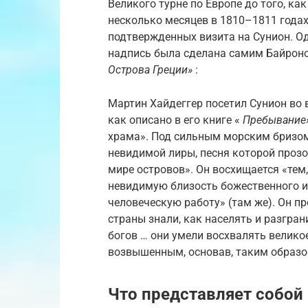
Великого турне по Европе до того, ка
несколько месяцев в 1810–1811 года
подтвержденных визита на Сунион. Од
надпись была сделана самим Байроно
Острова Греции»
:
Мартин Хайдеггер посетил Сунион во в
как описано в его книге «
Пребывание
храма». Под сильным морским бризом
невидимой лиры, песня которой проз
мире островов». Он восхищается «тем
невидимую близость божественного и
человеческую работу» (там же). Он п
страны знали, как населять и разгра
богов … они умели восхвалять великое
возвышенным, основав, таким образом
Что представляет собой