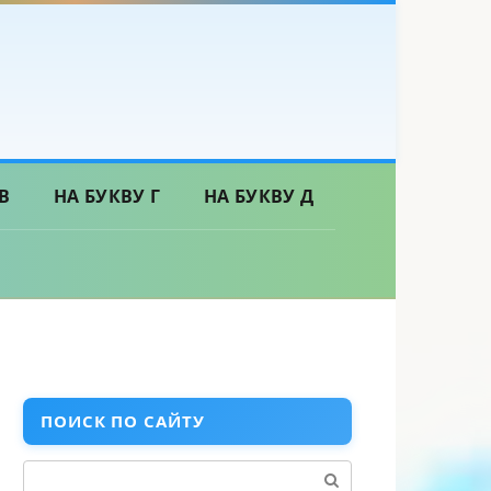
В
НА БУКВУ Г
НА БУКВУ Д
ПОИСК ПО САЙТУ
Поиск: