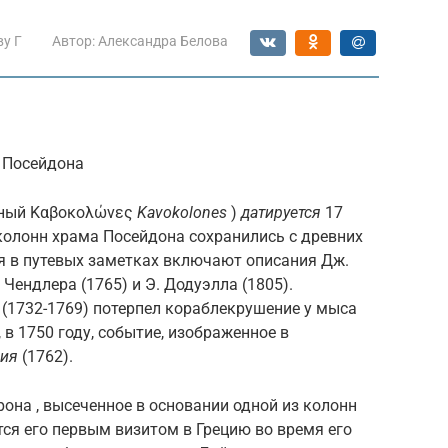
ву Г
Автор:
Александра Белова
 Посейдона
нный Καβοκολώνες
Kavokolones
)
датируется
17
 колонн храма Посейдона сохранились с древних
я в путевых заметках включают описания Дж.
Р. Чендлера (1765) и Э. Додуэлла (1805).
(1732-1769) потерпел кораблекрушение у мыса
 в 1750 году, событие, изображенное в
ния
(1762).
на , высеченное в основании одной из колонн
ся его первым визитом в Грецию во время его