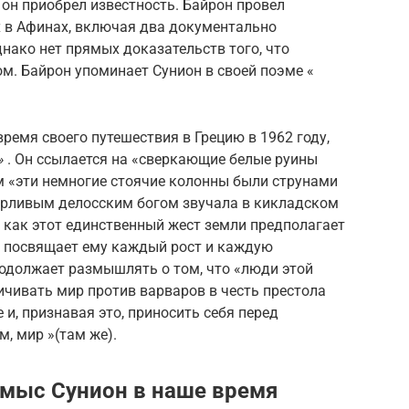
к он приобрел известность. Байрон провел
х в Афинах, включая два документально
нако нет прямых доказательств того, что
м. Байрон упоминает Сунион в своей поэме «
ремя своего путешествия в Грецию в 1962 году,
»
. Он ссылается на «сверкающие белые руины
 «эти немногие стоячие колонны были струнами
орливым делосским богом звучала в кикладском
, как этот единственный жест земли предполагает
 посвящает ему каждый рост и каждую
родолжает размышлять о том, что «люди этой
ничивать мир против варваров в честь престола
 и, признавая это, приносить себя перед
, мир »(там же).
 мыс Сунион в наше время