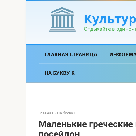
Перейти
к
Культу
контенту
Отдыхайте в одиночк
ГЛАВНАЯ СТРАНИЦА
ИНФОРМ
НА БУКВУ К
Главная
»
На букву Г
Маленькие греческие 
посейдон