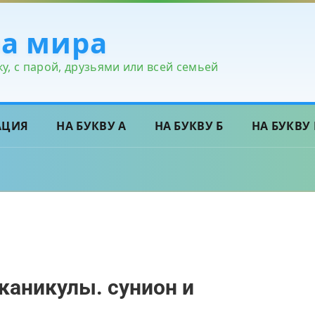
ра мира
у, с парой, друзьями или всей семьей
АЦИЯ
НА БУКВУ А
НА БУКВУ Б
НА БУКВУ 
каникулы. сунион и