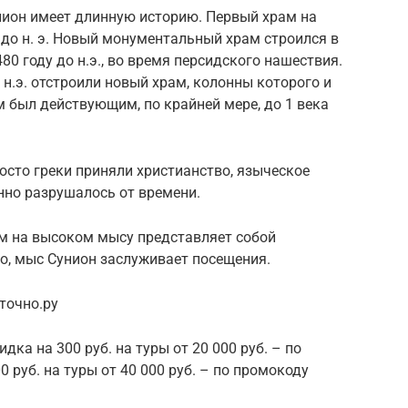
ион имеет длинную историю. Первый храм на
е до н. э. Новый монументальный храм строился в
 480 году до н.э., во время персидского нашествия.
о н.э. отстроили новый храм, колонны которого и
м был действующим, по крайней мере, до 1 века
росто греки приняли христианство, языческое
нно разрушалось от времени.
ам на высоком мысу представляет собой
но, мыс Сунион заслуживает посещения.
уточно.ру
идка на 300 руб. на туры от 20 000 руб. – по
 руб. на туры от 40 000 руб. – по промокоду