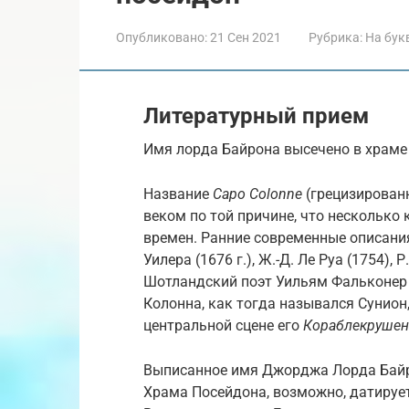
Опубликовано:
21 Сен 2021
Рубрика:
На бук
Литературный прием
Имя лорда Байрона высечено в храме
Название
Capo Colonne
(грецизирова
веком по той причине, что несколько
времен. Ранние современные описани
Уилера (1676 г.), Ж.-Д. Ле Руа (1754), 
Шотландский поэт Уильям Фальконер 
Колонна, как тогда назывался Сунион,
центральной сцене его
Кораблекруше
Выписанное имя Джорджа Лорда Байро
Храма Посейдона, возможно, датирует