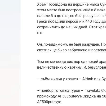
Храм Посейдона на вершине мыса Сун
этом месте был построен ещё в 8 век
начале 5 в до н.э., но был разрушен в
Греки победили персов и к 440 году д
сохранились до наших дней. Этот хра
н.э.
Он, по-видимому, не был разрушен. П
святилище было заброшено и постепе
Тем не менее до сих пор одинокий хр
величественную картину. И, безуслов
– съём жилья у хозяев – Airbnb или С
– подбор готовых туров – Travelata Ск
промокоду AF300putevye Скидка на 500
AF500putevye