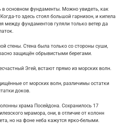
ь в основном фундаменты. Можно увидеть, как
Когда-то здесь стоял большой гарнизон, и кипела
ия между фундаментов гуляли только ветер да
паток.
ой стены. Стена была только со стороны суши,
красно защищён обрывистыми берегами.
несчастный Эгей, встают прямо из морских волн.
щищённые от морских волн, различимы остатки
татки доков.
колонны храма Посейдона. Сохранилось 17
илезского мрамора, они, в отличие от колонн
ета, но на фоне неба кажутся ярко-белыми.