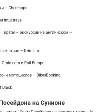
ки – Cherehapa
 intui.travel
 Tripster – экскурсии на английском –
всех стран – Drimsim
 Omio.com и Rail Europe
ро- и мотоциклов – BikesBooking
f Black
 Посейдона на Сунионе
и увидеть Храм Посейдона не составит труда. Из