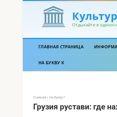
Перейти
к
Культу
контенту
Отдыхайте в одиночк
ГЛАВНАЯ СТРАНИЦА
ИНФОРМ
НА БУКВУ К
Главная
»
На букву Г
Грузия рустави: где н