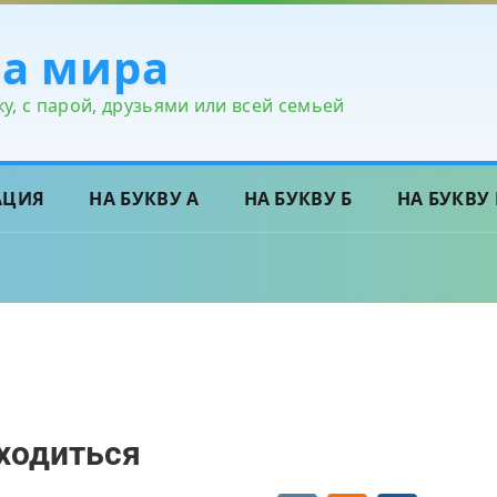
ра мира
у, с парой, друзьями или всей семьей
АЦИЯ
НА БУКВУ А
НА БУКВУ Б
НА БУКВУ 
аходиться