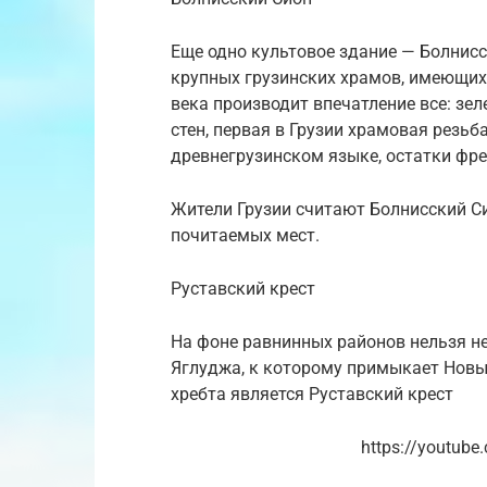
Еще одно культовое здание — Болнисс
крупных грузинских храмов, имеющих
века производит впечатление все: зе
стен, первая в Грузии храмовая резь
древнегрузинском языке, остатки фре
Жители Грузии считают Болнисский С
почитаемых мест.
Руставский крест
На фоне равнинных районов нельзя н
Яглуджа, к которому примыкает Новы
хребта является Руставский крест
https://youtub