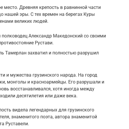
ое место. Древняя крепость в равнинной части
до нашей эры. С тех времен на берегах Куры
менами великих людей.
й полководец Александр Македонский со своими
противостояние Рустави.
ель Тамерлан захватил и полностью разрушил
ти и мужества грузинского народа. На город
ки, монголы и красноармейцы. Его разрушали и
вновь восстанавливался, хотя иногда между
ходили десятилетия или даже века.
ость видела легендарных для грузинского
теля, знаменитого поэта, автора знаменитой
та Руставели.