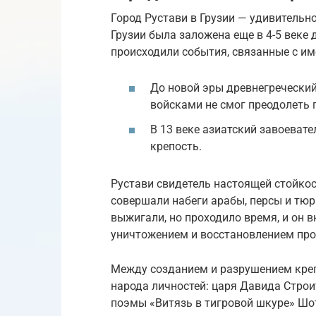
Город Рустави в Грузии — удивительн
Грузии была заложена еще в 4-5 веке 
происходили события, связанные с и
До новой эры древнегречески
войсками не смог преодолеть 
В 13 веке азиатский завоеват
крепость.
Рустави свидетель настоящей стойкос
совершали набеги арабы, персы и тюр
выжигали, но проходило время, и он 
уничтожением и восстановлением про
Между созданием и разрушением креп
народа личностей: царя Давида Строи
поэмы «Витязь в тигровой шкуре» Шо