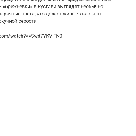
и «брежневки» в Рустави выглядят необычно.
в разные цвета, что делает жилые кварталы
кучной серости.
e.com/watch?v=Swd7YKVlFN0