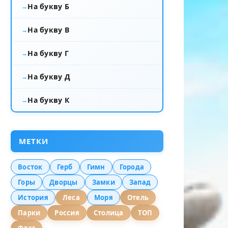
На букву Б
На букву В
На букву Г
На букву Д
На букву К
МЕТКИ
Восток
Герб
Гимн
Города
Горы
Дворцы
Замки
Запад
История
Леса
Моря
Отель
Парки
Россия
Столица
ТОП