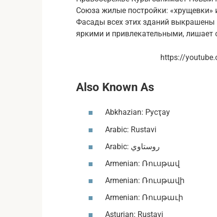
Союза жилые постройки: «хрущевки» 
Фасады всех этих зданий выкрашены 
яркими и привлекательными, лишает с
https://youtub
Also Known As
Abkhazian: Русҭау
Arabic: Rustavi
Arabic: روستاوي
Armenian: Ռուսթավ
Armenian: Ռուսթավի
Armenian: Ռուսթաւի
Asturian: Rustavi