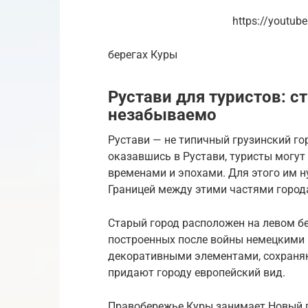
https://youtu
берегах Куры
Рустави для туристов: с
незабываемо
Рустави — не типичный грузинский гор
оказавшись в Рустави, туристы могу
временами и эпохами. Для этого им н
Границей между этими частями города
Старый город расположен на левом б
построенных после войны немецкими
декоративными элементами, сохраняю
придают городу европейский вид.
Правобережье Куры занимает Новый г