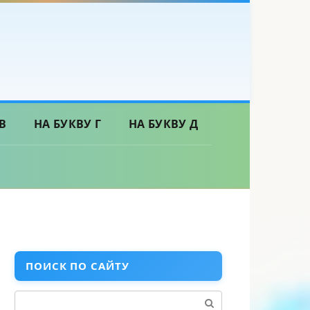
В
НА БУКВУ Г
НА БУКВУ Д
ПОИСК ПО САЙТУ
Поиск: