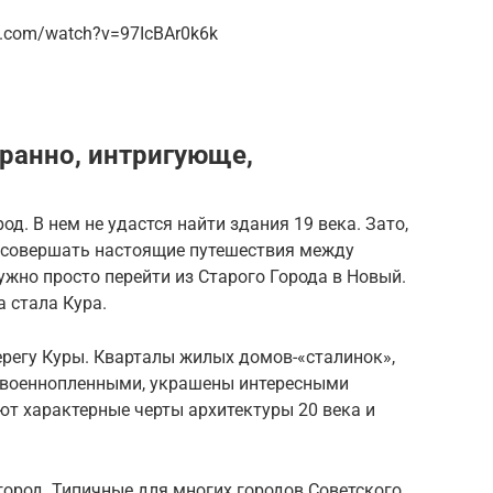
be.com/watch?v=97IcBAr0k6k
транно, интригующе,
од. В нем не удастся найти здания 19 века. Зато,
т совершать настоящие путешествия между
ужно просто перейти из Старого Города в Новый.
 стала Кура.
ерегу Куры. Кварталы жилых домов-«сталинок»,
 военнопленными, украшены интересными
т характерные черты архитектуры 20 века и
ород. Типичные для многих городов Советского