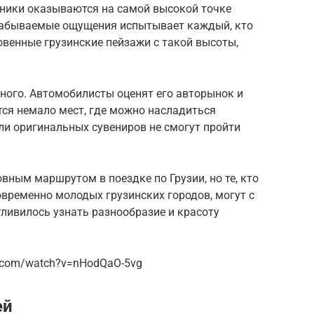
нники оказываются на самой высокой точке
езабываемые ощущения испытывает каждый, кто
овенные грузинские пейзажи с такой высоты,
ного. Автомобилисты оценят его авторынок и
тся немало мест, где можно насладиться
ли оригинальных сувениров не смогут пройти
вным маршрутом в поездке по Грузии, но те, кто
овременно молодых грузинских городов, могут с
тливилось узнать разнообразие и красоту
e.com/watch?v=nHodQaO-5vg
ей