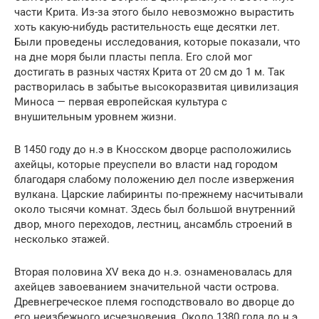
части Крита. Из-за этого было невозможно вырастить
хоть какую-нибудь растительность еще десятки лет.
Были проведены исследования, которые показали, что
на дне моря были пласты пепла. Его слой мог
достигать в разных частях Крита от 20 см до 1 м. Так
растворилась в забытье высокоразвитая цивилизация
Миноса — первая европейская культура с
внушительным уровнем жизни.
В 1450 году до н.э в Кносском дворце расположились
ахейцы, которые преуспели во власти над городом
благодаря слабому положению дел после извержения
вулкана. Царские лабиринты по-прежнему насчитывали
около тысячи комнат. Здесь был большой внутренний
двор, много переходов, лестниц, ансамбль строений в
несколько этажей.
Вторая половина XV века до н.э. ознаменовалась для
ахейцев завоеванием значительной части острова.
Древнегреческое племя господствовало во дворце до
его неизбежного исчезновения. Около 1380 года до н.э.