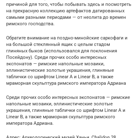
причиной для того, чтобы побывать здесь и посмотреть
на прекрасную коллекцию артефактов датированных
самыми разными периодами — от неолита до времен
римского господства.
Обратите внимание на поздно-минойские саркофаги и
на большой стеклянный ящик с целым стадом
глиняных быков (использовался для поклонения
Посейдону). Среди прочих особо интересных
экспонатов — римские напольные мозаики,
эллинистические золотые украшения, глиняные
таблички со шрифтом Linear A и Linear B, а также
мраморная скульптура римского императора Адриана
Среди прочих особо интересных экспонатов — римские
напольные мозаики, эллинистические золотые
украшения, глиняные таблички со шрифтом Linear A и
Linear B, а также мраморная скульптура римского
императора Адриана.
Адрес: Археологический музей Ханьи, Chalidon 28,