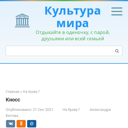
Перейти
Культура
к
контенту
мира
Отдыхайте в одиночку, с парой,
друзьями или всей семьей
Поиск:
Главная
»
На букву Г
Кносс
Опубликовано:
21 Сен 2021
На букву Г
Александра
Белова