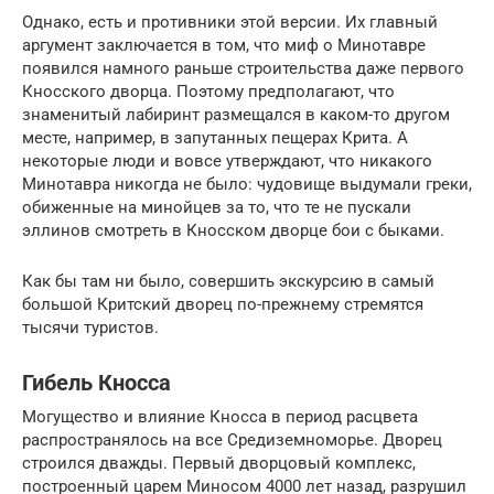
Однако, есть и противники этой версии. Их главный
аргумент заключается в том, что миф о Минотавре
появился намного раньше строительства даже первого
Кносского дворца. Поэтому предполагают, что
знаменитый лабиринт размещался в каком-то другом
месте, например, в запутанных пещерах Крита. А
некоторые люди и вовсе утверждают, что никакого
Минотавра никогда не было: чудовище выдумали греки,
обиженные на минойцев за то, что те не пускали
эллинов смотреть в Кносском дворце бои с быками.
Как бы там ни было, совершить экскурсию в самый
большой Критский дворец по-прежнему стремятся
тысячи туристов.
Гибель Кносса
Могущество и влияние Кносса в период расцвета
распространялось на все Средиземноморье. Дворец
строился дважды. Первый дворцовый комплекс,
построенный царем Миносом 4000 лет назад, разрушил