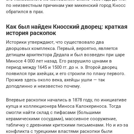
по неизвестным причинам уже микенский город Кносс
обратился в прах.
Как был найден Кносский дворец: краткая
история раскопок
Историки утверждают, что существовало два
дворцовых комплекса. Первый, вероятно, является
детищем архитектора Дедала и был возведен при царе
Миносе 4 000 лет назад. Его разрушило цунами в
период между 1645 и 1500 гг. до н. э. Второй дворец
появился при ахейцах, и его строили по плану первого.
Прожив здесь около века, ахейцы ушли — так
доподлинно и неизвестно почему.
Впервые раскопки начались в 1878 году, по инициативе
купца и коллекционера Миноса Калокериноса. Тогда
смогли найти склад с пифасами (большими
керамическими сосудами), массивное сооружение,
табличку с древними критскими письменами. Но и из-за
конфликта с турецкими властями раскопки были