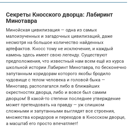
Секреты Кносского дворца: Лабиринт
Минотавра
Минойская цивилизация — одна из самых
малоизученных и загадочных цивилизаций, даже
несмотря на большое количество найденных
артефактов. Кносс тому не исключение, и каждый
камень здесь имеет свою легенду. Существуют
предположения, что известный нам всем ещё из курса
школьной истории Лабиринт Минотавра, по бесконечно
запутанным коридорам которого якобы бродило
чудовище с телом человека и головой быка —
Минотавр, располагался либо в ближайших
окрестностях дворца, либо и вовсе был самим
дворцом! В какой-то степени последнее утверждение
может претендовать на правду — уж слишком
сложными и запутанными выглядят все строения,
множества коридоров и переходов в Кносском дворце,
а масштаб его просто впечатляет!