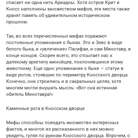
спасает ни одна нить Ариадны. Хотя остров Крит и
Кносс наполнены множеством мифов, эти места также
хранят память об удивительном историческом
прошлом.
Так, во всех перечисленных мифах поражают
постоянные упоминания о быках. Это и Зевс в виде
белого быка, и «увлечение» Пасифаи, и сам Минотавр, в
конце концов. Скорее всего, это отсылает нас к
далекому архетипу минойцев, поклонявшихся этому
животному. Еще одно упоминание о быке — статуи в
виде рогов, стоявшие по периметру Кносского дворца.
Конечно, они строились и в сакральных целях, хотя
многим могли внушать мысль: «Вот она истинная
обитель Минотавра!»
Каменные рога в Кносском дворце
Мифы способны поведать множество интересных
фактов, и многое из рассказанного в них можно
увидеть, гуляя по руинам Кносского дворца. Впрочем, о