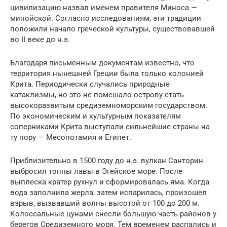
цивилизацию назвал именем правителя Миноса —
минойской. Согласно исследованиям, эти традиции
положили начало греческой культуры, существовавшей
во II веке до н.э.
Благодаря письменным документам известно, что
территория нынешней Греции была только колонией
Крита. Периодически случались природные
катаклизмы, но это не помешало острову стать
высокоразвитым средиземноморским государством.
По экономическим и культурным показателям
соперниками Крита выступали сильнейшие страны на
ту пору — Месопотамия и Египет.
Приблизительно в 1500 году до н.э. вулкан Санторин
выбросил тонны лавы в Эгейское море. После
выплеска кратер рухнул и сформировалась яма. Когда
вода заполнила жерла, затем испарилась, произошел
взрыв, вызвавший волны высотой от 100 до 200 м.
Колоссальные цунами снесли большую часть районов у
берегов Средиземного моря. Тем временем распались и