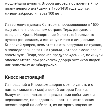
мощнейший цунами. Второй дворец, построенный по
плану первого ахейцами в 1700-1450 годы до н.э.,
жители забросили через 100 лет.
Извержение вулкана Санторин, произошедшее в 1500
году до н.э. на соседнем острове Тира, разрушило
города на Крите. Извержение было такой силы, что
вулкан развалился, и его конус исчез с лица земли.
Кносский дворец, несмотря на это, разрушил не вулкан,
а последовавшее за ним цунами, которое смело все на
своем пути. Люди, заранее предупрежденные, покинули
опасное место: при раскопках дворца останков людей
или животных не обнаружено.
Кносс настоящий
Из преданий о Кносском дворце можно узнать и о
важных моментах мифической истории Греции.
Выдумки переплетаются с реальными событиями и
персонажами, последовательность повествования
похожа порой на лабиринт, из которого подчас не