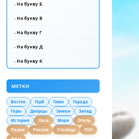
На букву Б
На букву В
На букву Г
На букву Д
На букву К
МЕТКИ
Восток
Герб
Гимн
Города
Горы
Дворцы
Замки
Запад
История
Леса
Моря
Отель
Парки
Россия
Столица
ТОП