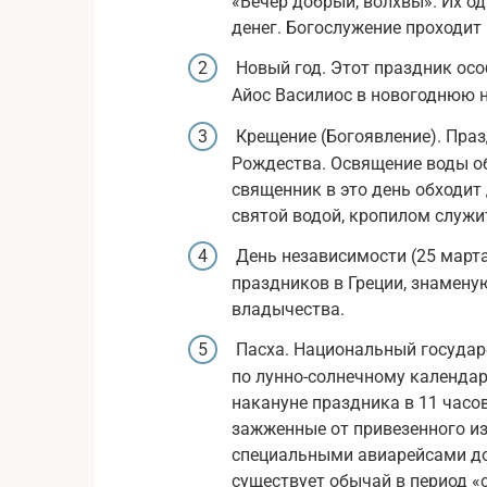
«Вечер добрый, волхвы». Их 
денег. Богослужение проходит 
Новый год. Этот праздник осо
Айос Василиос в новогоднюю н
Крещение (Богоявление). Праз
Рождества. Освящение воды о
священник в это день обходит
святой водой, кропилом служи
День независимости (25 марта
праздников в Греции, знамен
владычества.
Пасха. Национальный государс
по лунно-солнечному календар
накануне праздника в 11 часов
зажженные от привезенного из
специальными авиарейсами дос
существует обычай в период «