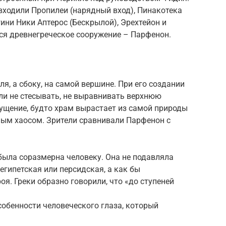
входили Пропилеи (нарядный вход), Пинакотека
гини Ники Аптерос (Бескрылой), Эрехтейон и
ся древнегреческое сооружение – Парфенон.
я, а сбоку, на самой вершине. При его создании
ли не стесывать, не выравнивать верхнюю
ущение, будто храм вырастает из самой природы
ным хаосом. Зрители сравнивали Парфенон с
была соразмерна человеку. Она не подавляла
египетская или персидская, а как бы
я. Греки образно говорили, что «до ступеней
обенности человеческого глаза, который