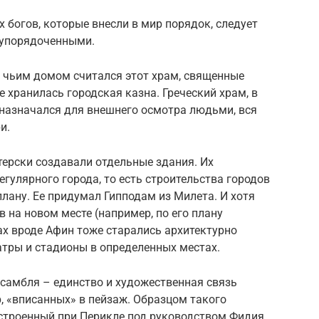
 богов, которые внесли в мир порядок, следует
 упорядоченными.
, чьим домом считался этот храм, священные
 хранилась городская казна. Греческий храм, в
дназначался для внешнего осмотра людьми, вся
и.
терски создавали отдельные здания. Их
гулярного города, то есть строительства городов
лану. Ее придумал Гипподам из Милета. И хотя
 на новом месте (например, по его плану
ах вроде Афин тоже старались архитектурно
еатры и стадионы в определенных местах.
нсамбля – единство и художественная связь
, «вписанных» в пейзаж. Образцом такого
строенный при Перикле под руководством Фидия.