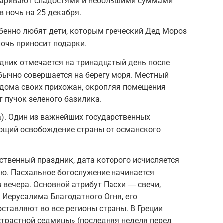
одаривают сладостями и небольшими суммами
в ночь на 25 декабря.
бенно любят дети, которым греческий Дед Мороз
очь приносит подарки.
дник отмечается на тринадцатый день после
бычно совершается на берегу моря. Местный
 дома своих прихожан, окропляя помещения
т пучок зеленого базилика.
). Один из важнейших государственных
ующий освобождение страны от османского
твенный праздник, дата которого исчисляется
ю. Пасхальное богослужение начинается
 вечера. Основной атрибут Пасхи ― свечи,
 Иерусалима Благодатного Огня, его
тавляют во все регионы страны. В Греции
страстной седмицы» (последняя неделя перед