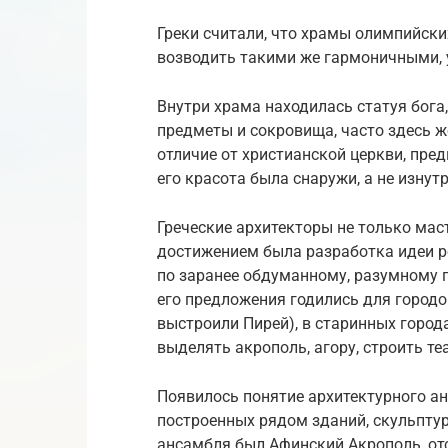
Греки считали, что храмы олимпийских
возводить такими же гармоничными,
Внутри храма находилась статуя бога
предметы и сокровища, часто здесь же
отличие от христианской церкви, пре
его красота была снаружи, а не изнутр
Греческие архитекторы не только мас
достижением была разработка идеи ре
по заранее обдуманному, разумному п
его предложения годились для городов
выстроили Пирей), в старинных город
выделять акрополь, агору, строить т
Появилось понятие архитектурного а
построенных рядом зданий, скульптур
ансамбля был Афинский Акрополь, от