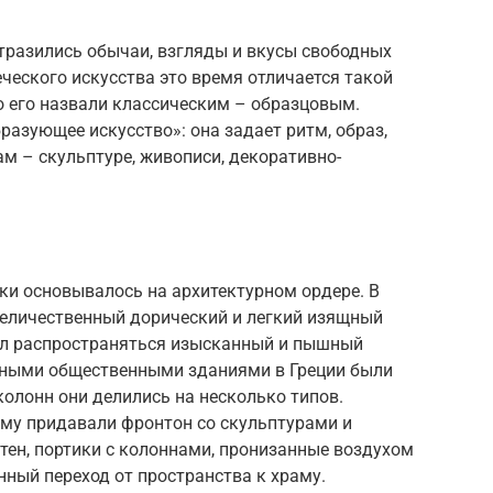
. отразились обычаи, взгляды и вкусы свободных
ческого искусства это время отличается такой
о его назвали классическим – образцовым.
разующее искусство»: она задает ритм, образ,
ам – скульптуре, живописи, декоративно-
ки основывалось на архитектурном ордере. В
 величественный дорический и легкий изящный
ал распространяться изысканный и пышный
нными общественными зданиями в Греции были
колонн они делились на несколько типов.
му придавали фронтон со скульптурами и
тен, портики с колоннами, пронизанные воздухом
нный переход от пространства к храму.