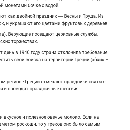
ой монетами бочке с водой.
ают как двойной праздник ― Весны и Труда. Из
к, и украшают его цветами фруктовых деревьев.
ста). Верующие посещают церковные службы,
ских торжествах.
от день в 1940 году страна отклонила требование
стить свои войска на территории Греции («όхи» –
ом регионе Греции отмечают праздники святых-
кви и проводят праздничные шествия.
 вкусное и полезное овечье молоко. Если на
дметом роскоши, то у греков оно было самым