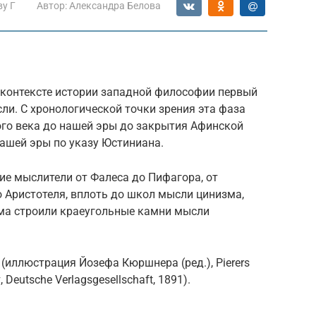
ву Г
Автор:
Александра Белова
 контексте истории западной философии первый
и. С хронологической точки зрения эта фаза
ого века до нашей эры до закрытия Афинской
нашей эры по указу Юстиниана.
ие мыслители от Фалеса до Пифагора, от
о Аристотеля, вплоть до школ мысли цинизма,
зма строили краеугольные камни мысли
иллюстрация Йозефа Кюршнера (ред.), Pierers
, Deutsche Verlagsgesellschaft, 1891).