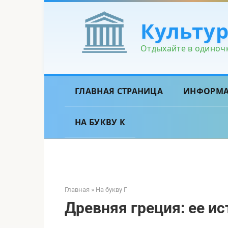
Перейти
к
Культу
контенту
Отдыхайте в одиночк
ГЛАВНАЯ СТРАНИЦА
ИНФОРМ
НА БУКВУ К
Главная
»
На букву Г
Древняя греция: ее ис