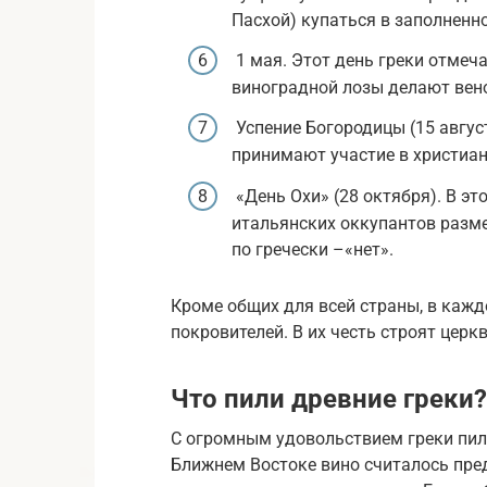
Пасхой) купаться в заполненн
1 мая. Этот день греки отмеч
виноградной лозы делают вено
Успение Богородицы (15 авгу
принимают участие в христиан
«День Охи» (28 октября). В эт
итальянских оккупантов разме
по гречески –«нет».
Кроме общих для всей страны, в кажд
покровителей. В их честь строят цер
Что пили древние греки?
С огромным удовольствием греки пили
Ближнем Востоке вино считалось пре