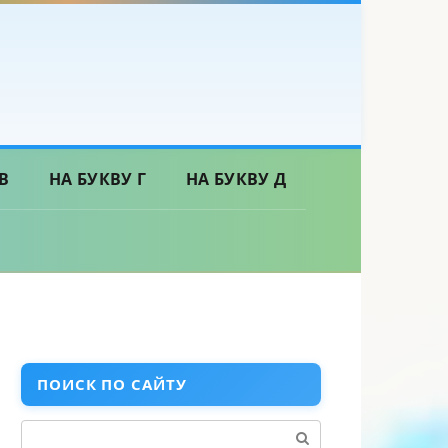
В
НА БУКВУ Г
НА БУКВУ Д
ПОИСК ПО САЙТУ
Поиск: