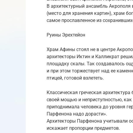
В архитектурный ансамбль Акрополя 
(место для хранения картин), храм бо
самое прославленное из сохранивших
Руины Эрехтейон
Храм Афины стоял не в центре Акропол
архитекторы Иктин и Калликрат реши
площадку скалы. Так создавалось ощ
и при этом торжествует над ее камен
птицей, готовой взлететь.
Классическая греческая архитектура 
своей мощью и неприступностью, как 
приподнимала человека до уровня геро
Парфенона надо дорасти».
Архитекторы Парфенона учитывали ос
искажает пропорции предметов.