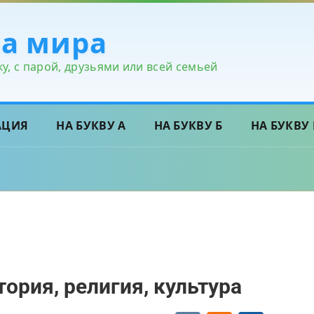
ра мира
у, с парой, друзьями или всей семьей
АЦИЯ
НА БУКВУ А
НА БУКВУ Б
НА БУКВУ 
тория, религия, культура